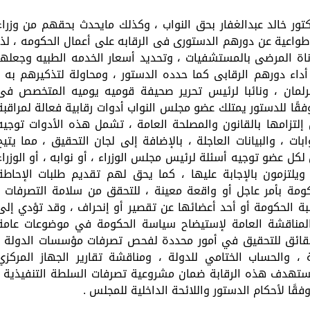
ور خالد عبدالغفار بحق النواب ، وكذلك مايحدث بحقهم من وزراء
ا طواعية عن دورهم الدستورى فى الرقابه على أعمال الحكومه ، لذا
اة المرضى بالمستشفيات ، وتحديد أسعار الخدمه الطبيه وجعلها
داء دورهم الرقابى كما حدده الدستور ، ومحاولة لتذكيرهم به ،
رلمان ، ونائبا لرئيس تحرير صحيفة قوميه يوميه المتخصص فى
وفقًا للدستور يمتلك عضو مجلس النواب أدوات رقابية فعالة لمراقبة
إلتزامها بالقانون والمصلحة العامة ، تشمل هذه الأدوات توجيه
ات ، والبيانات العاجلة ، بالإضافة إلى لجان التحقيق ، مما يتيح
لكل عضو توجيه أسئلة لرئيس مجلس الوزراء ، أو نوابه ، أو الوزراء
تزمون بالإجابة عليها ، كما يحق لهم تقديم طلبات الإحاطة
كومة بأمر عاجل أو واقعة معينة ، للتحقق من سلامة التصرفات ،
 الحكومة أو أحد أعضائها عن تقصير أو إنحراف ، وقد تؤدي إلى
لمناقشة العامة لإستيضاح سياسة الحكومة في موضوعات عامة
قائق للتحقيق في أمور محددة لفحص تصرفات مؤسسات الدولة ،
ة ، والحساب الختامي للدولة ، ومناقشة تقارير الجهاز المركزي
تستهدف هذه الرقابة ضمان مشروعية تصرفات السلطة التنفيذية ،
ًا لأحكام الدستور واللائحة الداخلية للمجلس .