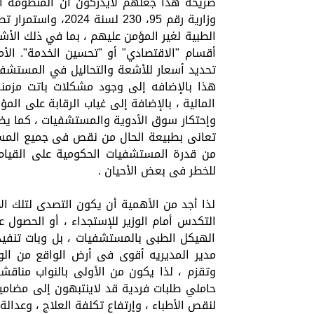
صريحه هذا جعلهم لايدركون أن المنظومة ا
الطبية لغير المؤمن عليهم ، بما في ذلك الأشع
أقسام "الاقتصادي" أو "تحسين الخدمة". الأ
تحديد أسعار للأشعة والتحاليل في المستشفيا
هذا بالإضافه إلى وجود مشكلات باتت مزمن
المالية ، بالإضافة إلى غياب الرقابة على الم
وإحتكار سوق الأدوية والمستشفيات ، كما يظه
تعانى بطبيعة الحال من نقص فى جميع المستل
من قدرة المستشفيات الحكومية على القيام
للخطر فى بعض الأحيان .
لذا أجد من الأهمية أن يكون التصدى لتلك الأز
التكدس أمام الوزير للإستجداء ، أو الحصول ع
الهيكل الطبى بالمستشفيات ، بل وبات تنفيذ 
مدير المديريه أقوى فى أرض الواقع من الو
وتقزم ، لذا يكون من الأولى بالنواب مناقش
حاملي طلبات فردية قد لاينتبهون إلى مضامي
لنقص الأطباء ، وإرتفاع تكلفة العلاج ، وعدالة