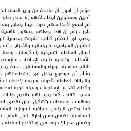
مؤلم أن أقول أن ماحدث من وزير الصحه الدكت
آخرين ومسئولين أيضا ، لأنهم إلا ماندر تخلو
لم أسمع لأحدا منهم صوتا فيما يتعلق بمعان
بأجر ، رغم أن هذا يجعلهم ينتبهون لأهمية أ
يطيب لى التذكير كنائب تشرفت بعضوية الب
الشئون السياسيه والبرلمانيه والأحزاب ، أنه 
أعمال السلطة التنفيذية (الحكومة) ، وضمان 
الأسئلة ، وتقديم طلبات الإحاطة ، والإستجواب
للنائب محاسبة الوزراء والمسئولين ، حيث يحق 
بشأن أي موضوع يدخل في إختصاصاتهم ، ويل
والبيانات العاجلة كأدوات سريعة لإحاطة الح
وكذلك تقديم الإستجواب وسيلة قوية لمحاسبة
سحب الثقة ، كما يحق لهم تقديم طلبات ا
ومهمة ، والمطالبه بتشكيل لجان تقصي الح
كما يختص البرلمان بمراقبة الموازنة العام
للمحاسبات لضمان حسن إدارة المال العام ، 
وضمان عدم الإنحراف في إستخدام السلطة ، وفق