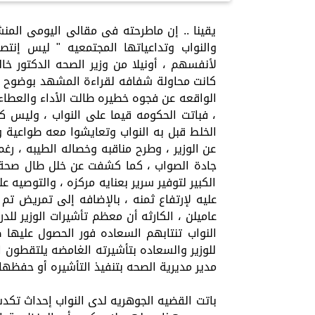
يقينا .. إن ماطرحته فى مقالى اليومى المنش
والنواب وتداعياتها المجتمعيه " ليس إنتصار
لأنفسهم ، أونيلا من وزير الصحه الدكتور خالد
كانت محاولة شفافه لقراءة المشهد بوضوح وش
الواقعه عن فجوه خطيره طالت الأداء والعطا
، فباتت الحكومه قيما على النواب ، وليس كم
الخلط قبل به النواب وتعايشوا معه طواعية و
عن الوزير ، وطرح مناقبه وخصاله الطيبه ، رغ
جادة الصواب ، كما كشفت عن خلل طال صحة ال
الكبير لتوفير سرير بعنايه مركزه ، والتوصيه
عليه لإرتفاع ثمنه ، بالإضافه إلى تمريض تم
عاميلن ، الكارثه أن معظم تأشيرات الوزير للد
النواب تنتابهم السعاده فور الحصول عليها ظ
للوزير والسعاده بتأشيرته الغامضه يلتقطون ا
مدير مديرية الصحه بتنفيذ التأشيره أو حفظها 
باتت القضيه الجوهريه لدى النواب إحداث تكد