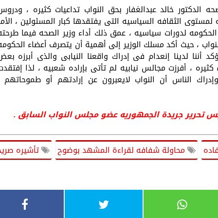
ه الدكتور خالد عبدالغفار بحق النواب تداعيات كثيره ، ودروس
مستوى الثقافه السياسيه التى يفتقدها كبار المسئولين ، الأمر
لحكومه لدورات سياسيه ، عمق ذلك أداء وزير الصحه فيما طرحته
نواب ، حيث أكد مسلك الوزير إلى أهمية أن يتصرف أعضاء الحكومه
ننا لدينا إنعدام فى إدراك واقعنا النيابى والذى أبرزه بعض
ثيره ، أفرزت مجالس نيابيه لم تأتى بإراده شعبيه ، لذا إفتقدت
وإدراك الناس أن النواب لايعبرون عن إرادتهم أو طموحاتهم ،
س تحرير جريدة الجمهوريه عضو مجلس النواب السابق .
اده
محاولة شفافه لقراءة المشهد بوضوح
تأشيره صريح