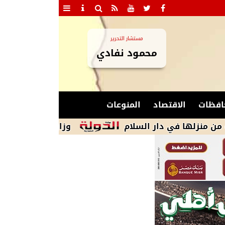
مستشار التحرير
محمود نفادي
افظات
الاقتصاد
المنوعات
ي دار السلام
وزارة البترول تعزز جاهزية القي