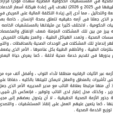
لصحية في المستشفيات الحكومية المصرية شهدت مؤخراً قرارات
وزارية رقم 95، 230 لسنة 2024، واستمرار تطبيقها في 2025 و 2026) تهدف إلى إعادة هيكلة أسعار الخدما
ة والتحاليل ، مما أدى إلى زيادة التكلفة المالية على المريض في
مر الذى جعلنا فى أزمه حقيقيه تتعلق بصحة الإنسان ، خاصة بعد
ت الحكومية ، لاتختلف كثيرا عن مثيلاتها بالمستشفيات الخاصه ،
ه يبرز من بين تلك المشكلات المزمنة ضعف الإنفاق والمخصصات
ؤسسات الصحية ، وتعدد الهياكل الطبية ، والعجز بهيئات التمريض ،
ر إندماج تلك المشكلات فى الوحدات الصحية بالمحافظات ، والتى
زمات الطبية ، والأطقم الطبية بكل عناصرها ، الأمر الذى يضعف
 بدورها فى تقديم خدمة صحية لائقة ، كما يعرض حياة البعض
مه عبر الآليات الرقابيه منطلقا لأداء النواب ، وأفضل ألف مره من
لى تأشيرات بالمنطق والعقل لايمكن تلبيتها بالكليه ، حفاظا على
أى منها مرتبطا بعلاقة النائب مع مدير المديريه الأمر الذى جعل
زير ، وكذلك محل إعتبار لدى النائب وتوقير ، فإنعكس كل شيىء
ة جذور الأزمة الصحية الحقيقية ، لا أن يتحول بعضهم إلى مجرد
نها ، كما يتعين عليهم العمل على إنقاذ المستشفيات ، والتصدى
 توزيع الخدمة الصحية .