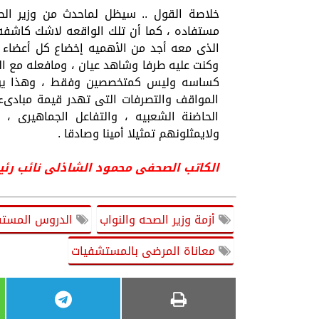
خلاصة القول .. سيظل لماحدث من وزير الصح
مستفاده ، كما أن تلك الواقعه لاشك كاشفه ل
الذى معه أجد من الأهميه إخضاع كل أعضاء ا
وكنت عليه طرفا وشاهد عيان ، ومافعله مع ال
كساسه وليس كمتخصصين وفقط ، وهذا يؤكد أ
المواقف والتصرفات التى تهدر قيمة مبادىء ك
الحاضنة الشعبيه ، والتفاعل الجماهيرى ، 
ولايمثلونهم تمثيلا أمينا وصادقا .
الكاتب الصحفى محمود الشاذلى نائب رئي
أزمة وزير الصحه والنواب
الدروس المستف
معاناة المرضى بالمستشفيات