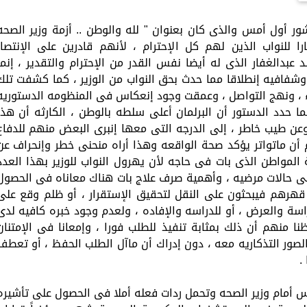
ور أول أمس والذى كان بعنوان " لله والوطن .. أزمة وزير الصحه
ا للنواب الذين لهم كل الإحترام ، لأنهم قادرين على الإنتصار
 عبدالغفار الذى له أيضا نفس القدر من الإحترام والتقدير ، إنما
فافيه إنطلاقا مما حدث بحق النواب من الوزير ، كما كشفت تلك
ء ، ونهج التواصل ، وعمقت وجود إنعكاس فى المنظومه الدستوريه
ا حدد الدستور أن البرلمان أعلى سلطه بالوطن ، الكارثه أن هذا
عن طيب خاطر ، إلى الدرجه التى معها إنبرى البعض منهم للدفاع
م أن ماتواتر يؤكد صحة الواقعه وهذا أراه منحنى خطر وإنحراف عن
مواطن الذى بات فى حاجه لأن يهرول النواب للوزير بهذا العدد
 على حالات مرضيه ، وأهمية صرف علاج بات هناك معاناه فى الحصول
 قهرهم فيبحثون على النقل لتحقيق الإستقرار ، أو ظلم وقع على
راسة والعرض ، أو للدراسه والإفاده ، ولعدم وجود خبره كافيه لدى
نا منهم أن ذلك بمثابة تنفيذ للطلب فورا ، وإمعانا فى الإمتنان
لصور التذكاريه معه ، دون إدراك أن ماآل الطلب الحفظ ، أو تعطف
.
س أمام وزير الصحه وتحمل ردات فعله أملا فى الحصول على تأشيره