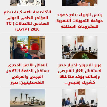
الأكاديمية العسكرية تنظم
رئيس الوزراء يتابع جهود
المؤتمر العلمى الدولى
حوكمة التمويلات التنموية
السادس للاتصالات (ITC-
للمشروعات المختلفة
EGYPT 2026)
وزير البترول: اختيار مصر
الهلال الأحمر المصري
لاستقبال الغاز القبرصى
يستقبل الدفعة الـ67 من
وإسالته يؤكد مكانتها
الجرحى والمرضى
كشريك إقليمي...
الفلسطينيين| صور