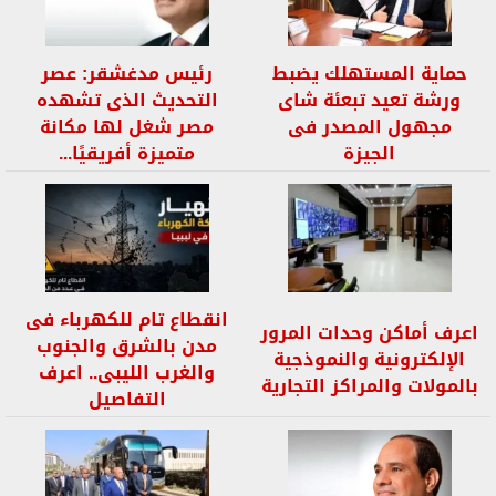
حماية المستهلك يضبط
رئيس مدغشقر: عصر
ورشة تعيد تبعئة شاى
التحديث الذى تشهده
مجهول المصدر فى
مصر شغل لها مكانة
الجيزة
متميزة أفريقيًا...
انقطاع تام للكهرباء فى
اعرف أماكن وحدات المرور
مدن بالشرق والجنوب
الإلكترونية والنموذجية
والغرب الليبى.. اعرف
بالمولات والمراكز التجارية
التفاصيل