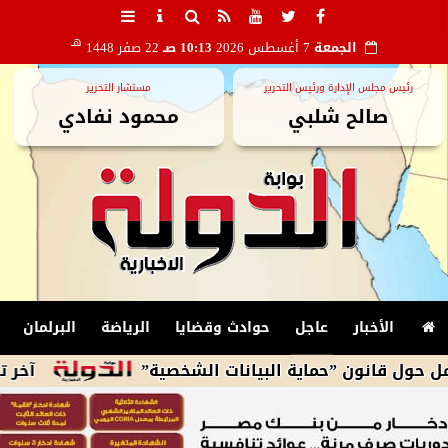
هـ
الجمعة
7 أغسطس 2026
10:13 صـ
22 صفر 1448
رئيس مجلس الإدارة ورئيس التحرير
مستشار التحرير
صالح شلبي
محمود نفادي
الأخبار
عاجل
حوادث وقضايا
الرياضة
البرلمان
ية البيانات الشخصية”
آخر تطورات أسعار الذهب اليو