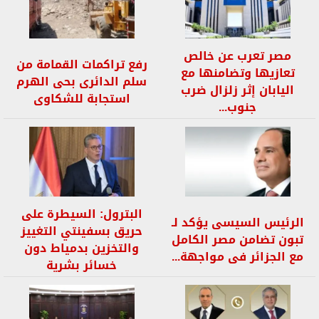
مصر تعرب عن خالص
رفع تراكمات القمامة من
تعازيها وتضامنها مع
سلم الدائرى بحى الهرم
اليابان إثر زلزال ضرب
استجابة للشكاوى
جنوب...
البترول: السيطرة على
الرئيس السيسى يؤكد لـ
حريق بسفينتي التغييز
تبون تضامن مصر الكامل
والتخزين بدمياط دون
مع الجزائر فى مواجهة...
خسائر بشرية