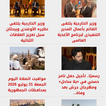
وزير الخارجية يلتقى
وزير الخارجية يلتقى
القائم بأعمال المدير
نظيره الأوغندى ويبحثان
التنفيذى لبرنامج الأغذية
سبل تعزيز العلاقات
العالمى
الثنائية
رسميًا.. تأجيل حفل تامر
مواقيت الصلاة اليوم
حسني في «يلا ساحل»
الجمعة 31 يوليو 2026
ومهرجان جرش بعد
بمحافظات الجمهورية
وفاة...