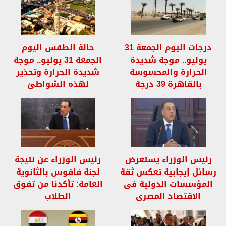
درجات اليوم الجمعة 31
حالة الطقس اليوم
يوليو.. موجة شديدة
الجمعة 31 يوليو.. موجة
الحرارة والمحسوسة
شديدة الحرارة وتحذير
بالقاهرة 39 درجة
لهذه الشواطئ
رئيس الوزراء يستعرض
رئيس الوزراء عن نتيجة
رسائل إيجابية تعكس ثقة
لجنة فاقوس بالثانوية
المؤسسات الدولية فى
العامة: تأكدنا من تفوق
الاقتصاد المصرى
الطلاب