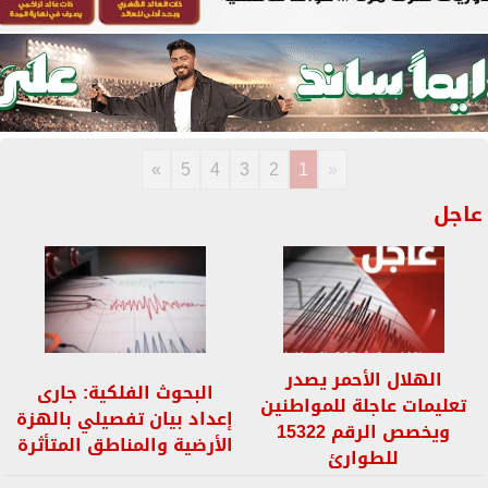
»
5
4
3
2
1
«
عاجل
الهلال الأحمر يصدر
البحوث الفلكية: جارى
تعليمات عاجلة للمواطنين
إعداد بيان تفصيلي بالهزة
ويخصص الرقم 15322
الأرضية والمناطق المتأثرة
للطوارئ