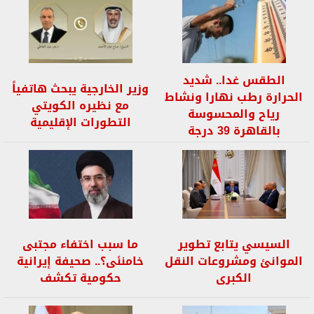
الطقس غدا.. شديد
وزير الخارجية يبحث هاتفياً
الحرارة رطب نهارا ونشاط
مع نظيره الكويتي
رياح والمحسوسة
التطورات الإقليمية
بالقاهرة 39 درجة
السيسي يتابع تطوير
ما سبب اختفاء مجتبى
الموانئ ومشروعات النقل
خامنئى؟.. صحيفة إيرانية
الكبرى
حكومية تكشف