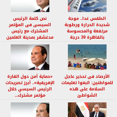
الطقس غدا.. موجة
نص كلمة الرئيس
شديدة الحرارة ورطوبة
السيسى فى المؤتمر
مرتفعة والمحسوسة
المشترك مع رئيس
بالقاهرة 39 درجة
مدغشقر بمدينة العلمين
الأرصاد فى تحذير عاجل
«حماية أمن دول القارة
للمواطنين: اتبعوا تعليمات
الإفريقية».. أبرز تصريحات
السلامة على هذه
الرئيس السيسي خلال
الشواطئ
مؤتمر مشترك...