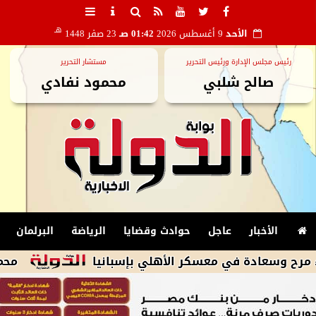
هـ
الأحد
9 أغسطس 2026
01:42 صـ
23 صفر 1448
رئيس مجلس الإدارة ورئيس التحرير
مستشار التحرير
صالح شلبي
محمود نفادي
الأخبار
عاجل
حوادث وقضايا
الرياضة
البرلمان
ادة في معسكر الأهلي بإسبانيا
محمود الشاذ