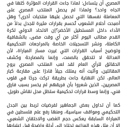
المصري أن يتساءل: لماذا جاءت القرارات المؤثرة كلها في
اتجاه واحد؟ ولماذا لم يحصل المنتخب المصري على
المعاملة نفسها التي تحصل عليها منتخبات أخرى؟ وهل
أصبحت أحلام الشعوب تُحسم بقرارات مثيرة للجدل بدلاً من
الأداء داخل المستطيل الأخضر؟إن الاتحاد الدولي لكرة
القدم مطالب اليوم أكثر من أي وقت مضى، بالشفافية
الكاملة، ونشر التسجيلات الخاصة بالمراجعات التحكيمية
وتوضيح أسباب القرارات التي غيرت مسار المباراة، لأن
العدالة لا تتحقق بالصمت، وإنما بالمصارحة وكشف
الحقائق للرأي العام لقد لعب المنتخب المصري بروح
المقاتلين، وأثبت أنه يمتلك جيلاً قادرًا على مقارعة كبار
العالم، لكن النهاية جاءت بطريقة تركت جرحًا في قلوب
المصريين، الذين شعروا بأن فريقهم لم يخسر بسبب فارق
فني، وإنما وسط قرارات تحكيمية ستظل محل نقاش طويل.
كما أن تداول بعض الجماهير لفرضيات تربط بين الجدل
التحكيمي ومواقف سياسية، ومنها رفع علم فلسطين في
المباراة السابقة يعكس حجم الغضب والاحتقان الشعبي،
إلا أن مثل هذه المزاعم تحتاج إلى أدلة واضحة قبل اعتبارها