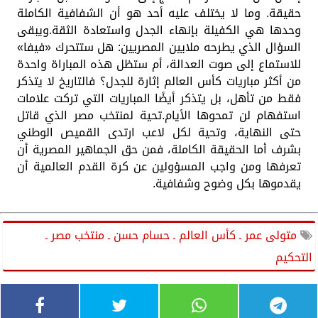
حقيقة. وما لا يختلف عليه أحد هو أن الشفافية الكاملة
وحدها هي الكفيلة بإنهاء الجدل واستعادة الثقة.ويبقى
السؤال الذي يطرحه ملايين المصريين: هل ستتحرك «فيفا»
للاستماع إلى صوت العدالة، أم ستظل هذه المباراة واحدة
من أكثر مباريات كأس العالم إثارة للجدل؟ فالتاريخ لا يتذكر
فقط من تأهل، بل يتذكر أيضًا المباريات التي تركت علامات
استفهام لن تمحوها الأيام.تحية لمنتخب مصر الذي قاتل
حتى النهاية، وتحية لكل لاعب ارتدى القميص الوطني
بشرف أما الحقيقة الكاملة، فمن حق الجماهير المصرية أن
تعرفها ومن واجب المسؤولين عن كرة القدم العالمية أن
يقدموها بكل وضوح وشفافية.
متولى عمر ـ كأس العالم ـ حسام حسن ـ منتخب مصر ـ
التحكيم