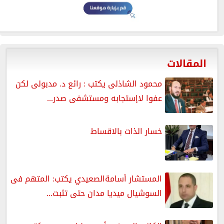
المقالات
محمود الشاذلى يكتب : رائع د. مدبولى لكن
عفوا لاإستجابه ومستشفى صدر...
خسار الذات بالاقساط
المستشار أسامةالصعيدي يكتب: المتهم فى
السوشيال ميديا مدان حتى تثبت...