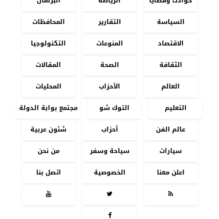
حوادث وقضايا
الرياضة
البرلمان
السياسة
التقارير
المحافظات
الاقتصاد
المنوعات
التكنولوجيا
الثقافة
الصحة
المقالات
العالم
الأحزاب
المحليات
التعليم
التوك شو
مجتمع بوابة الدولة
عالم الفن
أحزاب
شئون عربية
سيارات
سياحة وسفر
من نحن
اعلن معنا
الخصوصية
اتصل بنا



