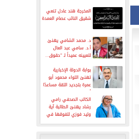
فقدنا...
المخرجة هند عادل تنعي
شقيق النائب عصام العمدة
​د. محمد الشامي يهنئ
أ.د. سامي عبد العال
لتعيينه عميداً لـ ”حقوق...
بوابة الدولة الإخبارية
تهنئ اللواء محمود أبو
عمرة بتجديد الثقة مساعدًا
أول...
الكاتب الصحفي رامي
رشاد يهنئ الطالبة آية
وليد فوزي لتفوقها في
الثانوية...