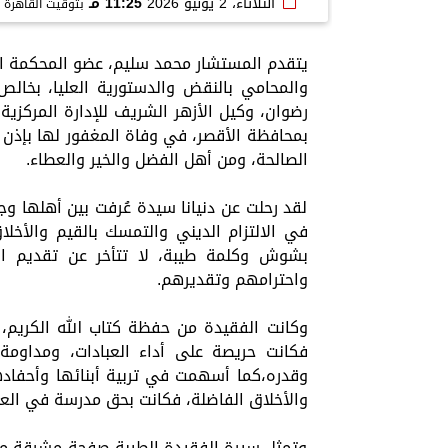
الثلاثاء، 2 يونيو 2026
11:25 مـ
بتوقيت القاهرة
يتقدم المستشار محمد سليم، عضو المحكمة الع
والمحامي بالنقض والدستورية العليا، بخالص
رضوان، وكيل الأزهر الشريف للإدارة المركزية
بمحافظة الأقصر، في وفاة المغفور لها بإذن ال
الصالحة، ومن أهل الفضل والخير والعطاء.
لقد رحلت عن دنيانا سيدة عُرفت بين أهلها وجي
في الالتزام الديني والتمسك بالقيم والأخ
بشوش وكلمة طيبة، لا تتأخر عن تقديم الع
واحترامهم وتقديرهم.
وكانت الفقيدة من حفظة كتاب الله الكريم، عا
فكانت حريصة على أداء العبادات، ومداومة عل
وقدره،كما أسهمت في تربية أبنائها وأحفا
والأخلاق الفاضلة، فكانت بحق مدرسة في العطا
وتمثل سيرة الفقيدة الطيبة صفحة مشرقة من ص