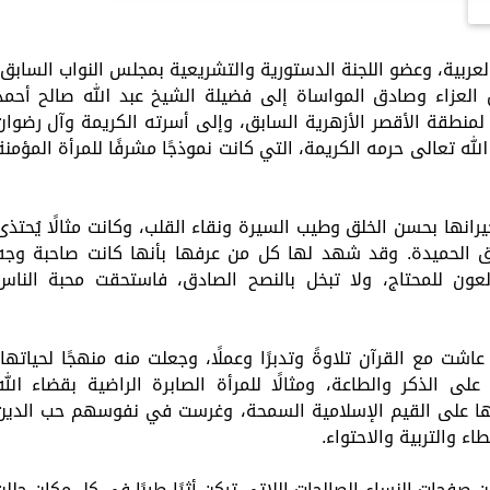
ربية، وعضو اللجنة الدستورية والتشريعية بمجلس النواب السابق،
 العزاء وصادق المواساة إلى فضيلة الشيخ عبد الله صالح أحمد
 لمنطقة الأقصر الأزهرية السابق، وإلى أسرته الكريمة وآل رضوان
له تعالى حرمه الكريمة، التي كانت نموذجًا مشرفًا للمرأة المؤمنة
رانها بحسن الخلق وطيب السيرة ونقاء القلب، وكانت مثالًا يُحتذى
لاق الحميدة. وقد شهد لها كل من عرفها بأنها كانت صاحبة وجه
ون للمحتاج، ولا تبخل بالنصح الصادق، فاستحقت محبة الناس
شت مع القرآن تلاوةً وتدبرًا وعملًا، وجعلت منه منهجًا لحياتها،
ى الذكر والطاعة، ومثالًا للمرأة الصابرة الراضية بقضاء الله
دها على القيم الإسلامية السمحة، وغرست في نفوسهم حب الدين
ء والتربية والاحتواء.
فحات النساء الصالحات اللاتي تركن أثرًا طيبًا في كل مكان حللن