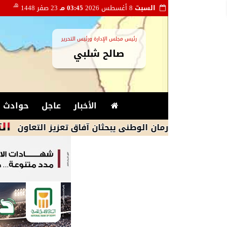
هـ
السبت
8 أغسطس 2026
03:45 مـ
23 صفر 1448
رئيس مجلس الإدارة ورئيس التحرير
صالح شلبي
الأخبار
عاجل
حوادث و
درمان الوطنى يبحثان آفاق تعزيز التعاون
86 ألف طالب يسجلوان الرغبات في تنسيق ال