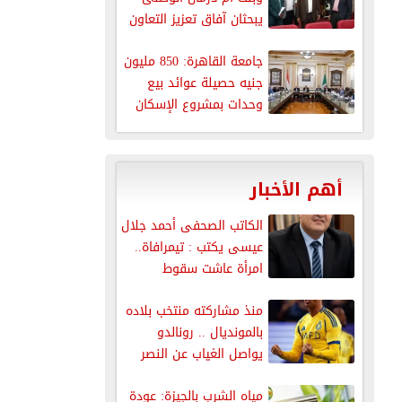
يبحثان آفاق تعزيز التعاون
جامعة القاهرة: 850 مليون
جنيه حصيلة عوائد بيع
وحدات بمشروع الإسكان
أهم الأخبار
الكاتب الصحفى أحمد جلال
عيسى يكتب : تيمرافاة..
امرأة عاشت سقوط
إمبراطورية...
منذ مشاركته منتخب بلاده
بالمونديال .. رونالدو
يواصل الغياب عن النصر
مياه الشرب بالجيزة: عودة