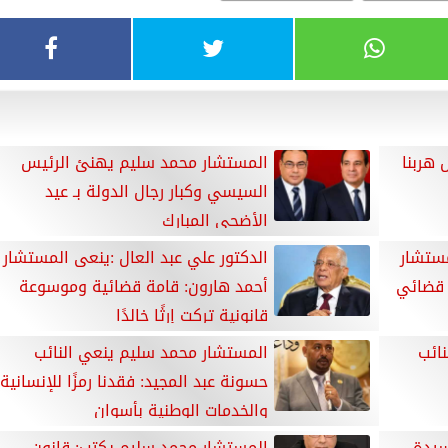
هربنا
المستشار محمد سليم يهنئ الرئيس
السيسي وكبار رجال الدولة بـ عيد
الأضحى المبارك
ستشار
الدكتور علي عبد العال :ينعى المستشار
 قضائي
أحمد هارون: قامة قضائية وموسوعة
قانونية تركت إرثًا خالدًا
نائب
المستشار محمد سليم ينعي النائب
حسونة عبد المجيد: فقدنا رمزًا للإنسانية
والخدمات الوطنية بأسوان
سيدة
المستشار محمد سليم يكتب: قانون