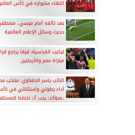
انتهاء مشواره في كأس العالم
بعد تألقه أمام ميسي.. مصطفى
حديث وسائل الإعلام العالمية
ليكيب الفرنسية: فيفا يراجع قرا
مباراة مصر والأرجنتين
النائب ياسر الحفناوي: منتخب م
أداء بطولي واستثنائي في كأس
..ويؤكد: يجب أن نخطط للمستقب
ونصدق أننا نستطيع