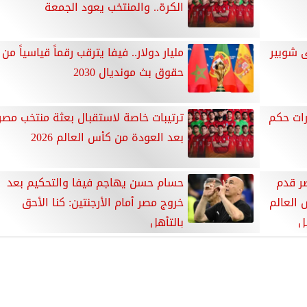
الكرة.. والمنتخب يعود الجمعة
 شوبير
مليار دولار.. فيفا يترقب رقماً قياسياً من
حقوق بث مونديال 2030
رات حكم
ترتيبات خاصة لاستقبال بعثة منتخب مصر
بعد العودة من كأس العالم 2026
صر قدم
حسام حسن يهاجم فيفا والتحكيم بعد
 العالم
خروج مصر أمام الأرجنتين: كنا الأحق
ل
بالتأهل