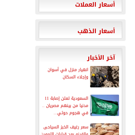
أسعار العملات
أسعار الذهب
آخر الأخبار
انهيار منزل في أسوان
وإجلاء السكان
السعودية تعلن إصابة 11
مدنيا من بينهم مصريان ..
في هجوم حوثي...
سعر رغيف الخبز السياحى
والفينو بعد قرارات التموين