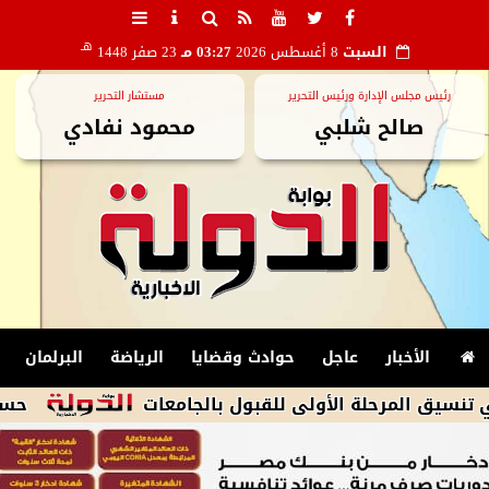
هـ
السبت
8 أغسطس 2026
03:27 مـ
23 صفر 1448
رئيس مجلس الإدارة ورئيس التحرير
مستشار التحرير
صالح شلبي
محمود نفادي
الأخبار
عاجل
حوادث وقضايا
الرياضة
البرلمان
حسام المندوه