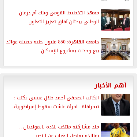
معهد التخطيط القومى وبنك أم درمان
الوطنى يبحثان آفاق تعزيز التعاون
جامعة القاهرة: 850 مليون جنيه حصيلة عوائد
بيع وحدات بمشروع الإسكان
أهم الأخبار
الكاتب الصحفى أحمد جلال عيسى يكتب :
تيمرافاة.. امرأة عاشت سقوط إمبراطورية...
منذ مشاركته منتخب بلاده بالمونديال ..
رونالدو يواصل الغياب عن النصر