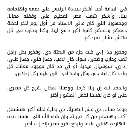
في البداية أحب أشكر سيادة الرئيس على دعمه واهتمامه
بينا، وأشكر شعب مصر العظيم على وقفته معانا،
وجمهورنا اللي كان مالي الاستاد من أول يوم لآخر لحظة
دعمكم وثقتكم كانوا أكبر دافع لينا، وكنا بنحارب في كل
ماتش عشان نفرحكم.
وفخور جدًا إني كنت جزء من البعثة دي، وفخور بكل راجل
تعب وحارب وضحى، سواء كان لاعب، جهاز فني، جهاز طبي،
إداري، سوشيال ميديا، أو أي حد كان موجود معانا.. كل
واحد كان ليه دور، وكل واحد أدى اللي عليه بكل إخلاص.
والحمد لله إن ربنا كرمنا ووصلنا لمكان يفرح كل مصري،
حتى لو كان نفسنا نكمل المشوار أكتر.
ووعد مننا… دي مش النهاية، دي بداية لحلم أكبر. هنشتغل
أكتر، وهنتعلم من كل تجربة، وإن شاء الله اللي وقفنا عنده
النهارده هنبني عليه، ونرجع نفرح مصر بإنجازات أكبر.