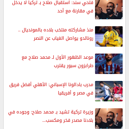
فتحي سند: استقبال صلاح بـ تركيا لا يدخل
في مقارنة مع أحد
منذ مشاركته منتخب بلاده بالمونديال ..
رونالدو يواصل الغياب عن النصر
موعد الظهور الأول لـ محمد صلاح مع
طرابزون سبور يقترب
مدرب بادالونا الإسباني: الأهلي أفضل فريق
في مصر و أفريقيا
وزيرة تركية تشيد بـ محمد صلاح: وجوده في
بلادنا مصدر فخر ومكسب...