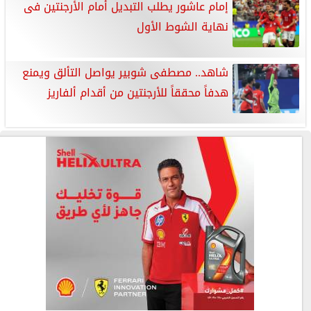
إمام عاشور يطلب التبديل أمام الأرجنتين فى
نهاية الشوط الأول
شاهد.. مصطفى شوبير يواصل التألق ويمنع
هدفاً محققاً للأرجنتين من أقدام ألفاريز