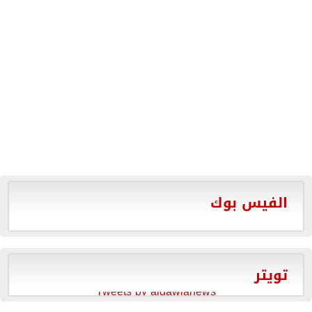
الفيس بوك
تويتر
Tweets by aldawlanews