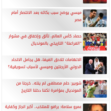
ميسي يوضح سبب بكائه بعد الانتصار أمام
مصر
حصاد كأس العالم، تألق وإخفاق في مشوار
”الفراعنة” التاريخي بالمونديال
الاتهامات تلاحق الفيفا، هل يجامل الاتحاد
الدولي الأرجنتين وميسي لأسباب تسويقية؟
شوبير: حلم مصطفى لم ينته.. خرجنا من
المونديال بمؤامرة لكننا دخلنا التاريخ
عمرو سلامة: برافو للمنتخب.. أكبر انجاز وكفاية