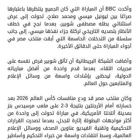
وأكدت BBC أن المباراة التي كان الجميع ينتظرها باعتبارها
صراعًا بين ليونيل ميسي ومحمد صلاح، تحولت إلى عرض
استثنائي بطله مصطفى شوبير، بعدما نجح في خطف
الأنظار بتصديه التاريخي لركلة جزاء نفذها ميسي، إلى جانب
سلسلة من التدخلات الحاسمة التي أبقت منتخب مصر في
أجواء المباراة حتى الدقائق الأخيرة.
وأضافت الشبكة البريطانية أن تألق شوبير فرض نفسه على
مجريات اللقاء، بعدما قدم واحدة من أفضل مبارياته
الدولية، ليحظى بإشادات واسعة من وسائل الإعلام
والمتابعين حول العالم.
وكان منتخب مصر قد ودع منافسات كأس العالم 2026 بعد
خسارته أمام الأرجنتين بنتيجة 3-2 على ملعب مرسيدس بنز
بمدينة أتلانتا الأمريكية، في مباراة تحولت إلى واحدة من
أكثر مواجهات البطولة إثارة للجدل، بعدما تصدرت القرارات
التحكيمية وتقنية الفيديو عناوين الصحف ووسائل الإعلام
العالمية، وسط انتقادات واسعة من خبراء التحكيم وأساطير