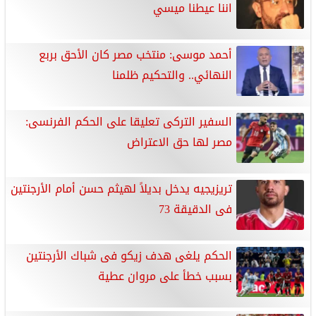
اننا عيطنا ميسي
أحمد موسى: منتخب مصر كان الأحق بربع
النهائي.. والتحكيم ظلمنا
السفير التركى تعليقا على الحكم الفرنسى:
مصر لها حق الاعتراض
تريزيجيه يدخل بديلاً لهيثم حسن أمام الأرجنتين
فى الدقيقة 73
الحكم يلغى هدف زيكو فى شباك الأرجنتين
بسبب خطأ على مروان عطية