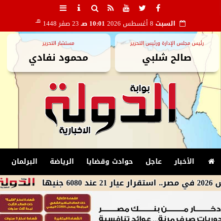
هـ
السبت
8 أغسطس 2026
10:01 صـ
23 صفر 1448
رئيس مجلس الإدارة ورئيس التحرير
مستشار التحرير
صالح شلبي
محمود نفادي
الأخبار
عاجل
حوادث وقضايا
الرياضة
البرلمان
فيتش: التص