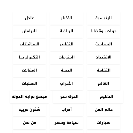
الرئيسية
الأخبار
عاجل
حوادث وقضايا
الرياضة
البرلمان
السياسة
التقارير
المحافظات
الاقتصاد
المنوعات
التكنولوجيا
الثقافة
الصحة
المقالات
العالم
الأحزاب
المحليات
التعليم
التوك شو
مجتمع بوابة الدولة
عالم الفن
أحزاب
شئون عربية
سيارات
سياحة وسفر
من نحن