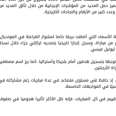
اللقب بنتيجة 2-3، بعد أداء مميز حمل العديد من المؤشرات الإيجابية من خلال تألق العديد م
د كبير من الأرقام والنجاحات التاريخية.
أسماء التي أضافت بريقا خاصا لمشوار الفراعنة في المونديال،
من مباراة، وسجل إنجازا تاريخيا بتصديه لركلتي جزاء خلال نسخة
 ليونيل ميسي.
توجها بتسجيل هدفين أمام بلجيكا وأستراليا، كما برز اسم مصطفى
ة الأرجنتين.
يز، إذ حافظ على مستوى متصاعد في عدة مباريات رغم مشاركته في
يًا في المواجهات الحاسمة.
قييم في كل المباريات، فإنه ظل الأكثر تأثيرا هجوميا في صفوف