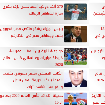
ى
570 ألف دولار.. أحمد حسن يزف بشرى
أرجنتين
سارة لجماهير الزمالك
فا
رئيس الوزراء يشكر منتخب مصر: فخورون
مي في
بكم.. وجماهير مصر فى انتظاركم
لأرجنتين
مواجهة ثأرية بين المغرب وفرنسا،
يع
خريطة مباريات ربع نهائي كأس العالم
2026
نتائج
الكاتب الصحفي سمير دسوقى يكتب..
الفيفا يرتكب جريمة بفعل فاعل
والفرنسى شاهد اثبات.
التاريخ
حصيلة أهداف كأس العالم 2026 بعد 
خب مصر
الـ 16