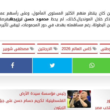
ين كان ينتظر منهم الكثير المستوى المأمول، وعلى رأسهم عمر
ر خلال المونديال.كذلك، لم يحظ
محمود حسن ترزيجه
بفرصة
 البطولة، رغم مساهمته بهدف في دور المجموعات، ليبقى تأثيره
وطنى
كاس العالم 2026
الارجنتين
مصطفى شوبير
رئيس مؤسسة سيدة الأرض
ر
الفلسطينية: تكريم حسام حسن على جبل
تخب مصر
الزيتون