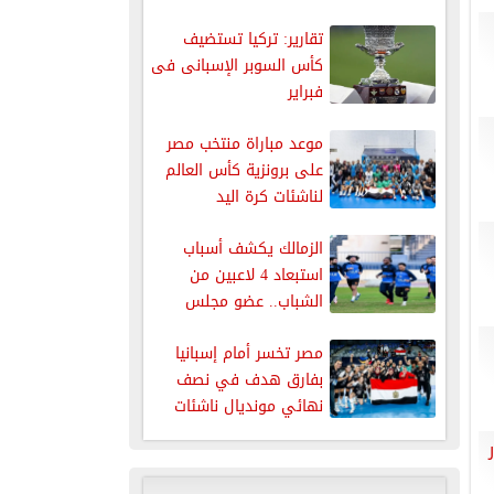
تقارير: تركيا تستضيف
كأس السوبر الإسبانى فى
فبراير
موعد مباراة منتخب مصر
على برونزية كأس العالم
لناشئات كرة اليد
الزمالك يكشف أسباب
استبعاد 4 لاعبين من
الشباب.. عضو مجلس
الإدارة يوضح...
مصر تخسر أمام إسبانيا
بفارق هدف في نصف
نهائي مونديال ناشئات
اليد...
دور