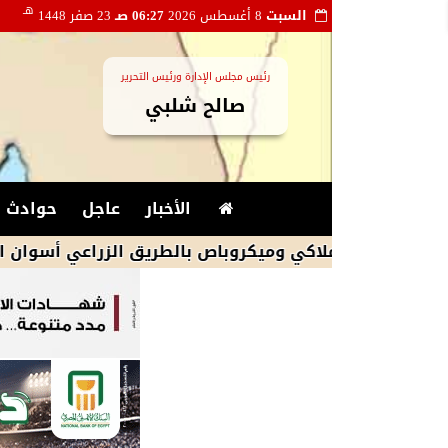
هـ
السبت
8 أغسطس 2026
06:27 صـ
23 صفر 1448
رئيس مجلس الإدارة ورئيس التحرير
صالح شلبي
الأخبار
عاجل
حوادث و