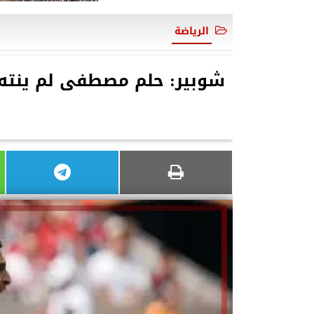
الرياضة
شوبير: حلم مصطفى لم ينته.. 