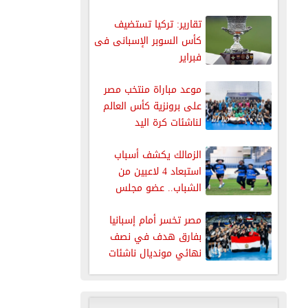
تقارير: تركيا تستضيف
كأس السوبر الإسبانى فى
فبراير
موعد مباراة منتخب مصر
على برونزية كأس العالم
لناشئات كرة اليد
الزمالك يكشف أسباب
استبعاد 4 لاعبين من
الشباب.. عضو مجلس
الإدارة يوضح...
مصر تخسر أمام إسبانيا
بفارق هدف في نصف
نهائي مونديال ناشئات
اليد...