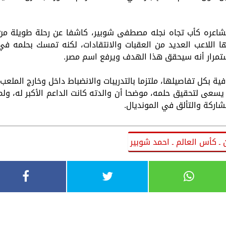
مشاعره كأب تجاه نجله مصطفى شوبير، كاشفا عن رحلة طويلة من
ها اللاعب العديد من العقبات والانتقادات، لكنه تمسك بحلمه في
ستمرار أنه سيحقق هذا الهدف ويرفع اسم مصر.
 بكل تفاصيلها، ملتزما بالتدريبات والانضباط داخل وخارج الملعب،
يسعى لتحقيق حلمه، موضحا أن والدته كانت الداعم الأكبر له، ولم
شاركة والتألق في المونديال.
 ـ كأس العالم ـ احمد شوبير