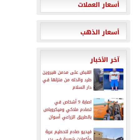
أسعار العملات
أسعار الذهب
آخر الأخبار
القبض على مدمن هيروين
طرد والدته من منزلها في
دار السلام
اصابة 9 أشخاص في
تصادم ملاكي وميكروباص
بالطريق الزراعي أسوان
القاهرة
فيديو صادم لتحطيم عربة
مأكولات شعبية في بدر