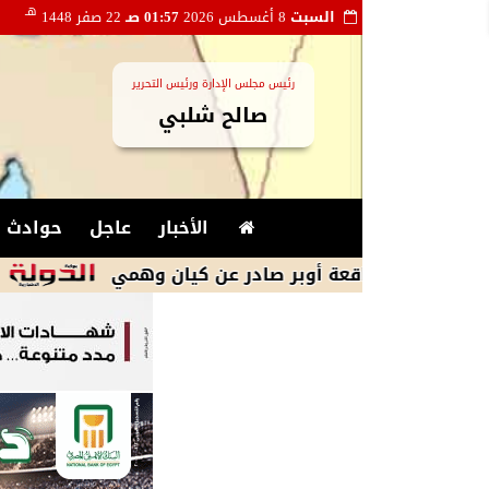
هـ
السبت
8 أغسطس 2026
01:57 صـ
22 صفر 1448
رئيس مجلس الإدارة ورئيس التحرير
صالح شلبي
الأخبار
عاجل
حوادث و
اة واقعة أوبر صادر عن كيان وهمي
الكاتب ال