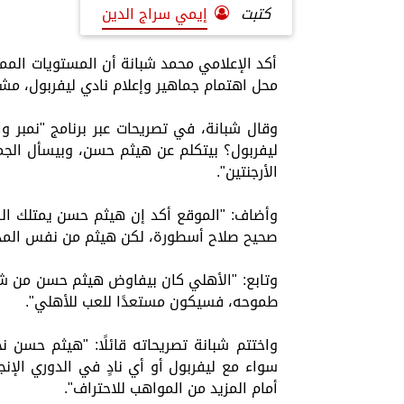
كتبت
إيمي سراج الدين
أكد الإعلامي محمد شبانة أن المستويات الم
محل اهتمام جماهير وإعلام نادي ليفربول، مشير
ليفربول؟ بيتكلم عن هيثم حسن، وبيسأل الجماه
الأرجنتين".
وأضاف: "الموقع أكد إن هيثم حسن يمتلك الس
صحيح صلاح أسطورة، لكن هيثم من نفس المدر
وتابع: "الأهلي كان بيفاوض هيثم حسن من شهر
طموحه، فسيكون مستعدًا للعب للأهلي".
واختتم شبانة تصريحاته قائلًا: "هيثم حسن
سواء مع ليفربول أو أي نادٍ في الدوري الإنج
أمام المزيد من المواهب للاحتراف".