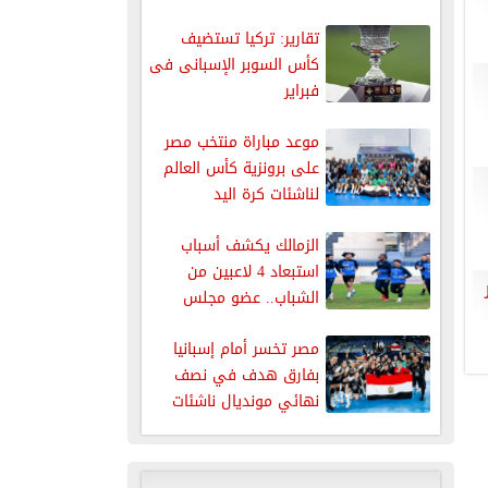
تقارير: تركيا تستضيف
كأس السوبر الإسبانى فى
فبراير
موعد مباراة منتخب مصر
على برونزية كأس العالم
لناشئات كرة اليد
الزمالك يكشف أسباب
استبعاد 4 لاعبين من
الشباب.. عضو مجلس
الإدارة يوضح...
مصر تخسر أمام إسبانيا
بفارق هدف في نصف
نهائي مونديال ناشئات
اليد...