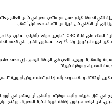
ميزة التي قدمها هيثم حسن مع منتخب مصر في كأس العالم جعلته
ًا إلى أن الأهلي كان قريبًا من التعاقد معه قبل أشهر.
وقال شبانة، في تصريحات عبر برنامج "نمبر وان" المذاع على قناة CBC: "عارفين موقع (أنفيلد) المقرب جدًا 
ير: نجيبه لليفربول ولا لأ؟ بعد المستوى الكبير اللي قدمه قدام
رعة والمهارة، وبيجيد اللعب في الجبهة اليمنى، زي محمد صلاح.
سة المصرية، وموهبة كبيرة".
ين أو ثلاثة، واللاعب وعد بأنه إذا لم تصله عروض أوروبية تناسب
 نجح في شق طريقه وأثبت موهبته، وأتمنى أن يستمر في أوروبا،
ليزي، لأن نجاحه سيكون إضافة كبيرة للكرة المصرية، ويفتح الباب