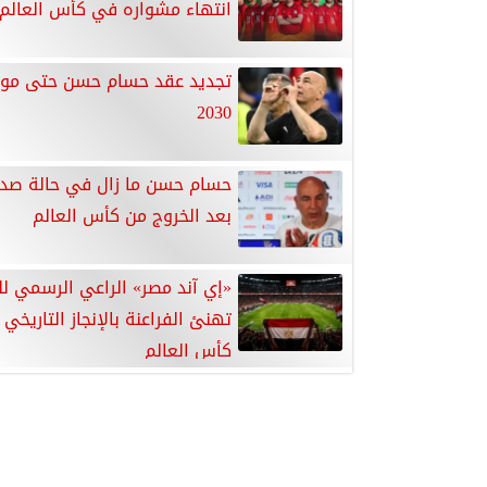
انتهاء مشواره في كأس العالم
تجديد عقد حسام حسن حتى مون
2030
حسام حسن ما زال في حالة صد
بعد الخروج من كأس العالم
«إي آند مصر» الراعي الرسمي لل
تهنئ الفراعنة بالإنجاز التاريخي
كأس العالم