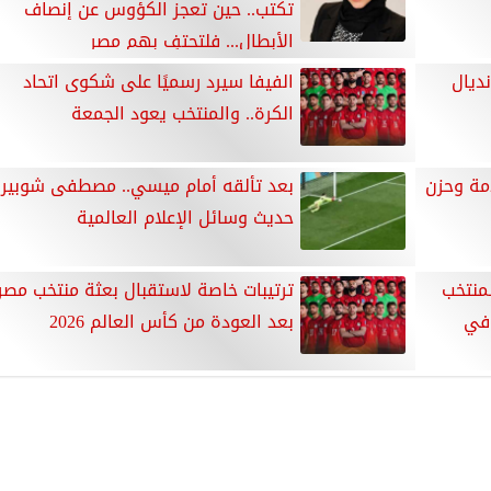
تكتب.. حين تعجز الكؤوس عن إنصاف
الأبطال... فلتحتفِ بهم مصر
ديال
الفيفا سيرد رسميًا على شكوى اتحاد
الكرة.. والمنتخب يعود الجمعة
مة وحزن
بعد تألقه أمام ميسي.. مصطفى شوبير
حديث وسائل الإعلام العالمية
منتخب
ترتيبات خاصة لاستقبال بعثة منتخب مصر
 في
بعد العودة من كأس العالم 2026