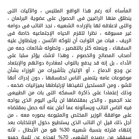
المأساه أنه رغم هذا الواقع الملتبس ، والآليات التى
ينطلق منها الراغبين فى الحصول على عضوية البرلمان ،
والتى لاعلاقه لها بالإراده الشعبيه ، نجد النائب فى دوامه
غير مسبوقه ، نظرا لتقزم الحياه الإجتماعيه خاصة فى
الريف ، فبات من الثوابت أن تلوكه الألسن ، ويتطاول عليه
السفهاء ، وينعته كثر بالتقصير ، وتطوله شائعات جمه من
أصحاب المصالح والخصوم ، وهذا لاشك يؤثر سلبا على
الأداء ، بل إنه قد يدفع بالنواب لمغادرة دوائهم والإبتعاد
عن وجع الدماغ ، أو الإتيان بتأشيرات من الوزراء بشأن
موضوعات عامه يتنمنى الناس تحقسقها ، دون إدراك أنها
للشو ، ومن المستحيل تنفيذها لإرتباطها بميزانيات ضخمه ،
وذلك إعتمادا على ذاكرة السمكه التى بات من الطبيعى
عند الجميع ، والذى بمقتضاها لن يأتى اليوم الذى يواجه
فيه الناس النائب ويسألونه عما أعلن عنه أنه حصل بمقتضاه
على موافقة الوزير المختص والمتبوعه بصوره معه ، من
أجل ذلك قيل ان النائب الذى يستطيع دخول الإنتخابات بعد
إنتهاء فترته بنسبة شعبيه 30% هو من الأبطال ، لأنه
سيفقد من رصيده الشعبى 70% لعجزه عن تلبية جميع