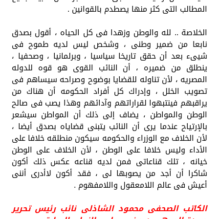
المطالب التى كثر منها يصطدم بالقوانين .
الخلاصة .. لله والوطن وزهدا فى كل الحياه ، أقول بصدق
نابعا من ضمير وطنى ، وشخص ليس لديه طموح فى
شيىء بعد أن حقق تاريخا سياسيا ، وبرلمانيا ، وصحفيا ،
ينطلق من ضميره ، أن النائب القوى هو قوه للدوله
المصريه ، لأن تناوله للقضايا بوضوح وصراحه سيساهم فى
تصويب الخلل ، وإدراك كل أفراد الحكومه أن هناك من
يراقبهم فينتبهوا لقراراتهم وآدائهم وهذا يصب فى صالح
الوطن والمواطن ، يضاف إلى ذلك أن المواطن سيشعر
بالإرتياح عندما يرى أن النائب يتبنى قضاياه بصدق أيضا ،
لأن الخلاف مع الوزراء والحكومه سيكون منطلقه خلافا على
الأداء وليس خلافا على الوطن ، لأن الخلاف على الوطن
خيانه ، تلك قناعاتى فمن لديه قناعه عكس ذلك أكون
شاكرا أن أجد من يصوبها لى ، فقد أكون لاأدرى أننى
أعيش فى عالم اللامعقول واللامفهوم .
الكاتب الصحفى محمود الشاذلى نائب رئيس تحرير