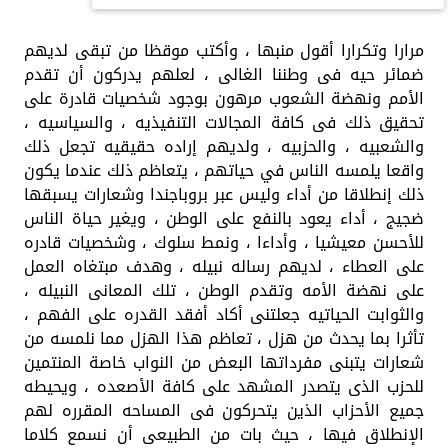
مرارا وتكرارا أقول منبها ، وأكتب موقظا من تبقى لديهم
ضمائر حيه فى وطننا الغالى ، لعلهم يدركون أن تقدم
الأمم ونهضة الشعوب مرهون بوجود شخصيات قادرة على
تحقيق ذلك فى كافة المجالات التنفيذيه ، والسياسيه ،
والشعبيه ، والحزبيه ، ولديهم إراده حقيقيه تجعل ذلك
واقعا يلمسه الناس في حياتهم ، يتعاظم ذلك عندما يكون
ذلك إنطلاقا من أداء وليس عبر بروباجندا وشعارات يسبقها
ضجيج ، أداء يعود بالنفع على الوطن ، ويغير حياة الناس
للأحسن معيشيا ، وأداءا ، ونمط سلوك ، وشخصيات قادره
على العطاء ، لديهم رساله نبيله ، وهدف مبتغاه العمل
على نهضة الأمه وتقدم الوطن ، تلك المعانى النبيله ،
والثوابت الحياتيه جعلتنى أكاد أفقد القدره على الفهم ،
تأثرا بما يحدث من هزل ، تعاظم هذا الهزل مما نلمسه من
شعارات يتبنى مفرداتها البعض من النواب خاصة المنتمين
للحزب الذى يتصدر المشهد على كافة الأصعده ، ويحيطه
جميع الأحزاب الذين يتحركون فى المساحه المقرره لهم
الإنطلاق فيها ، حيث بات من الطبيعى أن نسمع كلاما