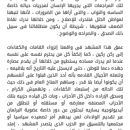
تلك المراجعات التى يجريها الإنسان لمجريات حياته خاصة
الساسه والنواب ، والتى أراها من الضرورات ، لأنها تنبهنا
لمواطن الخلل فنتحرك للإصلاح ، ومن خلالها ندرك نقاط
الضعف فنقويها ، شريطة أن يكون منطلقاتنا فى سبيل
ذلك الصدق ، والصراحه والوضوح .
عمق هذا المشهد فى واقعنا إنزواء القامات والكفاءات
إلى ركن ركين ، كما إنكفأ كل من يحترم نفسه على نفسه
عندما لم يدرك مساحه يستطيع من خلالها أن يقدم عصارة
جهده دعما للوطن ، حتى لايسجل عليه التاريخ أنه بلاقيمه ،
وتنعته الأجيال القادمه بأنه أحد الذين قبلوا على أنفسهم
أن يكونوا أيضا بلا قدر ، وساهم المناخ العام فى ذلك حيث
تلك الحاله من إستبعاد الكفاءات ، وتهميش الكرام ،
وسحق الإراده داخل كل الأحزاب ، وبات كل قياده حزبيه بتلك
الأحزاب المصنفه معارضه أو مستقله أو تنطلق من
أيديولوجيه يساريه تبحثون عن دور خاصة عضوية البرلمان
عبر تقديم الولاءات لمن بيدهم أمر تصعيده سياسيا أو
مجتمعيا بالتنسيق مع الحزب الذى يتصدر المشهد ، إمتد