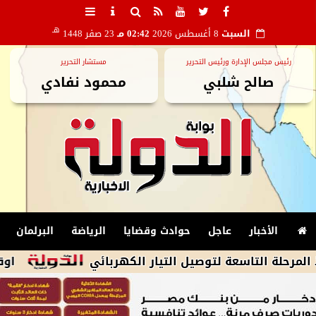
هـ
السبت
8 أغسطس 2026
02:42 مـ
23 صفر 1448
رئيس مجلس الإدارة ورئيس التحرير
مستشار التحرير
صالح شلبي
محمود نفادي
الأخبار
عاجل
حوادث وقضايا
الرياضة
البرلمان
تاسعة لتوصيل التيار الكهربائي
اوقاف الشرقية