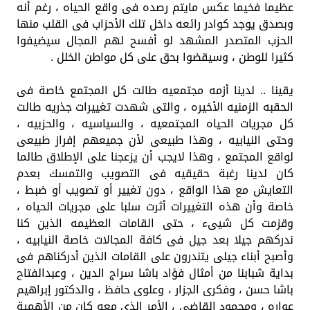
عظيما فخيما عكس مايتم رصده فى واقع الحياه ، رغم أنه
وبصدق يوجد كوادر رائعه داخل تلك الأحزاب فى القلب منها
الحزب المتصدر المشهد لو أفسح لهم المجال سيضيفوا
كثيرا للوطن ، وسيقضوا بحق على كل مواطن الخلل .
يقينا .. لدينا أزمه مجتمعيه طالت كل المجتمع خاصة فى
الحقبه الزمنيه الأخيره ، والتى شهدت تغييرات جذريه طالت
كل مجريات الحياه المجتمعيه ، والسياسيه ، والحزبيه ،
وحتى النيابيه ، وهذا طبيعى لأن جميعهم إفراز طبيعى
لواقع المجتمع ، وهذا لايجب أن يزعجنا على الإطلاق طالما
كان لدينا رغبة حقيقيه فى التصويب والتمسك بعدم
التعايش مع هذا الواقع ، دون تغيير أو تصويب أو ضبط ،
خاصة وأن هذه التغييرات أثرت سلبا على مجريات الحياه ،
وقزمت كل شيىء ، حتى القامات العظيمه الذين كنا
ندركهم جيلا بعد جيل فى كافة المجالات خاصة النيابيه ،
وأصبح أبناء جيلى يتندرون على القامات الذين أدركناهم فى
بداية شبابنا من أمثال فؤاد باشا سراج الدين ، وعبدالفتاح
باشا حسن ، وفكرى الجزار ، وعلوى حافظ ، والدكتور إبراهيم
عواره ، ومحمود القاضى ، الأمر الذى معه كان من الأهمية