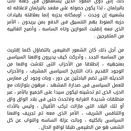
ذلك إلى ذوى النفوذ الذين يساهمون فى جعله نائب
بالبرلمان ، لذا يكون حصوله على مقعد بالبرلمان لاعلاقه له
بشعبيه إن وجدت ، أوبمكانه بحزبه إنما بعلاقته بقيادات
حزبه المنوط بهم التنسيق فى الدفع بمن يريدون ، الأمر
الذى معه إنقلبت الموازين وتاه الساسه ، وأصبح الغالبيه
من المتفرجين .
من أجل ذلك كان الشعور الطبيعى بالتضاؤل كلما إقتربت
من الساسه الجدد ، وأدركت كيف يديرون واقعنا السياسى
بعنجهيه ، إنطلاقا من الأحزاب التى تلاشت واقعا من
الوجود القديم ذات التاريخ السياسى المشرف ، والأحزاب
الحديثه التى تضم الباحثين عن دور ، وبات وجود أى ممارس
للعمل السياسى فى صدارة المشهد ، مرهون بتوازنات مع
الحزب الذى تم تدشينه ليكون سيدا على الجميع بالأمر ، عبر
منطلقات شديدة الغرابه ولاتحدث حتى فى بلاد الواق واق
أو تلك البلاد التى مازالت تركب الأفيال ، وليس بالأداء
والتنافس الشريف ، الأمر الذى معه تم تجريف واقعنا
السياسى بالكليه ، وباتت عزلة الساسه والنواب عن كل
الشعب هو من الطبيعى طبقا لواقع الحال .