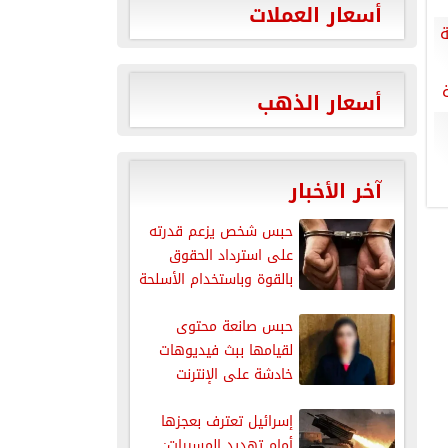
أسعار العملات
ة
أسعار الذهب
آخر الأخبار
حبس شخص يزعم قدرته
على استرداد الحقوق
بالقوة وباستخدام الأسلحة
النارية
حبس صانعة محتوى
لقيامها ببث فيديوهات
خادشة على الإنترنت
إسرائيل تعترف بعجزها
أمام تهديد المسيرات: