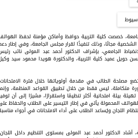
سيوط
جامعة، خصصت كلية التربية حوافظ وأماكن مؤمنة لحفظ الهواتف
لشخصية مجانًا، وذلك تنفيذًا لقرار مجلس الجامعة، وفي إطار دعم
لانضباط الجامعي، بإشراف الدكتور أحمد عبد المولى نائب رئيس
حسن حويل عميد كلية التربية، والدكتورة هويدا محمود سيد وكيل
تضع مصلحة الطالب في مقدمة أولوياتها خلال فترة الامتحانات،
رة متكاملة، ليس فقط من خلال تطبيق القواعد المنظمة، وإنما
ئة بيئة امتحانية أكثر تنظيمًا واستقرارًا، مشيرًا إلى أن توفير
هواتف المحمولة يأتي في إطار التيسير على الطلاب والحفاظ على
ظام اللجان ويُساعد الطلاب على أداء الامتحانات في أجواء مناسبة
ة، أشاد الدكتور أحمد عبد المولى بمستوى التنظيم داخل اللجان،