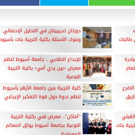
ء
دورتان تدريبيتان في التحليل الإحصائي
 طالبات
وبنوك الأسئلة بكلية التربية بنات بأسيوط
ادرة
للإبداع الطلابي .. جامعة أسيوط تنظم
لعام
معرض «بين يدي أمي» بكلية التربية
النوعية
لافرع
كلية التربية بنين جامعة الأزهر بأسيوط
ازيق
تنظم ندوة حول قوة التفكير الإيجابي
القبلي
”أماكن”.. معرض فني بكلية التربية
ربية بنات
النوعية بجامعة أسيوط يوثق المعالم
المعمارية