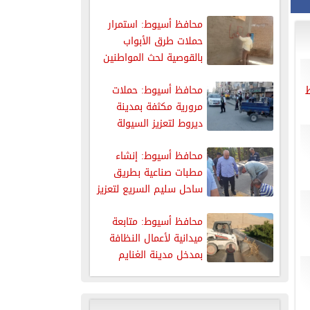
حملة...
محافظ أسيوط: استمرار
حملات طرق الأبواب
بالقوصية لحث المواطنين
على استكمال إجراءات
محافظ أسيوط: حملات
مرورية مكثفة بمدينة
ديروط لتعزيز السيولة
والانضباط بالشوارع
محافظ أسيوط: إنشاء
مطبات صناعية بطريق
ساحل سليم السريع لتعزيز
السلامة المرورية
محافظ أسيوط: متابعة
ميدانية لأعمال النظافة
بمدخل مدينة الغنايم
الغربي