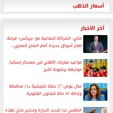
أسعار الذهب
آخر الأخبار
مكي: الشراكة الصناعية مع «بريكس» فرصة
لفتح أسواق جديدة أمام المنتج المصري...
مواعيد مباريات الأهلي فى معسكر إسبانيا..
مواجهة برشلونة الأبرز
منال عوض: 27 حملة تفتيشية بـ11 محافظة
وإحالة 81 حالة للشئون القانونية
الطقس غدا شديد الحرارة وتحذير عاجل لهذه