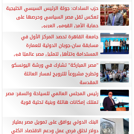
حزب السادات: جولة الرئيس السيسي الخليجية
تعكس ثقل مصر السياسي وحرصها على
حماية الأمن القومي العربي
جامعة القاهرة تحصد المركز الأول في
مسابقة سان-جوبان الدولية للعمارة
المستدامة وتتأهل لتمثيل مصر عالميًا في
صربيا
”مصر المباركة” تشارك في ورشة اليونسكو
وتطرح مشروعاً للترويج لمسار العائلة
المقدسة
رئيس المجلس العالمي للسياحة والسفر: مصر
تمتلك إمكانات هائلة وبنية تحتية قوية
البنك الدولي يوافق على تمويل مصر بمليار
دولار لخلق فرص عمل ودعم الاقتصاد الكلي