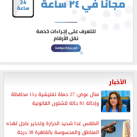
الأخبار
منال عوض: 27 حملة تفتيشية بـ11 محافظة
وإحالة 81 حالة للشئون القانونية
الطقس غدا شديد الحرارة وتحذير عاجل لهذه
المناطق والمحسوسة بالقاهرة 38 درجة