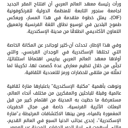
ورأت رئيسة معهد العالم العربي أن افتتاح المقر الجديد
لجامعة سنجور التابعة للمنظمة الدولية للفرنكوفونية
(OIF)، يمثل خطوة متقدمة في هذا المسار، ويعكس
طموح البلدين في توسيع نطاق اللغة الفرنسية وتعميق
التعاون الأكاديمي انطلاقًا من مدينة الإسكندرية.
وفي هذا الإطار، تحدثت آن-كلير لوجاندر عن المكانة الخاصة
التي تحتلها الإسكندرية في الوجدان الفرنسي، والتي
أولاها معهد العالم العربي بباريس اهتمامًا استثنائيًا،
تجلّى من خلال تنظيم معارض عدة خُصصت لها، تكريمًا لما
تمثّله من ملتقى للحضارات ورمز للتعددية الثقافية.
ونوهت بأهمية "مكتبة الإسكندرية" باعتبارها منارة ثقافية
عالمية وقبلة للباحثين والمفكرين من مختلف أنحاء العالم،
مستعرضة ما حظيت به المدينة من اهتمام كبير من قبل
البعثات الأثرية الفرنسية، خاصة في مجال الحفريات
المغمورة بالمياه، ومن بينها الاكتشافات المرتبطة بـ"منارة
الإسكندرية"، إحدى عجائب الدنيا السبع في العالم القديم،
والتي أسهمت في إبراز الدور الحضاري للمدينة عبر العصور.