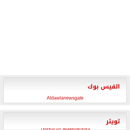
الفيس بوك
Aldawlanewsgate
تويتر
Tweets by aldawlanews