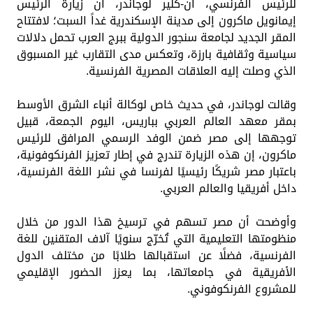
للرئيس الفرنسي، آن-كلير لوجاندر، أن زيارة الرئيس
إيمانويل ماكرون إلى مدينة الإسكندرية غداً السبت؛ لافتتاح
المقر الجديد لجامعة سنجور الدولية ببرج العرب تحمل دلالات
سياسية وثقافية بارزة، وتعكس مدى التقارب غير المسبوق
الذي وصلت إليه العلاقات المصرية الفرنسية.
وقالت لوجاندر، في حديث خاص لوكالة أنباء الشرق الأوسط
بمقر معهد العالم العربي بباريس، اليوم الجمعة، قبيل
توجهها إلى مصر ضمن الوفد الرسمي المرافق للرئيس
ماكرون، إن هذه الزيارة تندرج في إطار تعزيز الفرنكوفونية،
باعتبار مصر شريكًا رئيسيًا لفرنسا في نشر اللغة الفرنسية،
داخل أفريقيا والعالم العربي.
وأوضحت أن مصر تسهم في ترسيخ هذا الدور من خلال
منظومتها التعليمية التي تُخرّج سنويًا آلاف المتقنين للغة
الفرنسية، فضلًا عن استقبالها طلابًا من مختلف الدول
الأفريقية في جامعاتها، بما يعزز الحضور الإقليمي
للمشروع الفرنكوفوني.