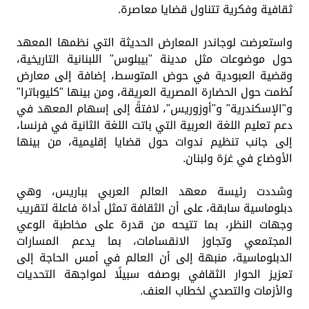
ثقافية وفكرية تتناول قضايا معاصرة.
واستعرضت لوجاندر المعارض الحديثة التي نظمها المعهد
حول موضوعات مثل مدينة "بيبلوس" اللبنانية التاريخية،
وقضية العبودية في حوض المتوسط، إضافة إلى معارض
نُظمت حول الحضارة المصرية العريقة، ومن بينها "كليوباترا"
و"الإسكندرية" و"أوزوريس"، لافتةً إلى إسهام المعهد في
دعم تعليم اللغة العربية التي باتت اللغة الثانية في فرنسا،
إلى جانب تنظيم ندوات حول قضايا إقليمية، من بينها
الأوضاع في غزة ولبنان.
وشددت رئيسة معهد العالم العربي بباريس، وهي
دبلوماسية سابقة، على أن الثقافة تمثل أداة فاعلة لتقريب
وجهات النظر، بما تتيحه من قدرة على مخاطبة الوعي
المجتمعي وتجاوز الانقسامات، بما يدعم المسارات
الدبلوماسية، منبهة إلى أن العالم في أمس الحاجة إلى
تعزيز الحوار الثقافي بوصفه سبيلًا لمواجهة التحديات
والأزمات والتصدي لخطاب العنف.