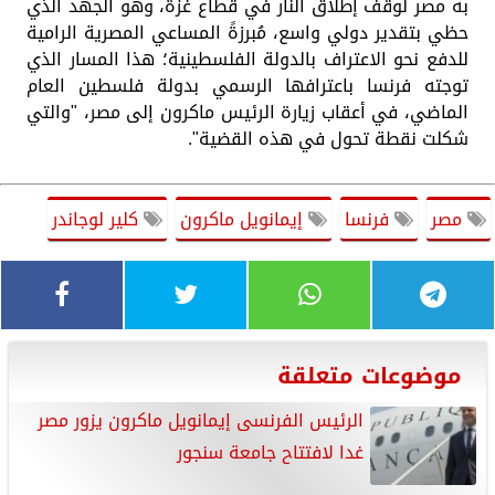
به مصر لوقف إطلاق النار في قطاع غزة، وهو الجهد الذي
حظي بتقدير دولي واسع، مُبرزةً المساعي المصرية الرامية
للدفع نحو الاعتراف بالدولة الفلسطينية؛ هذا المسار الذي
توجته فرنسا باعترافها الرسمي بدولة فلسطين العام
الماضي، في أعقاب زيارة الرئيس ماكرون إلى مصر، "والتي
شكلت نقطة تحول في هذه القضية".
مصر
فرنسا
إيمانويل ماكرون
كلير لوجاندر
موضوعات متعلقة
الرئيس الفرنسى إيمانويل ماكرون يزور مصر
غدا لافتتاح جامعة سنجور