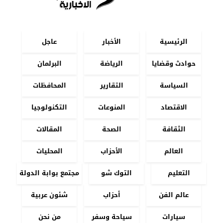
الرئيسية
الأخبار
عاجل
حوادث وقضايا
الرياضة
البرلمان
السياسة
التقارير
المحافظات
الاقتصاد
المنوعات
التكنولوجيا
الثقافة
الصحة
المقالات
العالم
الأحزاب
المحليات
التعليم
التوك شو
مجتمع بوابة الدولة
عالم الفن
أحزاب
شئون عربية
سيارات
سياحة وسفر
من نحن