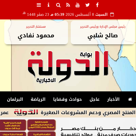
هـ
السبت
8 أغسطس 2026
05:39 مـ
23 صفر 1448
رئيس مجلس الإدارة ورئيس التحرير
مستشار التحرير
صالح شلبي
محمود نفادي
الأخبار
عاجل
حوادث وقضايا
الرياضة
البرلمان
ري ودعم المشروعات الصغيرة
عمرو دياب يتصدر