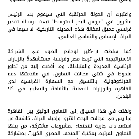
واعتبرت أن الجولة المرتقبة التي سيقوم بها الرئيس
ماكرون في "عروس البحر المتوسط" تبعث برسالة تقدير
فرنسي عميق لمكانة هذه المدينة التاريخية، لا سيما في
التراث الإنساني والثقافي العالمي.
كما سلطت آن-كلير لوجاندر الضوء على الشراكة
الاستراتيجية التي تربط مصر وفرنسا، مستشهدةً بالزيارات
الرئاسية العديدة والمتبادلة، وما أفضت إليه من تطور
ملحوظ في شتى مجالات التعاون، في مقدمتها دعم
الفرنكوفونية، بالتنسيق مع السفارة الفرنسية لدى
القاهرة والوزارات المعنية بالثقافة والتعليم في كلا
البلدين.
ولفتت في هذا السياق إلى التعاون الوثيق بين القاهرة
وباريس في مجالات البحث الأثري وإحياء التراث، كاشفة عن
استعدادات جارية للاحتفاء بمشروعات مشتركة، من بينها
التعاون المرتبط بمكتبة "المتحف المصري الكبير"، بمشاركة