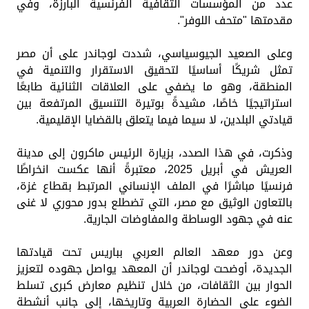
عدد من المؤسسات الثقافية الفرنسية البارزة، وفي
مقدمتها "متحف اللوفر".
وعلى الصعيد الجيوسياسي، شددت لوجاندر على أن مصر
تمثل شريكًا أساسيًا لتحقيق الاستقرار والتنمية في
المنطقة، وهو ما يضفي على العلاقات الثنائية طابعًا
استراتيجيًا خاصًا، مشيدةً بوتيرة التنسيق المرتفعة بين
قيادتي البلدين، لا سيما فيما يتعلق بالقضايا الإقليمية.
وذكرت، في هذا الصدد، بزيارة الرئيس ماكرون إلى مدينة
العريش في أبريل 2025، معتبرةً أنها عكست انخراطًا
فرنسيًا مباشرًا في الملف الإنساني المرتبط بقطاع غزة،
بالتعاون الوثيق مع مصر، التي تضطلع بدور محوري لا غنى
عنه في جهود الوساطة والمفاوضات الجارية.
وعن دور معهد العالم العربي بباريس تحت قيادتها
الجديدة، أوضحت لوجاندر أن المعهد يواصل جهوده لتعزيز
الحوار بين الثقافات، من خلال تنظيم معارض كبرى تسلط
الضوء على الحضارة العربية وتاريخها، إلى جانب أنشطة