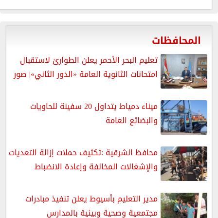
المحافظات
تعليم البحر الأحمر يعلن الطوارئ لاستقبال
امتحانات الثانوية العامة «الدور الثاني»| صور
ميناء دمياط يتداول 20 سفينة للحاويات
والبضائع العامة
محافظ الشرقية :تكثيف حملات إزالة التعديات
والإشغالات المخالفة وإعادة الانضباط
مدير التعليم بأسيوط يعلن تنفيذ مبادرات
مجتمعية وصحية وبيئية بالمدارس