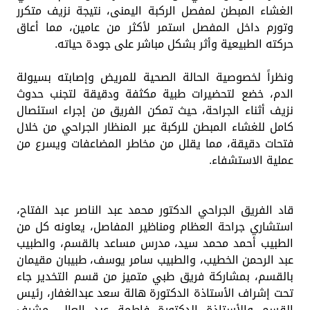
الغشاء المبطن لمفصل الركبة اليمنى، نتيجة نزيف متكرر
وتورم داخل المفصل استمر لأكثر من عامين، مما أعاق
حركته الطبيعية وأثر بشكل مباشر على جودة حياته.
​ونظراً لخصوصية الحالة الصحية للمريض وإصابته بسيولة
الدم، خضع لتحضيرات طبية مكثفة ودقيقة لتجنب حدوث
نزيف أثناء الجراحة، حيث تمكن الفريق من إجراء استئصال
كامل للغشاء المبطن للركبة عبر المنظار الجراحي من خلال
فتحات دقيقة، مما يقلل من مخاطر المضاعفات ويسرع من
عملية الاستشفاء.
​قاد الفريق الجراحي الدكتور محمد عبد الناصر عبد الفتاح،
استشاري جراحة العظام ومناظير المفاصل، يعاونه كل من
الطبيب أحمد محمد سيد، مدرس مساعد بالقسم، والطبيب
عبد الرحمن الخطيب، والطبيب سامر يوسف، طبيبان مقيمان
بالقسم، ​بمشاركة فريق طبي متميز من قسم التخدير جاء
تحت إشراف الأستاذة الدكتورة هالة سعد عبدالغفار، رئيس
القسم والأستاذة الدكتورة فاطمة عبد العال، مشرف