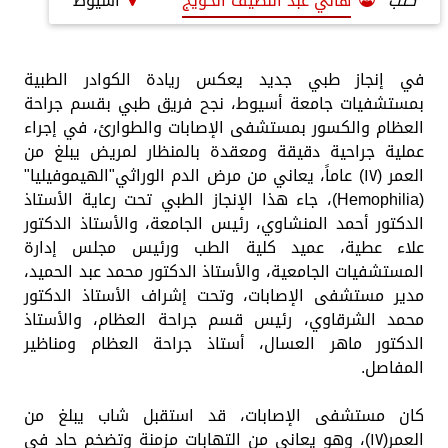
كتب
هاني عبد اللطيف الحويج
اسيوط
في إنجاز طبي جديد يعكس ريادة الكوادر الطبية
بمستشفيات جامعة أسيوط، نجح فريق طبي بقسم جراحة
العظام والكسور بمستشفى الإصابات والطوارئ، في إجراء
عملية جراحية دقيقة ومعقدة بالمنظار لمريض يبلغ من
العمر (١٧) عاماً، يعاني من مرض الدم الوراثي"الهيموفيليا"
(Hemophilia)، جاء هذا الإنجاز الطبي تحت رعاية الأستاذ
الدكتور أحمد المنشاوي، رئيس الجامعة، والأستاذ الدكتور
علاء عطية، عميد كلية الطب ورئيس مجلس إدارة
المستشفيات الجامعية، والأستاذ الدكتور محمد عبد الحميد،
مدير مستشفى الإصابات، وتحت إشراف الأستاذ الدكتور
محمد الشرقاوي، رئيس قسم جراحة العظام، والأستاذ
الدكتور ماهر العسال، أستاذ جراحة العظام ومناظير
المفاصل.
​كان مستشفى الإصابات، قد ​استقبل شاب يبلغ من
العمر(١٧)، وهو يعاني من التهابات مزمنة وتضخم حاد في