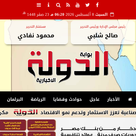
هـ
السبت
8 أغسطس 2026
06:20 مـ
23 صفر 1448
رئيس مجلس الإدارة ورئيس التحرير
مستشار التحرير
صالح شلبي
محمود نفادي
الأخبار
عاجل
حوادث وقضايا
الرياضة
البرلمان
استثمار وتدعم نمو الاقتصاد
مكي: الشراكة ال