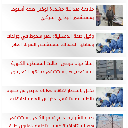
متابعة ميدانية مشددة لوكيل صحة أسيوط
بمستشفى البداري المركزي
وكيل صحة الدقهلية: تميز ملحوظ في جراحات
ومناظير المسالك بمستشفى المنزلة العام
إنقاذ حياة مرضى «حالات القسطرة الكلوية
المستعصية» بمستشفى دمنهور التعليمى
تدخل بالمنظار لإنهاء معاناة مريض من حصوة
بالحالب بمستشفى دكرنس العام بالدقهلية
صحة الشرقية :دعم قسم الكلى بمستشفى
ههيا بـ ١٢ماكينة غسيل بتكلفة ١٠مليون جنية