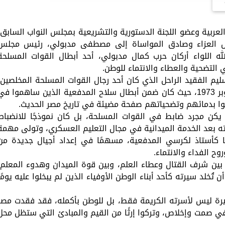
ربية وعضو اللجنة الدستورية والتشريعية بمجلس النواب السابق،
الص العزاء وصادق المواساة إلى مصطفى مدبولي، رئيس مجلس
لله اللواء أركان حرب كمال مدبولي، أحد أبطال القوات المسلحة
ي التضحية والعطاء والانتماء للوطن.
يم الفقيد الراحل الذي كان أحد رجال القوات المسلحة المخلصين،
ممن شاركوا في ملحمة العبور خلال حرب أكتوبر 1973، حيث كان ضمن أبطال سلاح المدفعية الذين ساهموا ف
بوا بدمائهم وتضحياتهم صفحة مضيئة في تاريخ مصر الحديث.
يكن مجرد ضابط في القوات المسلحة، بل كان نموذجًا للانضباط
ه بعد الخدمة الميدانية في مجال التعليم العسكري، وتولى مهمة
يا كأستاذ لكرسي المدفعية، مسهمًا في إعداد أجيال جديدة من
وح الفداء والانتماء.
ع بين شرف القتال وعطاء العلم، وبين قوة الميدان وهدوء المعلم،
تُخلد سيرته كأحد أبناء الوطن الأوفياء الذين لم يبخلوا عليه يومًا
يرة ليس لأسرته الكريمة فقط، بل للوطن بأكمله، فقد فقدت مصر
 في صمت وإخلاص، وتركوا إرثًا من القيم والمبادئ التي ستظل محل