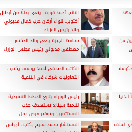
معهد
النائب أحمد قورة : ينعى بطلًا من أبطال
أكتوبر..اللواء أركان حرب كمال مدبولي
والد رئيس الوزراء
نين من
محافظ الجيزة ينعى والد الدكتور
ى
مصطفى مدبولي رئيس مجلس الوزراء
حكومة..
الكاتب الصحفى أحمد يوسف يكتب :
التعاونيات شركاء في التنمية
الدنيا
رئيس الوزراء يتابع الخطط التنفيذية
لتنمية سيناء: تستهدف جذب
المستثمرين وتوفير فرص عمل
دي لملف
المستشار محمد سليم يكتب : أجراس