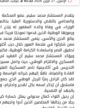
الإثنين، 27 أبريل 2026
01:22 مـ
بتوقيت القاهرة
يتقدم المستشار محمد سليم، عضو المحكمة الع
والمحامي بالنقض والدستورية العليا، بخ
الوزراء، في وفاة والده المغفور له بإذن ا
ورموزها الوطنية الذين قدموا نموذجًا فريدًا ف
ببالغ الحزن والأسى، ينعى المستشار محمد سل
تحقيق النصر واستعادة الكرامة الوطنية، فكت
ويؤكد المستشار محمد سليم أن الفقيد لم 
العسكري والالتزام الوطني، حيث واصل مسيرت
التدريس في أكاديمية ناصر العسكرية العل
القادة والضباط، ناقلًا إليهم خبراته الواسعة ور
لقد كان الراحل رمزًا للرجل الوطني الذي جم
فاستحق أن يُذكر اسمه بكل تقدير واحترام، وأن 
بالجهد أو التضحية.
إن رحيل اللواء كمال مدبولي يمثل خسارة كب
رجلًا من رجالها المخلصين الذين أدوا واجبهم
فخر للأجيال القادمة.