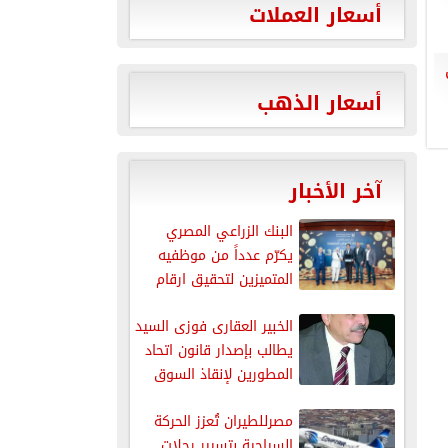
أسعار العملات
أسعار الذهب
آخر الأخبار
البنك الزراعي المصري
يكرّم عدداً من موظفيه
المتميزين لتحقيق ارقام
استثنائية في...
الخبير العقارى فوزى السيد
يطالب بإصدار قانون اتحاد
المطورين لإنقاذ السوق
العقارية...
مصرللطيران تُعزز الحركة
السياحية بتسيير رحلات