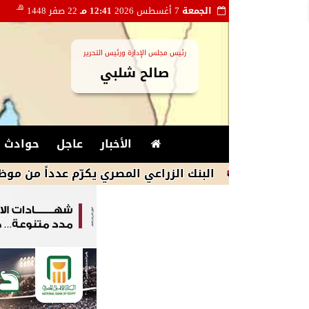
هـ
الجمعة
7 أغسطس 2026
12:41 مـ
22 صفر 1448
رئيس مجلس الإدارة ورئيس التحرير
صالح شلبي
الأخبار
عاجل
حوادث و
البنك الزراعي المصري يكرّم عدداً من موظفيه المتميز