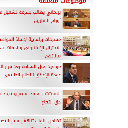
موضوعات متعلقة
برلماني يطالب بسرعة تشغيل 
أورام الزقازيق
مقترحات برلمانية لإنقاذ المواط
الاحتيال الإلكتروني والحفاظ عل
بياناتهم
مواعيد عمل المحلات بعد قرار ال
عودة الإغلاق للنظام الطبيعي
المستشار محمد سليم يكتب حقاً 
حق انتفاع
تضامن النواب تناقش سبل التص