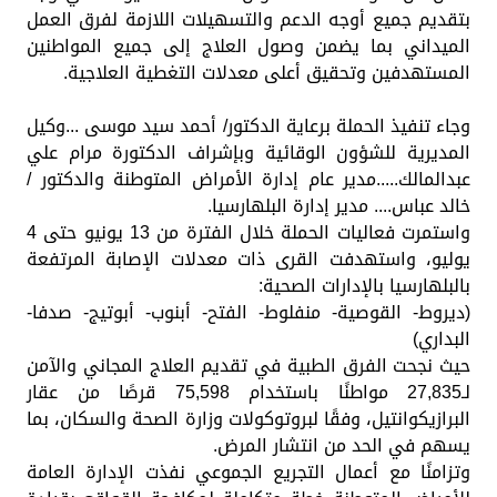
بتقديم جميع أوجه الدعم والتسهيلات اللازمة لفرق العمل
الميداني بما يضمن وصول العلاج إلى جميع المواطنين
المستهدفين وتحقيق أعلى معدلات التغطية العلاجية.
وجاء تنفيذ الحملة برعاية الدكتور/ أحمد سيد موسى ...وكيل
المديرية للشؤون الوقائية وبإشراف الدكتورة مرام علي
عبدالمالك.....مدير عام إدارة الأمراض المتوطنة والدكتور /
خالد عباس.... مدير إدارة البلهارسيا.
واستمرت فعاليات الحملة خلال الفترة من 13 يونيو حتى 4
يوليو، واستهدفت القرى ذات معدلات الإصابة المرتفعة
بالبلهارسيا بالإدارات الصحية:
(ديروط- القوصية- منفلوط- الفتح- أبنوب- أبوتيج- صدفا-
البداري)
حيث نجحت الفرق الطبية في تقديم العلاج المجاني والآمن
لـ27,835 مواطنًا باستخدام 75,598 قرصًا من عقار
البرازيكوانتيل، وفقًا لبروتوكولات وزارة الصحة والسكان، بما
يسهم في الحد من انتشار المرض.
وتزامنًا مع أعمال التجريع الجموعي نفذت الإدارة العامة