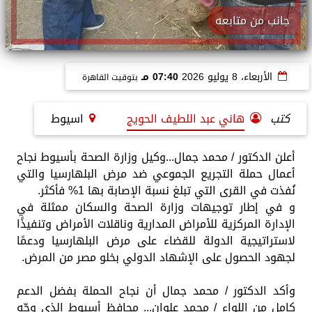
جانب من متابعه
الأربعاء، 8 يوليو 2026
07:40 مـ
بتوقيت القاهرة
كتب
هاني عبد اللطيف الحويج
اسيوط
أعلن الدكتور / محمد جمال...وكيل وزارة الصحة بأسيوط نجاح
أعمال حملة التجريع الجموعي ضد مرض البلهارسيا والتي
نُفذت في القرى التي تبلغ نسبة الإصابة بها 1% فأكثر.
و في إطار توجيهات وزارة الصحة والسكان ممثلة في
الإدارة المركزية للأمراض المدارية وناقلات الأمراض وتنفيذًا
لاستراتيجية الدولة للقضاء على مرض البلهارسيا ودعمًا
لجهود الحصول على الإشهاد الدولي بخلو مصر من المرض.
وأكد الدكتور / محمد جمال أن نجاح الحملة بفضل الدعم
كامل من اللواء / محمد علوان... محافظ أسيوط الذي وجّه