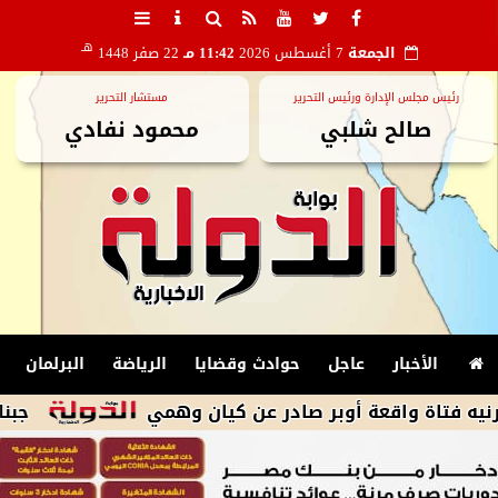
هـ
الجمعة
7 أغسطس 2026
11:42 مـ
22 صفر 1448
رئيس مجلس الإدارة ورئيس التحرير
مستشار التحرير
صالح شلبي
محمود نفادي
الأخبار
عاجل
حوادث وقضايا
الرياضة
البرلمان
واقعة أوبر صادر عن كيان وهمي
جبناها من الكن