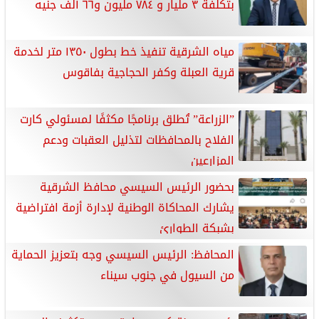
بتكلفة ٣ مليار و ٧٨٤ مليون و٦٦ ألف جنيه
مياه الشرقية تنفيذ خط بطول ١٣٥٠ متر لخدمة
قرية العبلة وكفر الحجاجية بفاقوس
”الزراعة” تُطلق برنامجًا مكثفًا لمسئولي كارت
الفلاح بالمحافظات لتذليل العقبات ودعم
المزارعين
بحضور الرئيس السيسي محافظ الشرقية
يشارك المحاكاة الوطنية لإدارة أزمة افتراضية
بشبكة الطوارئ
المحافظ: الرئيس السيسي وجه بتعزيز الحماية
من السيول في جنوب سيناء