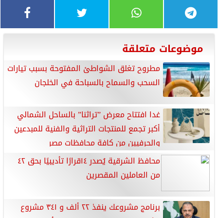
موضوعات متعلقة
مطروح تغلق الشواطئ المفتوحة بسبب تيارات
السحب والسماح بالسباحة في الخلجان
غدا افتتاح معرض ”تراثنا” بالساحل الشمالي
أكبر تجمع للمنتجات التراثية والفنية للمبدعين
والحرفيين من كافة محافظات مصر
محافظ الشرقية يُصدر ١٤قرارًا تأديبيًا بحق ٤٢
من العاملين المقصرين
برنامج مشروعك ينفذ ٢٢ ألف و ٣٤١ مشروع