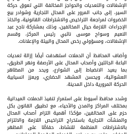
الإشغالات والتعديات والحواجز المخالفة التي تعوق حركة
السير، إلى جانب المرور على المحال التجارية وشوادر بيع
الخضروات لمراجعة التراخيص والاشتراطات القانونية، واتخاذ
الإجراءات اللازمة حيال المخالفين، وذلك بمشاركة ناجح عبد
النعيم وسواح موسى نائبي رئيس المركز، وقسم
الإشغالات، ومسؤولي رخص المحال والبيئة والإعلانات.
وأضاف المحافظ أن الحملات استهدفت أيضًا إزالة تعديات
الباعة الجائلين وأصحاب المحال على الأرصفة ونهر الطريق،
بما يعيد الانضباط إلى الشوارع، ويحد من المظاهر
العشوائية، ويحسن المشهد الحضاري، ويعزز انسيابية
الحركة المرورية داخل المدينة.
وشدد محافظ أسيوط على استمرار تنفيذ الحملات الميدانية
بمختلف المراكز والمدن والأحياء، مع تطبيق القانون بكل
حزم على المخالفين، مؤكدًا أهمية التزام أصحاب المحال
والمنشآت التجارية باستخراج التراخيص اللازمة والالتزام
بالاشتراطات المنظمة للنشاط، حفاظًا على المظهر