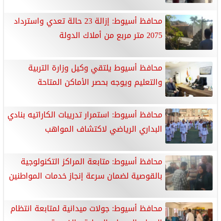
محافظ أسيوط: إزالة 23 حالة تعدي واسترداد
2075 متر مربع من أملاك الدولة
محافظ أسيوط يلتقي وكيل وزارة التربية
والتعليم ويوجه بحصر الأماكن المتاحة
محافظ أسيوط: استمرار تدريبات الكاراتيه بنادي
البداري الرياضي لاكتشاف المواهب
محافظ أسيوط: متابعة المراكز التكنولوجية
بالقوصية لضمان سرعة إنجاز خدمات المواطنين
محافظ أسيوط: جولات ميدانية لمتابعة انتظام