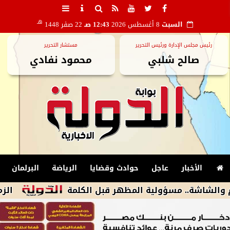
هـ
السبت
8 أغسطس 2026
12:43 صـ
22 صفر 1448
رئيس مجلس الإدارة ورئيس التحرير
مستشار التحرير
صالح شلبي
محمود نفادي
الأخبار
عاجل
حوادث وقضايا
الرياضة
البرلمان
.. مسؤولية المظهر قبل الكلمة
الزمالك يكشف أسباب استبعاد 4 لاعبي