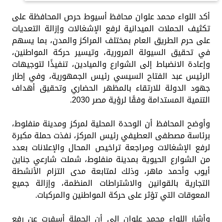
أكد اللواء محمد علوان محافظ أسيوط حرص المحافظة على
تكثيف الحملات الميدانية لرفع الإشغالات وإزالة التعديات
على حرم الطريق العام بمختلف المراكز والمدن، بما يسهم
في تحقيق السيولة المرورية، وتيسير حركة المواطنين،
وإعادة الانضباط إلى الشوارع والميادين، تنفيذًا لتوجيهات
الرئيس عبد الفتاح السيسي رئيس الجمهورية، وفي إطار
جهود الدولة للارتقاء بالمظهر الحضاري وتحقيق أهداف
التنمية المستدامة وفقًا لرؤية مصر 2030.
وأوضح المحافظ أن الوحدة المحلية لمركز ومدينة منفلوط،
برئاسة مصطفى العطيفي رئيس المركز، نفذت حملة مكبرة
لرفع الإشغالات ومراجعة تراخيص المحال والإعلانات بعدد
من الشوارع الحيوية بمدينة منفلوط، شملت شارعي جناين
أيوب وأحمد ماهر، وذلك لمتابعة مدى التزام الأنشطة
التجارية بالقوانين والاشتراطات المنظمة، وإزالة جميع
المعوقات التي تؤثر على حركة المواطنين والمركبات.
وأشار اللواء محمد علوان إلى أن الحملة أسفرت عن رفع