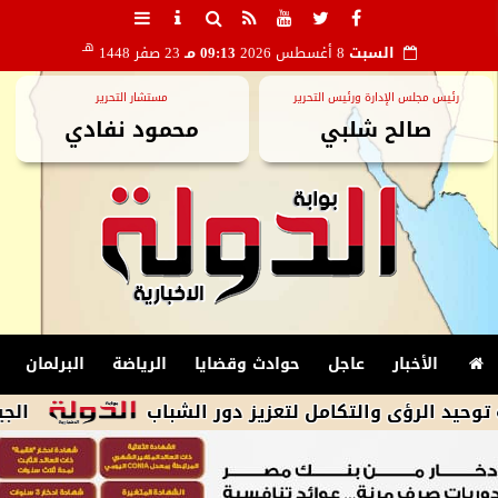
هـ
السبت
8 أغسطس 2026
09:13 مـ
23 صفر 1448
رئيس مجلس الإدارة ورئيس التحرير
مستشار التحرير
صالح شلبي
محمود نفادي
الأخبار
عاجل
حوادث وقضايا
الرياضة
البرلمان
ؤى والتكامل لتعزيز دور الشباب
الجيش الإيران