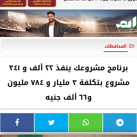
المحافظات
برنامج مشروعك ينفذ ٢٢ ألف و ٣٤١
مشروع بتكلفة ٣ مليار و ٧٨٤ مليون
و٦٦ ألف جنيه