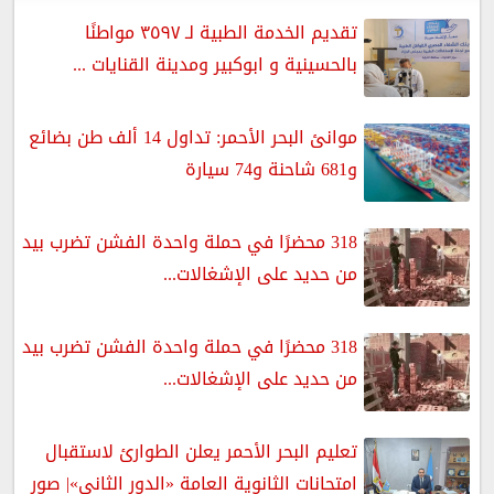
تقديم الخدمة الطبية لـ ٣٥٩٧ مواطنًا
بالحسينية و ابوكبير ومدينة القنايات ...
موانئ البحر الأحمر: تداول 14 ألف طن بضائع
و681 شاحنة و74 سيارة
318 محضرًا في حملة واحدة الفشن تضرب بيد
من حديد على الإشغالات...
318 محضرًا في حملة واحدة الفشن تضرب بيد
من حديد على الإشغالات...
تعليم البحر الأحمر يعلن الطوارئ لاستقبال
امتحانات الثانوية العامة «الدور الثاني»| صور