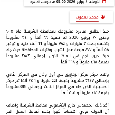
الأربعاء، 8 يوليو 2026
05:00 مـ
بتوقيت القاهرة
محمد يعقوب
منذ انطلاق مبادرة مشروعك بمحافظة الشرقية عام ٢٠١٥
وحتى ٣٠ يونيو 2026 تم تنفيذ ٢٢ ألفاً و ٣٤١ مشروعاً
بتكلفة بلغت ٣ مليارات و ٧٨٤ مليوناً و ٦٦ ألف جنيه و توفير
٥٨ ألفاً و ٨٧٧ فرصة عمل لشباب وفتيات المحافظة حيث جاء
مركز ديرب نجم في المركز الأول بإجمالي ٢٨٤٢ مشروعاً
بقيمة ٤٦٨ مليوناً و ٦٦٨ ألفاً
وتلاه مركز مركز الزقازيق حي أول وثان في المركز الثاني
بإجمالي ٣٤٢٧ مشروعاً بقيمة ٤٤١ مليونا و ٣٥٦ ألفا ثم مركز
الحسينية الذى جاء في المركز الثالث بإجمالي 395مشروعاً
بقيمة ٤١٤ مليوناً و ٥٠٥ ألفاً.
أكد ذلك المهندس حازم الأشموني محافظ الشرقية وأضاف
أن الدولة تولي اهتماماً كبيراً بدعم ثقافة العمل الحر