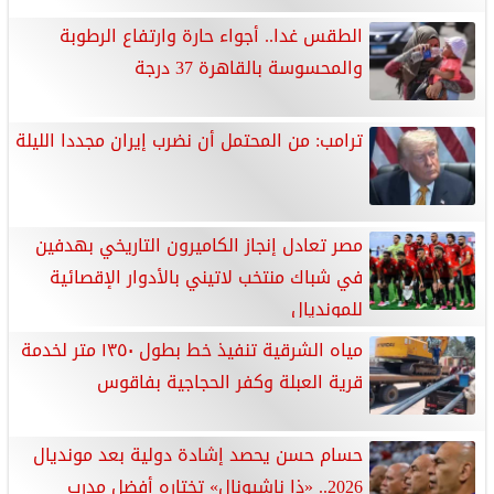
الطقس غدا.. أجواء حارة وارتفاع الرطوبة
والمحسوسة بالقاهرة 37 درجة
ترامب: من المحتمل أن نضرب إيران مجددا الليلة
مصر تعادل إنجاز الكاميرون التاريخي بهدفين
في شباك منتخب لاتيني بالأدوار الإقصائية
للمونديال
مياه الشرقية تنفيذ خط بطول ١٣٥٠ متر لخدمة
قرية العبلة وكفر الحجاجية بفاقوس
حسام حسن يحصد إشادة دولية بعد مونديال
2026.. «ذا ناشيونال» تختاره أفضل مدرب