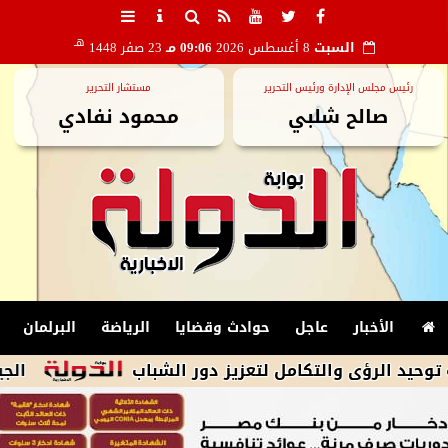
هـ
السبت
8 أغسطس 2026
09:06 مـ
23 صفر 1448
رئيس مجلس الإدارة ورئيس التحرير
مستشار التحرير
صالح شلبي
محمود نفادي
الأخبار
عاجل
حوادث وقضايا
الرياضة
البرلمان
ى والتكامل لتعزيز دور الشباب
الجيش الإيرانى