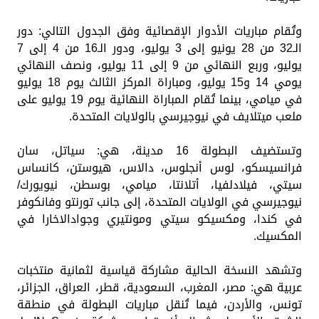
وتُقام مباريات الأدوار الإقصائية وفق الجدول التالي: دور
الـ32 من 28 يونيو إلى 3 يوليو، ودور الـ16 من 4 إلى 7
يوليو، وربع النهائي من 9 إلى 11 يوليو، ونصف النهائي
يومي 14 و15 يوليو، ومباراة المركز الثالث يوم 18 يوليو
في ميامي، بينما تُقام المباراة النهائية يوم 19 يوليو على
ملعب ميتلايف في نيوجيرسي بالولايات المتحدة.
وتستضيف البطولة 16 مدينة، هي: سياتل، سان
فرانسيسكو، لوس أنجلوس، دالاس، هيوستن، كانساس
سيتي، فيلادلفيا، أتلانتا، ميامي، بوسطن، نيويورك/
نيوجيرسي في الولايات المتحدة، إلى جانب تورنتو وفانكوفر
في كندا، ومكسيكو سيتي ومونتيري وجوادالاخارا في
المكسيك.
وتشهد النسخة الحالية مشاركة قياسية لثمانية منتخبات
عربية هي: مصر، المغرب، السعودية، قطر، العراق، الجزائر،
تونس، والأردن، فيما تُنقل مباريات البطولة في منطقة