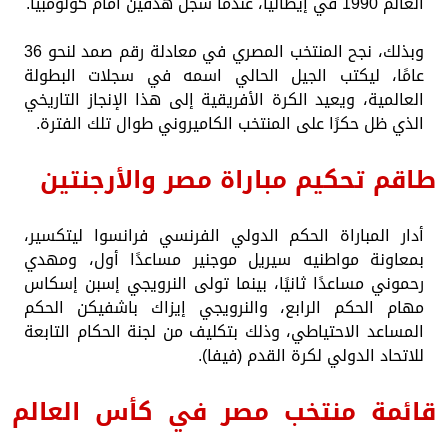
العالم 1990 في إيطاليا، عندما سجل هدفين أمام كولومبيا.
وبذلك، نجح المنتخب المصري في معادلة رقم صمد لنحو 36
عامًا، ليكتب الجيل الحالي اسمه في سجلات البطولة
العالمية، ويعيد الكرة الأفريقية إلى هذا الإنجاز التاريخي
الذي ظل حكرًا على المنتخب الكاميروني طوال تلك الفترة.
طاقم تحكيم مباراة مصر والأرجنتين
أدار المباراة الحكم الدولي الفرنسي فرانسوا ليتكسير،
بمعاونة مواطنيه سيريل موجنير مساعدًا أول، ومهدي
رحموني مساعدًا ثانيًا، بينما تولى النرويجي إسبن إسكاس
مهام الحكم الرابع، والنرويجي إيزاك باشفيكن الحكم
المساعد الاحتياطي، وذلك بتكليف من لجنة الحكام التابعة
للاتحاد الدولي لكرة القدم (فيفا).
قائمة منتخب مصر في كأس العالم