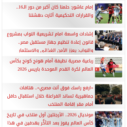
إمام عاشور: حلمنا كان أكبر من دور الـ16..
والقرارات التحكيمية أثارت دهشتنا
إشادات واسعة امام تشريعية النواب بمشروع
قانون إعادة تنظيم جهاز مستقبل مصر..
والنواب: يعزز الأمن الغذائي والاستثمار
والتنمية المستدامة
رباعية مصرية نظيفة أمام هونج كونج بكأس
العالم لكرة القدم الموحدة باريس 2026
«ارفع راسك فوق أنت مصري».. هتافات
جماهيرية تساند الفراعنة خلال استقبال حافل
أمام مقر إقامة المنتخب
مونديال 2026.. الأرجنتين أول منتخب في تاريخ
كأس العالم يفوز بعد التأخُّر بهدفين في هذا