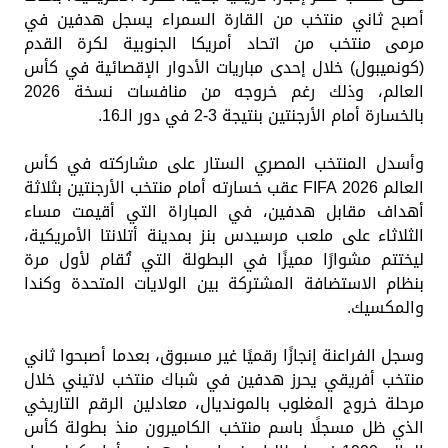
أصبح ثاني منتخب من القارة السمراء يسجل هدفين في
مرمى منتخب من اتحاد أمريكا الجنوبية لكرة القدم
(كونميبول) خلال إحدى مباريات الأدوار الإقصائية في كأس
العالم، وذلك رغم خروجه من منافسات نسخة 2026
بالخسارة أمام الأرجنتين بنتيجة 3-2 في دور الـ16.
وأسدل المنتخب المصري الستار على مشاركته في كأس
العالم FIFA 2026 عقب خسارته أمام منتخب الأرجنتين بثلاثة
أهداف مقابل هدفين، في المباراة التي أقيمت مساء
الثلاثاء على ملعب مرسيدس بنز بمدينة أتلانتا الأمريكية،
ليختتم مشوارًا مميزًا في البطولة التي تُقام لأول مرة
بنظام الاستضافة المشتركة بين الولايات المتحدة وكندا
والمكسيك.
وسجل الفراعنة إنجازًا رقميًا غير مسبوق، بعدما أصبحوا ثاني
منتخب أفريقي يحرز هدفين في شباك منتخب لاتيني خلال
مرحلة خروج المغلوب بالمونديال، معادلين الرقم التاريخي
الذي ظل مسجلًا باسم منتخب الكاميرون منذ بطولة كأس