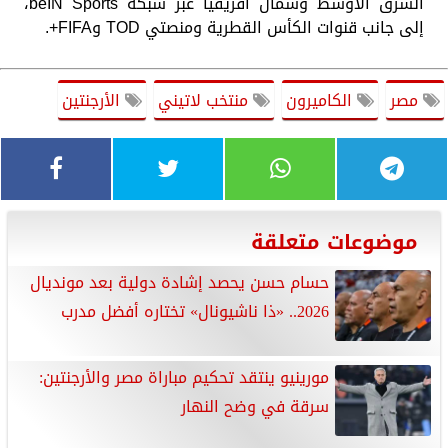
الشرق الأوسط وشمال أفريقيا عبر شبكة beIN Sports،
إلى جانب قنوات الكأس القطرية ومنصتي TOD وFIFA+.
مصر
الكاميرون
منتخب لاتيني
الأرجنتين
موضوعات متعلقة
حسام حسن يحصد إشادة دولية بعد مونديال
2026.. «ذا ناشيونال» تختاره أفضل مدرب
مورينيو ينتقد تحكيم مباراة مصر والأرجنتين:
سرقة في وضح النهار