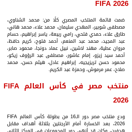
FIFA 2026
ضمت قائمة المنتخب المصري كلًا من: محمد الشناوي،
مصطفى شوبير، المهدي سليمان، محمد علاء، محمد هاني،
طارق علاء، حمدي فتحي، رامي ربيعة، ياسر إبراهيم، حسام
عبد المجيد، محمد عبد المنعم، أحمد فتوح، كريم حافظ،
مروان عطية، مهند لاشين، نبيل عماد دونجا، محمود صابر،
أحمد سيد زيزو، إمام عاشور، مصطفى عبد الرؤوف زيكو،
محمود حسن تريزيجيه، إبراهيم عادل، هيثم حسن، محمد
صلاح، عمر مرموش، وحمزة عبد الكريم.
منتخب مصر في كأس العالم FIFA
2026
ودع منتخب مصر دور الـ16 من بطولة كأس العالم FIFA
2026، بعد الخسارة أمام الأرجنتين بثلاثة أهداف مقابل
هدفين، وكان قد أنهى دور المجموعات في المركز الثاني