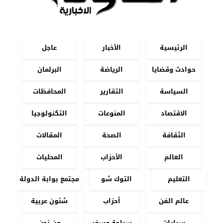
الرئيسية
الأخبار
عاجل
حوادث وقضايا
الرياضة
البرلمان
السياسة
التقارير
المحافظات
الاقتصاد
المنوعات
التكنولوجيا
الثقافة
الصحة
المقالات
العالم
الأحزاب
المحليات
التعليم
التوك شو
مجتمع بوابة الدولة
عالم الفن
أحزاب
شئون عربية
سيارات
سياحة وسفر
من نحن