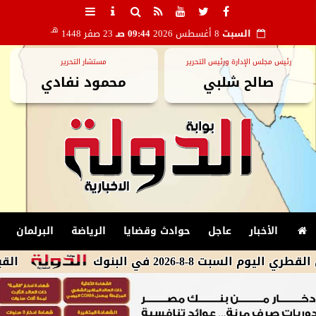
هـ
السبت
8 أغسطس 2026
09:44 صـ
23 صفر 1448
رئيس مجلس الإدارة ورئيس التحرير
مستشار التحرير
صالح شلبي
محمود نفادي
الأخبار
عاجل
حوادث وقضايا
الرياضة
البرلمان
-2026 في البنوك
القبض على مد