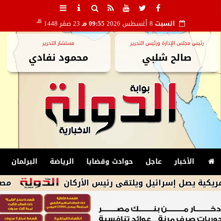
هـ
السبت
8 أغسطس 2026
09:55 مـ
23 صفر 1448
رئيس مجلس الإدارة ورئيس التحرير
مستشار التحرير
صالح شلبي
محمود نفادي
الأخبار
عاجل
حوادث وقضايا
الرياضة
البرلمان
ئيل ويلتقى رئيس الأركان
مصر تتقدم بطلب لاستضافة أمم إفريقيا تح