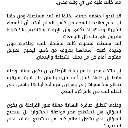
مما كانت عليه في أي وقت مضى.
قد تبدو المهمة صعبة، لكنها لم تعد مستحيلة ومن حقنا
ان نحلم فهذه النسخة من كأس العالم أثبتت أن الأسماء
الكبيرة وحدها لا تكفي وأن الإرادة والتنظيم والانضباط
قادرون على قلب كل التوقعات
لقد سقطت منتخبات كانت مرشحة للقب وظهرت قوى
جديدة كتبت أسماءها بحروف من ذهب ليصبح الطريق
مفتوحا أمام كل من يملك الشجاعة والإيمان.
إن منتخب مصر إذا عبر بوابة الأرجنتين لن يكون ممثلا لوطنه
فقط بل حاملا لآمال أمة عربية ولسان حال قارة إفريقية
تتطلع منذ سنوات إلى يوم ترى فيه أحد أبنائها ينافس على
أعظم لقب في عالم كرة القدم.
وعندما تنطلق صافرة النهاية معلنة عبور الفراعنة لن يكون
السؤال: هل تستطيع مصر مواصلة المشوار؟ بل سيصبح
السؤال الذي يشغل العالم كله: من يستطيع إيقاف الحلم
المصري؟