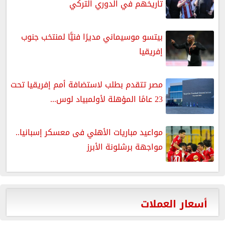
تاريخهم في الدوري التركي
بيتسو موسيماني مديرًا فنيًّا لمنتخب جنوب
إفريقيا
مصر تتقدم بطلب لاستضافة أمم إفريقيا تحت
23 عامًا المؤهلة لأولمبياد لوس...
مواعيد مباريات الأهلي فى معسكر إسبانيا..
مواجهة برشلونة الأبرز
أسعار العملات