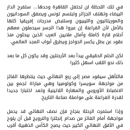
في تلك اللحظة لن تحتفل القاهرة وحدها… ستفرح الدار
البيضاء وتهتف الجزائر وتبتسم تونس ويصفق السودانيون
والموريتانيون والليبيون وستنبض مدرجات إفريقيا كلها
بالأمل لأن الفراعنة إن عبروا هذا الجسر سيحملون معهم
أحلام قارة كاملة وآمال ملايين العرب الذين يبحثون منذ
عقود عن بطل يكسر الحواجز ويطرق أبواب المجد العالمي.
لكن الحلم الحقيقي يبدأ بعد الأرجنتين وقد يكون كل ما بعد
ذلك نحو اللقب اسهل كثيرا
فالتأهل سيقود مصر إلى ربع النهائي حيث ينتظرها الفائز
من مواجهة سويسرا وكولومبيا وهي مباراة تجمع بين
الانضباط الأوروبي والمهارة اللاتينية وتعد اختبارا جديدا
لقدرة الفراعنة على مواصلة صناعة التاريخ.
وإذا استمرت الرحلة بنجاح فإن نصف النهائي قد يحمل
مواجهة أمام الفائز من صدام إنجلترا والنرويج قبل أن يلوح
في الأفق النهائي الكبير حيث يصبح الكأس الذهبية أقرب