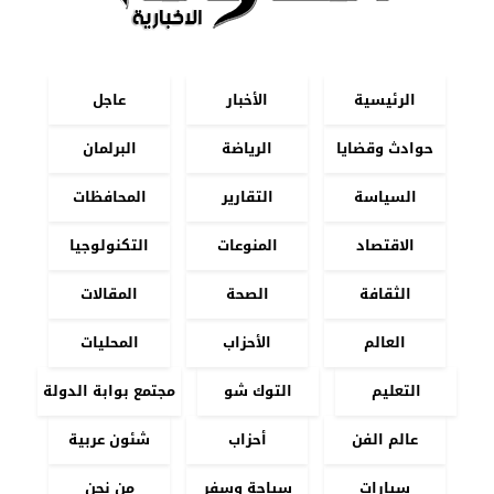
الرئيسية
الأخبار
عاجل
حوادث وقضايا
الرياضة
البرلمان
السياسة
التقارير
المحافظات
الاقتصاد
المنوعات
التكنولوجيا
الثقافة
الصحة
المقالات
العالم
الأحزاب
المحليات
التعليم
التوك شو
مجتمع بوابة الدولة
عالم الفن
أحزاب
شئون عربية
سيارات
سياحة وسفر
من نحن