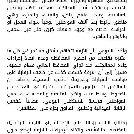
بمحافظتي القاهرة والجيزة، ومنها ميدان المؤسسة بشبرا
الخيمة، وموقف شبرا المظلات، ومدينة بنها، وميدان
العباسية، وعبد المنعم رياض، والعتبة، والجيزة، وهي
مناطق يرتبط بها آلاف المواطنين يومياً سواء للعمل أو
الدراسة، خاصة مع وجود جامعات كبرى مثل عين شمس
والأزهر والقاهرة.
وأكد "البيومي" أن الأزمة تتفاقم بشكل مستمر في ظل ما
اعتبره تقاعساً من أجهزة المحافظة وعدم اتخاذ إجراءات
جادة لمعالجتها منذ تولي المحافظ الحالي مهام منصبه،
مشيراً إلى أن الأزمة كشفت كذلك عن ضعف الرقابة على
مواقف السيارات وتعريفة الركوب الرسمية. وأضاف أن
السائقين لا يلتزمون بالتعريفة المقررة في العديد من
الخطوط، وسط غياب واضح للمتابعة والمحاسبة، ما جعل
المواطنين فريسة للاستغلال اليومي، مطالباً بتفعيل
الرقابة الميدانية وتطبيق القانون بحزم على المخالفين.
وطالب النائب بإحالة طلب الإحاطة إلى اللجنة البرلمانية
المختصة لمناقشته، واتخاذ الإجراءات اللازمة لوضع حلول