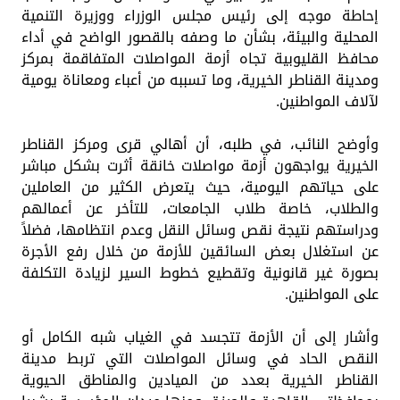
إحاطة موجه إلى رئيس مجلس الوزراء ووزيرة التنمية
المحلية والبيئة، بشأن ما وصفه بالقصور الواضح في أداء
محافظ القليوبية تجاه أزمة المواصلات المتفاقمة بمركز
ومدينة القناطر الخيرية، وما تسببه من أعباء ومعاناة يومية
لآلاف المواطنين.
وأوضح النائب، في طلبه، أن أهالي قرى ومركز القناطر
الخيرية يواجهون أزمة مواصلات خانقة أثرت بشكل مباشر
على حياتهم اليومية، حيث يتعرض الكثير من العاملين
والطلاب، خاصة طلاب الجامعات، للتأخر عن أعمالهم
ودراستهم نتيجة نقص وسائل النقل وعدم انتظامها، فضلاً
عن استغلال بعض السائقين للأزمة من خلال رفع الأجرة
بصورة غير قانونية وتقطيع خطوط السير لزيادة التكلفة
على المواطنين.
وأشار إلى أن الأزمة تتجسد في الغياب شبه الكامل أو
النقص الحاد في وسائل المواصلات التي تربط مدينة
القناطر الخيرية بعدد من الميادين والمناطق الحيوية