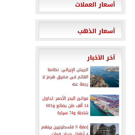
أسعار العملات
أسعار الذهب
آخر الأخبار
الجيش الإيرانى: نظامنا
القائم فى مضيق هرمز لا
رجعة عنه
موانئ البحر الأحمر: تداول
14 ألف طن بضائع و681
شاحنة و74 سيارة
إصابة 9 فلسطينيين بينهم
4 أطفال بنيران قوات