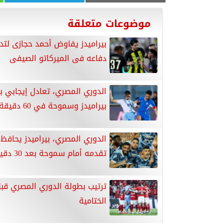
موضوعات متعلقة
بيراميدز يفاوض أحمد حجازى لتد
دفاعه فى الميركاتو الصيفى
الدوري المصري، تعادل إيجابي ب
بيراميدز وسموحة في 60 دقيقة
الدوري المصري، بيراميدز يحافظ
تقدمه أمام سموحة بعد 30 دقيقة
ترتيب بطولة الدوري المصري قبل
الختامية