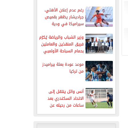
رغم عدم إعلان الأهلي،
جراديشار يظهر بقميص
سيراميكا في ودية
بروكسي
وزير الشباب والرياضة يُكرّم
فريق المنقذين والعاملين
بحمام السباحة الأولمبي
بمركز التنمية...
موعد عودة بعثة بيراميدز
من تركيا
أنس وائل ينتقل إلى
الاتحاد السكندري بعد
ساعات من رحيله عن
الزمالك