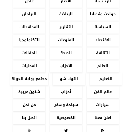
الرئيسية
الأخبار
عاجل
حوادث وقضايا
الرياضة
البرلمان
السياسة
التقارير
المحافظات
الاقتصاد
المنوعات
التكنولوجيا
الثقافة
الصحة
المقالات
العالم
الأحزاب
المحليات
التعليم
التوك شو
مجتمع بوابة الدولة
عالم الفن
أحزاب
شئون عربية
سيارات
سياحة وسفر
من نحن
اعلن معنا
الخصوصية
اتصل بنا


