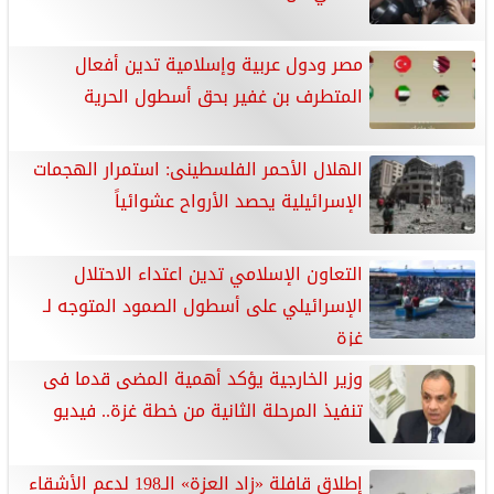
مصر ودول عربية وإسلامية تدين أفعال
المتطرف بن غفير بحق أسطول الحرية
الهلال الأحمر الفلسطينى: استمرار الهجمات
الإسرائيلية يحصد الأرواح عشوائياً
التعاون الإسلامي تدين اعتداء الاحتلال
الإسرائيلي على أسطول الصمود المتوجه لـ
غزة
وزير الخارجية يؤكد أهمية المضى قدما فى
تنفيذ المرحلة الثانية من خطة غزة.. فيديو
إطلاق قافلة «زاد العزة» الـ198 لدعم الأشقاء