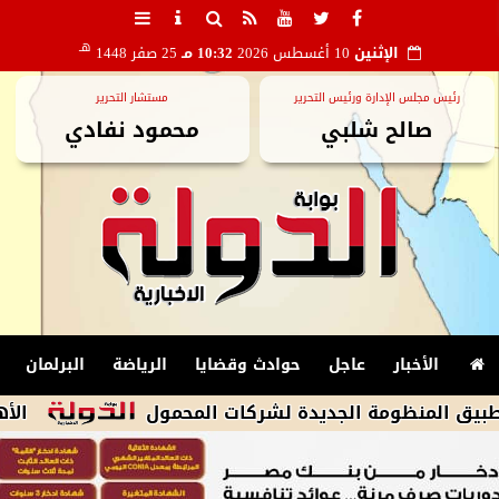
هـ
الإثنين
10 أغسطس 2026
10:32 مـ
25 صفر 1448
رئيس مجلس الإدارة ورئيس التحرير
مستشار التحرير
صالح شلبي
محمود نفادي
الأخبار
عاجل
حوادث وقضايا
الرياضة
البرلمان
ومة الجديدة لشركات المحمول
الأهلي.. عندما