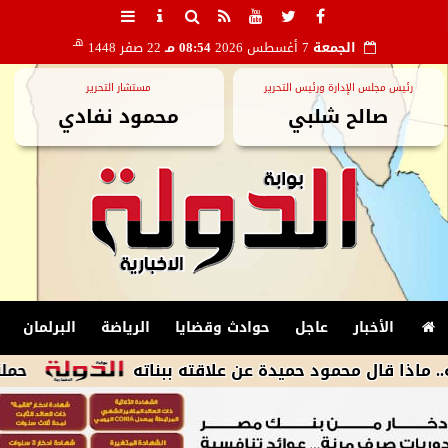
هـ
الجمعة
7 أغسطس 2026
08:54 مـ
22 صفر 1448
رئيس مجلس الإدارة ورئيس التحرير
مستشار التحرير
صالح شلبي
محمود نفادي
الأخبار
عاجل
حوادث وقضايا
الرياضة
البرلمان
ل محمود حميدة عن علاقته ببناته
حملة مكبرة لم