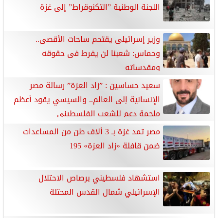
اللجنة الوطنية ”التكنوقراط” إلى غزة
وزير إسرائيلى يقتحم ساحات الأقصى..
وحماس: شعبنا لن يفرط فى حقوقه
ومقدساته
سعيد حساسين : ”زاد العزة” رسالة مصر
الإنسانية إلى العالم.. والسيسي يقود أعظم
ملحمة دعم للشعب الفلسطيني
مصر تمد غزة بـ 3 ألاف طن من المساعدات
ضمن قافلة «زاد العزة» 195
استشهاد فلسطيني برصاص الاحتلال
الإسرائيلي شمال القدس المحتلة