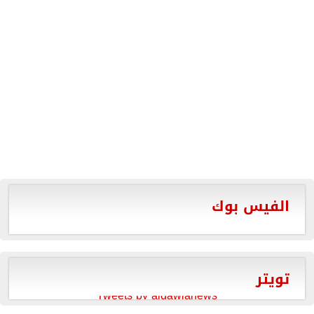
الفيس بوك
تويتر
Tweets by aldawlanews