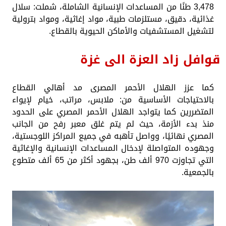
3,478 طنًا من المساعدات الإنسانية الشاملة، شملت: سلال
غذائية، دقيق، مستلزمات طبية، مواد إغاثية، ومواد بترولية
لتشغيل المستشفيات والأماكن الحيوية بالقطاع.
قوافل زاد العزة الى غزة
كما عزز الهلال الأحمر المصرى مد أهالي القطاع
بالاحتياجات الأساسية من: ملابس، مراتب، خيام لإيواء
المتضررين كما يتواجد الهلال الأحمر المصري على الحدود
منذ بدء الأزمة، حيث لم يتم غلق معبر رفح من الجانب
المصري نهائيًا، وواصل تأهبه في جميع المراكز اللوجستية،
وجهوده المتواصلة لإدخال المساعدات الإنسانية والإغاثية
التي تجاوزت 970 ألف طن، بجهود أكثر من 65 ألف متطوع
بالجمعية.