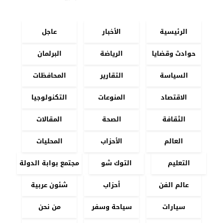
الرئيسية
الأخبار
عاجل
حوادث وقضايا
الرياضة
البرلمان
السياسة
التقارير
المحافظات
الاقتصاد
المنوعات
التكنولوجيا
الثقافة
الصحة
المقالات
العالم
الأحزاب
المحليات
التعليم
التوك شو
مجتمع بوابة الدولة
عالم الفن
أحزاب
شئون عربية
سيارات
سياحة وسفر
من نحن