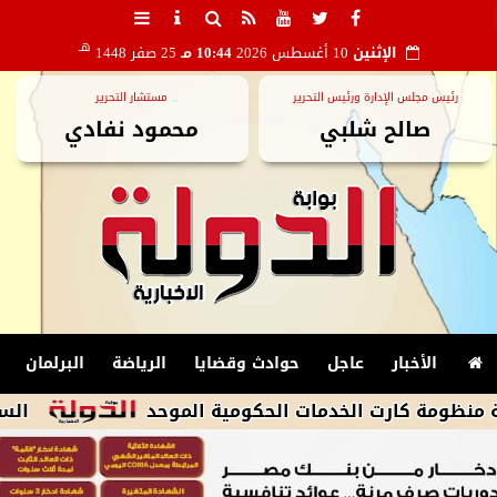
هـ
الإثنين
10 أغسطس 2026
10:44 مـ
25 صفر 1448
رئيس مجلس الإدارة ورئيس التحرير
مستشار التحرير
صالح شلبي
محمود نفادي
الأخبار
عاجل
حوادث وقضايا
الرياضة
البرلمان
كارت الخدمات الحكومية الموحد
السجن 5 سنوات للمتهمة بقتل عريسها بسبب تحضير الطعام فى المرج