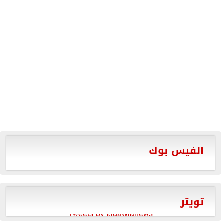
الفيس بوك
تويتر
Tweets by aldawlanews