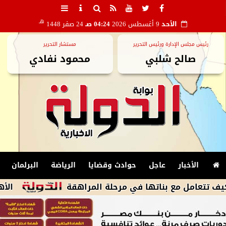
هـ
الأحد
9 أغسطس 2026
04:24 صـ
24 صفر 1448
رئيس مجلس الإدارة ورئيس التحرير
مستشار التحرير
صالح شلبي
محمود نفادي
الأخبار
عاجل
حوادث وقضايا
الرياضة
البرلمان
 مع بناتها في مرحلة المراهقة
الأهلى يكثف 