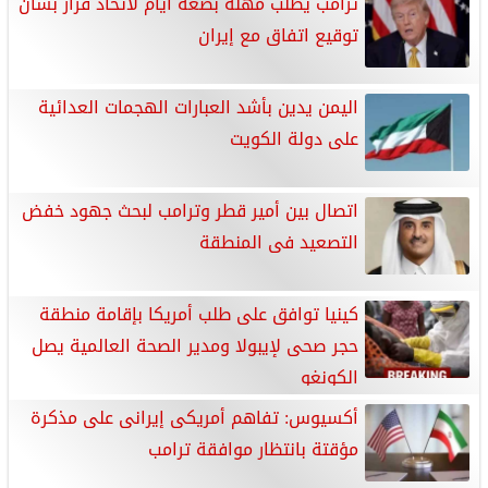
ترامب يطلب مهلة بضعة أيام لاتخاذ قرار بشأن
توقيع اتفاق مع إيران
اليمن يدين بأشد العبارات الهجمات العدائية
على دولة الكويت
اتصال بين أمير قطر وترامب لبحث جهود خفض
التصعيد فى المنطقة
كينيا توافق على طلب أمريكا بإقامة منطقة
حجر صحى لإيبولا ومدير الصحة العالمية يصل
الكونغو
أكسيوس: تفاهم أمريكى إيرانى على مذكرة
مؤقتة بانتظار موافقة ترامب