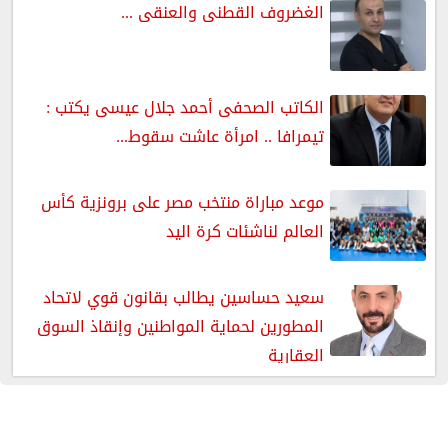
الغضروف القطنى والعنقى ...
الكاتب الصحفى أحمد جلال عيسى يكتب :
تيمرافا .. امرأة عاشت سقوط...
موعد مباراة منتخب مصر على برونزية كأس
العالم لناشئات كرة اليد
سعيد حساسين يطالب بقانون قوي لاتحاد
المطورين لحماية المواطنين وإنقاذ السوق
العقارية