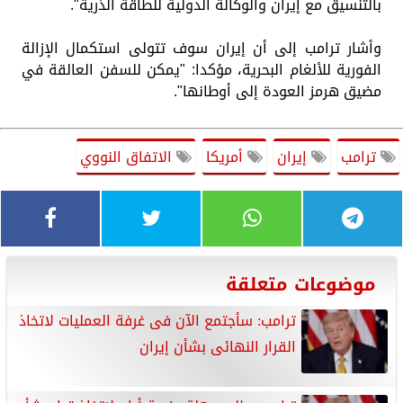
بالتنسيق مع إيران والوكالة الدولية للطاقة الذرية".
وأشار ترامب إلى أن إيران سوف تتولى استكمال الإزالة
الفورية للألغام البحرية، مؤكدا: "يمكن للسفن العالقة في
مضيق هرمز العودة إلى أوطانها".
ترامب
إيران
أمريكا
الاتفاق النووي
موضوعات متعلقة
ترامب: سأجتمع الآن فى غرفة العمليات لاتخاذ
القرار النهائى بشأن إيران