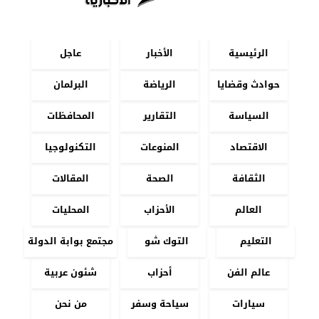
الرئيسية
الأخبار
عاجل
حوادث وقضايا
الرياضة
البرلمان
السياسة
التقارير
المحافظات
الاقتصاد
المنوعات
التكنولوجيا
الثقافة
الصحة
المقالات
العالم
الأحزاب
المحليات
التعليم
التوك شو
مجتمع بوابة الدولة
عالم الفن
أحزاب
شئون عربية
سيارات
سياحة وسفر
من نحن