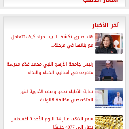
آخر الأخبار
هند صبرى تكشف لـ بيت مراد كيف تتعامل
مع بناتها في مرحلة...
رئيس جامعة الأزهر: النبي محمد قدّم مدرسة
متفردة في أساليب الدعاء والنداء
نقابة الأطباء تحذر: وصف الأدوية لغير
المتخصصين مخالفة قانونية
سعر الذهب عيار 14 اليوم الأحد 9 أغسطس
يصل إلى 4077 جنيهًا