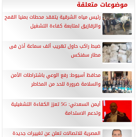
موضوعات متعلقة
رئيس مياه الشرقية يتفقد محطات بمنيا القمح
والزقازيق لمتابعة كفاءة التشغيل
ضبط راكب حاول تهريب ألف سماعة أذن فى
مطار سفنكس
محافظ أسيوط: رفع الوعي باشتراطات الأمن
والسلامة ضرورة للحد من المخاطر
أيمن السعدني: 5G تعزز الكفاءة التشغيلية
وتدعم الاستدامة
المصرية للاتصالات تعلن عن تغييرات جديدة