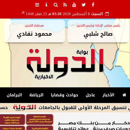
هـ
السبت
8 أغسطس 2026
03:30 مـ
23 صفر 1448
رئيس مجلس الإدارة ورئيس التحرير
مستشار التحرير
صالح شلبي
محمود نفادي
الأخبار
عاجل
حوادث وقضايا
الرياضة
البرلمان
حسام المندوه