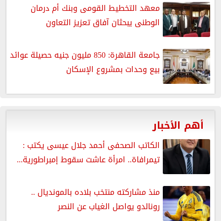
معهد التخطيط القومى وبنك أم درمان
الوطنى يبحثان آفاق تعزيز التعاون
جامعة القاهرة: 850 مليون جنيه حصيلة عوائد
بيع وحدات بمشروع الإسكان
أهم الأخبار
الكاتب الصحفى أحمد جلال عيسى يكتب :
تيمرافاة.. امرأة عاشت سقوط إمبراطورية...
منذ مشاركته منتخب بلاده بالمونديال ..
رونالدو يواصل الغياب عن النصر