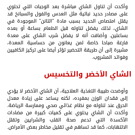
وأكدت أن تناول الشاي مباشرة بعد الوجبات التي تحتوي
على مصادر حديد نباتية مثل العدس والفول والسبانخ قد
يقلل امتصاص الحديد بسبب مادة "التانن" الموجودة في
الشاي، لذلك يفضل تناوله قبل الطعام بساعة أو بعده
بساعتين. وأضافت أنه لا يفضل شرب الشاي على معدة
فارغة صباحا خاصة لمن يعانون من حساسية المعدة،
مشيرة إلى أن طريقة التحضير تؤثر أيضا على تركيز الكافيين
وفوائد المشروب.
الشاي الأخضر والتخسيس
وأوضحت طبيبة التغذية العلاجية، أن الشاي الأخضر لا يؤدي
إلى فقدان الوزن بمفرده، لكنه يساعد على زيادة معدل
الحرق عند تناوله مع نظام غذائي صحي وممارسة الرياضة.
وأكدت أن الشاي يحتوي على كميات كبيرة من مضادات
الأكسدة التي تدعم صحة القلب والشرايين وتقلل
الالتهابات، كما قد تساهم في تقليل مخاطر بعض الأمراض.