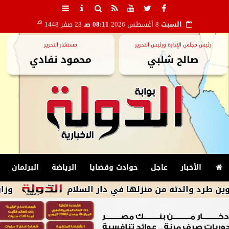
هـ
السبت
8 أغسطس 2026
08:11 صـ
23 صفر 1448
رئيس مجلس الإدارة ورئيس التحرير
مستشار التحرير
صالح شلبي
محمود نفادي
الأخبار
عاجل
حوادث وقضايا
الرياضة
البرلمان
دته من منزلها في دار السلام
وزارة البترول 