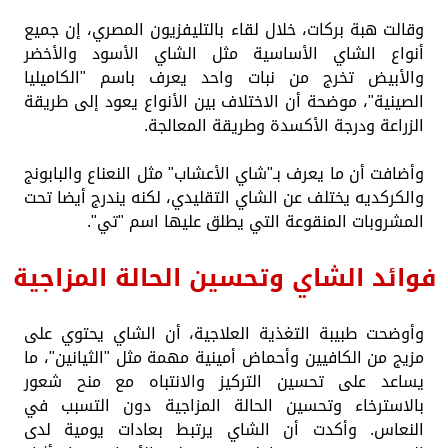
وقالت هبة بركات، خلال لقاء بالتليفزيون المصري، إن جميع
أنواع الشاي الأساسية مثل الشاي الأسود والأخضر
والأبيض تخرج من نبات واحد يعرف باسم "الكاميليا
الصينية"، موضحة أن الاختلاف بين الأنواع يعود إلى طريقة
الزراعة ودرجة الأكسدة وطريقة المعالجة.
وأضافت أن ما يعرف بـ"شاي الأعشاب" مثل النعناع والبابونج
والكركديه يختلف عن الشاي التقليدي، لكنه يندرج أيضا تحت
المشروبات المنقوعة التي يطلق عليها اسم "تي".
فوائد الشاي وتحسين الحالة المزاجية
وأوضحت طبيبة التغذية العلاجية، أن الشاي يحتوي على
مزيج من الكافيين وأحماض أمينية مهمة مثل "الثيانين"، ما
يساعد على تحسين التركيز والانتباه مع منح شعور
بالاسترخاء وتحسين الحالة المزاجية دون التسبب في
النعاس. وأكدت أن الشاي يرتبط بعادات يومية لدى