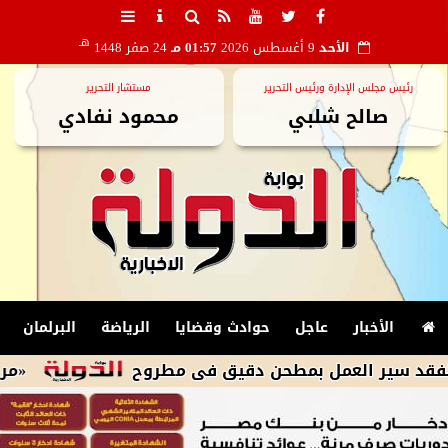
هـ
الأحد
9 أغسطس 2026
01:57 مـ
24 صفر 1448
رئيس مجلس الإدارة ورئيس التحرير
مستشار التحرير
صالح شلبي
محمود نفادي
الأخبار
عاجل
حوادث وقضايا
الرياضة
البرلمان
 العمل بمطحن دقيق فى مطروح
«مركز المعلوم