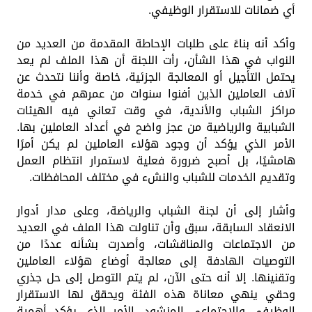
أي ضمانات للاستقرار الوظيفي.
وأكد أنه بناءً على طلبات الإحاطة المقدمة من العديد من
النواب في هذا الشأن، رأت اللجنة أن هذا الملف لم يعد
يحتمل التأجيل أو المعالجة الجزئية، خاصة وأننا نتحدث عن
آلاف العاملين الذين أفنوا سنوات من عمرهم في خدمة
مراكز الشباب والأندية، في وقت تعاني فيه الهيئات
الشبابية والرياضية من عجز واضح في أعداد العاملين بها.
الأمر الذي يؤكد أن وجود هؤلاء العاملين لم يكن أمرًا
هامشيًا، بل أصبح ضرورة فعلية لاستمرار انتظام العمل
وتقديم الخدمات للشباب والنشء في مختلف المحافظات.
وأشار إلى أن لجنة الشباب والرياضة، وعلى مدار أدوار
الانعقاد السابقة، سبق وأن تناولت هذا الملف في العديد
من الاجتماعات والمناقشات، وأصدرت بشأنه عددًا من
التوصيات الهادفة إلى معالجة أوضاع هؤلاء العاملين
وتقنينها. إلا أنه حتى الآن، لم يتم التوصل إلى حل جذري
وحقي ينهي معاناة هذه الفئة ويحقق لها الاستقرار
الوظيفي والاجتماعي المنشود، الأمر الذي يؤكد أهمية