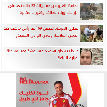
محافظ الغربية يوجه بإزالة 33 حالة تعد على
الزراعات وبناء مخالف وتغيرات مكانية
بيطري الغربية: تحصين 69 ألف رأس ماشية ضد
الحمى القلاعية وحمى الوادي المتصدع
ضبط 430 طن أسمده مغشوشة وغير مسجلة
بوزارة الزراعة