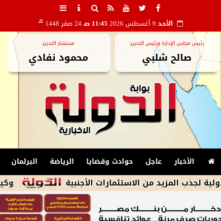
هـ
الأحد
9 أغسطس 2026
11:45 صـ
24 صفر 1448
رئيس مجلس الإدارة ورئيس التحرير
مستشار التحرير
صالح شلبي
محمود نفادي
الأخبار
عاجل
حوادث وقضايا
الرياضة
البرلمان
لمزيد من الاستثمارات الأجنبية
وكيل وزارة ا