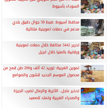
السوداء بأسيوط
محافظ أسيوط: ضبط 58 جوال دقيق بلدي
مدعم في حملات تموينية متتالية
تحرير 3442 مخالفة خلال حملات تموينية
ورقابية بالمنيا خلال ابريل
تموين الغربية: توريد 42 ألف و200 طن قمح من
محصول الموسم الجديد للشون والصوامع
تحذير عاجل.. الأتربة والرمال تضرب الجيزة
والصحراء الغربية وتمتد للصعيد