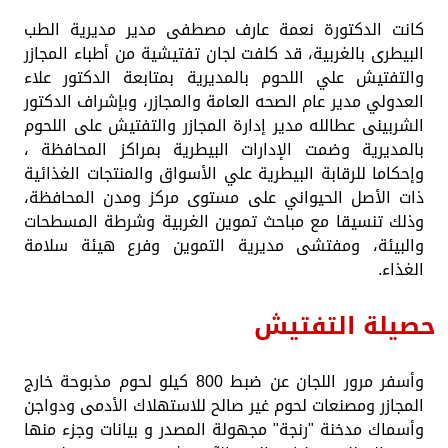
كانت الدكتورة نعمة عارف مصطفى مدير مديرية الطب
البيطرى بالغربية، قد كلفت لجان تفتيشية من أطباء المجازر
والتفتيش علي اللحوم بالمديرية بمتابعة الدكتور علاء
العدولي مدير عام الصحه العامة والمجازر، وبإشراف الدكتور
الشربينى عطالله مدير إدارة المجازر والتفتيش على اللحوم
بالمديرية وضمت الإدارات البيطرية بمراكز المحافظة ،
وإحكاما للرقابة البيطرية علي الأسواق والمنتجات الغذائية
ذات الأصل الحيواني على مستوى مركز ومدن المحافظة،
وذلك تنسيقا مع مباحث تموين الغربية وشرطة المسطحات
والبيئة، ومفتشى مديرية التموين وفرع هيئة سلامة
الغذاء.
حصيلة التفتيش
وأسفر مرور اللجان عن ضبط 800 كيلو لحوم مذبوحة خارج
المجازر ومصنعات لحوم غير صالح للاستهلاك الأدمى ودواجن
وأسماك مدخنة "رنجة" مجهولة المصدر و بيانات وجزء منها