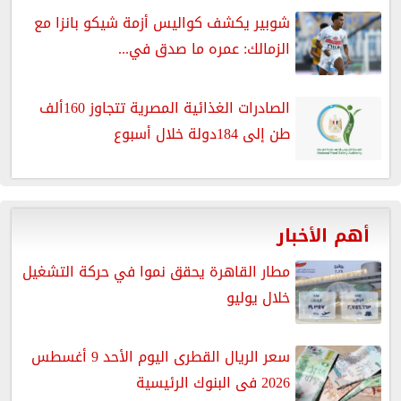
شوبير يكشف كواليس أزمة شيكو بانزا مع
الزمالك: عمره ما صدق في...
الصادرات الغذائية المصرية تتجاوز 160ألف
طن إلى 184دولة خلال أسبوع
أهم الأخبار
مطار القاهرة يحقق نموا في حركة التشغيل
خلال يوليو
سعر الريال القطرى اليوم الأحد 9 أغسطس
2026 فى البنوك الرئيسية