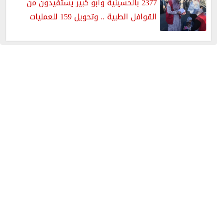
2377 بالحسينية وأبو كبير يستفيدون من
القوافل الطبية .. وتحويل 159 للعمليات