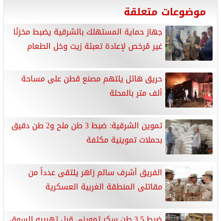
موضوعات متعلقة
جهاز حماية المستهلك بالشرقية يضبط مخزنًا
غير مُرخص لإعادة تعبئة زيت وخل الطعام
حريق هائل يلتهم مصنع قطن على مساحة
ألف متر بالمحلة
تموين الشرقية: ضبط 3 طن ملح و2 طن دقيق
بحملات تموينية مكثفة
الفريق أشرف سالم زاهر يلتقى عدداً من
مقاتلى المنطقة الغربية العسكرية
ضبط 3.5 طن سكر تمويني قبل تهريبه للسوق