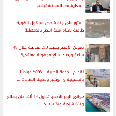
المعايشة» بالمستشفيات..
العثور على جثة شخص مجهول الهوية
طافية بمياه منية النصر بالدقهلية
تموين الأقصر يضبط 213 مخالفة خلال 48
ساعة ويصادر سلع مجهولة ومنتهية...
تقديم الخدمة الطبية لـ ٣٥٩٧ مواطنًا
بالحسينية و ابوكبير ومدينة القنايات ...
موانئ البحر الأحمر: تداول 14 ألف طن بضائع
و681 شاحنة و74 سيارة