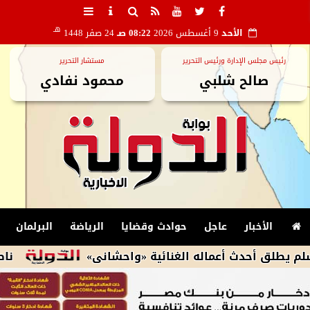
هـ
الأحد
9 أغسطس 2026
08:22 صـ
24 صفر 1448
رئيس مجلس الإدارة ورئيس التحرير
مستشار التحرير
صالح شلبي
محمود نفادي
الأخبار
عاجل
حوادث وقضايا
الرياضة
البرلمان
دث أعماله الغنائية «واحشانى»
ناصر ماهر يعانى 