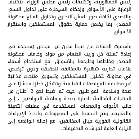
رئيس الجمهورية، وتكليفات رئيس مجلس الوزراء، بتكثيف
الرقابة على الأسواق وإحكام السيطرة على تداول السلع،
والتصدي لكافة صور الغش التجاري وتداول السلع مجهولة
المصدر، بما يضمن حماية حقوق المستهلكين واستقرار
الأسواق.
وأسفرت الحملات عن ضبط مخزن غير مرخص يُستخدم في
إعادة تعبئة خل وزيت الطعام من مواد وخامات مجهولة
المصدر وخلطها وطرحها بالأسواق، مع استخدام أسماء
علامات تجارية شهيرة بالمخالفة للحقيقة ودون ترخيص،
في محاولة لتضليل المستهلكين وتسويق منتجات غذائية
غير مطابقة للمواصفات القياسية وتشكل خطرًا مباشرًا على
صحة وسلامة المواطنين، حيث تم ضبط نحو 3 أطنان من
المنتجات المُخالفة الضارة بصحة وسلامة المواطنين ، إلى
جانب الأدوات والمعدات المستخدمة في عمليات التعبئة
والتغليف، وتم التحفظ على المضبوطات واتخاذ الإجراءات
القانونية الفورية حيال المخالفين، مع إحالة الواقعة إلى
النيابة العامة لمباشرة التحقيقات.