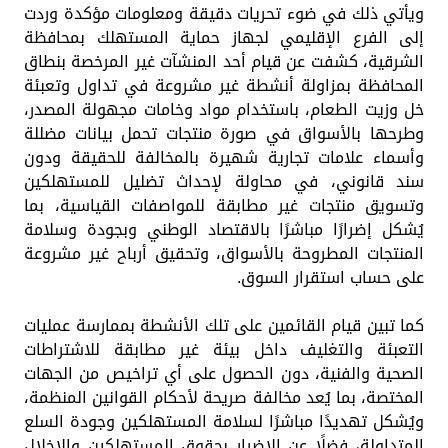
ويأتي ذلك في ضوء تحريات دقيقة ومعلومات مؤكدة وردت
إلى الفرع الإقليمي لجهاز حماية المستهلك بمحافظة
الشرقية، كشفت عن قيام أحد المنشآت غير المرخصة بنطاق
المحافظة بمزاولة أنشطة غير مشروعة في تداول وتعبئة
خل وزيت الطعام، باستخدام مواد وخامات مجهولة المصدر،
وطرحها بالأسواق في صورة منتجات تحمل بيانات مضللة
وأسماء علامات تجارية شهيرة بالمخالفة للحقيقة ودون
سند قانوني، في محاولة لإحداث تضليل للمستهلكين
وتسويق منتجات غير مطابقة للمواصفات القياسية، بما
يُشكل إضرارًا مباشرًا بالاقتصاد الوطني وبجودة وسلامة
المنتجات المطروحة بالأسواق، وتحقيق أرباح غير مشروعة
على حساب استقرار السوق.
كما تبين قيام القائمين على تلك الأنشطة بممارسة عمليات
التعبئة والتغليف داخل بيئة غير مطابقة للاشتراطات
الصحية والفنية، دون الحصول على أي تراخيص من الجهات
المختصة، بما يُعد مخالفة صريحة لأحكام القوانين المنظمة،
ويُشكل تهديدًا مباشرًا لسلامة المستهلكين وجودة السلع
المتداولة، فضلًا عن الإضرار بحقوق المستهلكين والإخلال