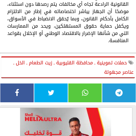
القانونية الرادعة تجاه أي مخالفات يتم رصدها دون استثناء،
موضحًا أن الجهاز يباشر اختصاصاته في إطار من الالتزام
الكامل بأحكام القانون، وبما يٌحقق الانضباط في الأسواق،
ويكفل حماية حقوق المستهلكين، ويحد من الممارسات
التي من شأنها الإضرار بالاقتصاد الوطني أو الإخلال بقواعد
المنافسة.
حملات تموينية ـ محافظة القليوبية ـ زيت الطعام ـ الخل ـ
عناصر مجهولة