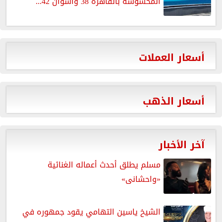
المحسوسة بالقاهرة 38 وأسوان 42...
أسعار العملات
أسعار الذهب
آخر الأخبار
مسلم يطلق أحدث أعماله الغنائية
«واحشانى»
الشيخ ياسين التهامي يقود جمهوره في