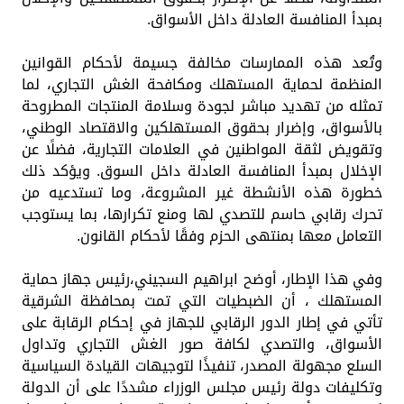
بمبدأ المنافسة العادلة داخل الأسواق.
وتُعد هذه الممارسات مخالفة جسيمة لأحكام القوانين
المنظمة لحماية المستهلك ومكافحة الغش التجاري، لما
تمثله من تهديد مباشر لجودة وسلامة المنتجات المطروحة
بالأسواق، وإضرار بحقوق المستهلكين والاقتصاد الوطني،
وتقويض لثقة المواطنين في العلامات التجارية، فضلًا عن
الإخلال بمبدأ المنافسة العادلة داخل السوق. ويؤكد ذلك
خطورة هذه الأنشطة غير المشروعة، وما تستدعيه من
تحرك رقابي حاسم للتصدي لها ومنع تكرارها، بما يستوجب
التعامل معها بمنتهى الحزم وفقًا لأحكام القانون.
وفي هذا الإطار، أوضح ابراهيم السجيني،رئيس جهاز حماية
المستهلك ، أن الضبطيات التي تمت بمحافظة الشرقية
تأتي في إطار الدور الرقابي للجهاز في إحكام الرقابة على
الأسواق، والتصدي لكافة صور الغش التجاري وتداول
السلع مجهولة المصدر، تنفيذًا لتوجيهات القيادة السياسية
وتكليفات دولة رئيس مجلس الوزراء مشددًا على أن الدولة