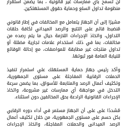
لن تسمح بأي ممارسات غير قانونية ، بما يضمن استقرار
منظومة تداول السلع وحماية حقوق المستهلكين.
مشيرًا إلى أن الجهاز يتعامل مع المخالفات في إطار قانوني
مُنضبط قائم على التتبع والرصد الميداني لكافة حلقات
التداول، واتخاذ الإجراءات اللازمة حيال ما يتم رصده من
مخالفات، بما في ذلك استخدام علامات تجارية مضللة أو
تداول منتجات غير مطابقة للمواصفات، مع إحالة الوقائع
للنيابة العامة فور ثبوتها.
وأكد رئيس جهاز حماية المستهلك علي استمرار تنفيذ
الحملات الرقابية المفاجئة على مستوى الجمهورية،
وتكثيف أعمال الرصد والمتابعة للأسواق، بما يضمن سرعة
التدخل في مواجهة أي ممارسات غير مشروعة، واتخاذ
الإجراءات القانونية الرادعة بحق المخالفين دون استثناء.
مُشددًا على على أن الجهاز مستمر في أداء دوره الرقابي
بكل حسم على مستوى الجمهورية، من خلال تكثيف أعمال
الرصد الميداني والحملات المفاجئة، واتخاذ الإجراءات