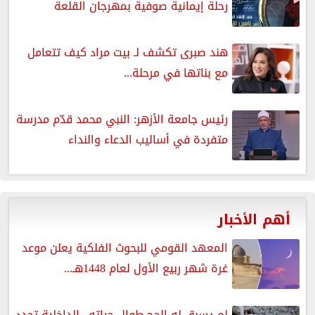
رحلة إيمانية صوفية بمهرجان القلعة
هند صبرى تكشف لـ بيت مراد كيف تتعامل
مع بناتها في مرحلة...
رئيس جامعة الأزهر: النبي محمد قدّم مدرسة
متفردة في أساليب الدعاء والنداء
أهم الأخبار
المعهد القومي للبحوث الفلكية يعلن موعد
غرة شهر ربيع الأول لعام 1448هـ...
لم يسبق له الحج طوال حياته.. الداخلية تحدد