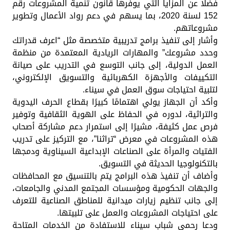
فضلًا عن المزايا التي يوفرها قانون تنمية المشروعات رقم
152 لسنة 2020، بما يسهم في دعم رواد الأعمال وتطوير
مشروعاتهم.
وأشار إلى تنفيذ برامج تدريبية متخصصة مثل “اعرف قدراتك
وحدد مشروعك” والمهارات الريادية المعتمدة من منظمة
العمل الدولية، إلى جانب التوسع في التدريب على صيانة
التكييفات والأجهزة الكهربائية والتسويق الإلكتروني،
لتلبية احتياجات سوق العمل في سيناء.
وأكد أن الجهاز يولي اهتمامًا كبيرًا بقطاع الحرف اليدوية
والتراثية، لدوره في الحفاظ على الهوية الثقافية وتوفير
فرص عمل كثيفة، مشيرًا إلى استمرار دعم مشاركة أصحاب
هذه المشروعات في معرض “تراثنا”، مع التركيز على تدريب
الفتيات والمرأة على الصناعات الإبداعية السيناوية ودمجها
بالتكنولوجيا الحديثة في التسويق.
وأضاف أن تنفيذ هذه البرامج يتم بالتنسيق مع المحافظات
والجهات الحكومية ومؤسسات المجتمع المدني والجامعات،
إلى جانب تنظيم زيارات ميدانية للمناطق الصناعية للتعرف
على احتياجات المشروعات والعمل على تلبيتها.
ودعا رحمي شباب سيناء للاستفادة من الخدمات المتاحة