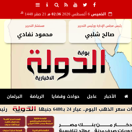
هـ
الخميس
6 أغسطس 2026
02:36 مـ
21 صفر 1448
رئيس مجلس الإدارة ورئيس التحرير
مستشار التحرير
صالح شلبي
محمود نفادي
الأخبار
عاجل
حوادث وقضايا
الرياضة
البرلمان
عيار 24 بـ6480 جنيها
رئيس الوزراء