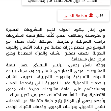
السبت، 25 أبريل 2026
11:01 صـ
بتوقيت القاهرة
كتب
فاطمة الدالى
في إطار جهود الدولة لدعم المشروعات الصغيرة
والمتوسطة ومتناهية الصغر، كثّف جهاز تنمية المشروعات
برامجه التمويلية والتدريبية الموجهة لأبناء سيناء، مع
التوسع في تقديم دورات مجانية في ريادة الأعمال والحرف
اليدوية، بهدف تمكين الشباب والمرأة اقتصاديًا وخلق
فرص عمل مستدامة.
ووجّه باسل رحمي، الرئيس التنفيذي لجهاز تنمية
المشروعات، فرعي الجهاز في شمال وجنوب سيناء بزيادة
الندوات التعريفية والدورات التدريبية، لتعريف الشباب
بالخدمات التمويلية وغير التمويلية التي يقدمها الجهاز،
ومساعدتهم على إقامة مشروعات جديدة ذات جدوى
اقتصادية، وذلك تزامنًا مع احتفالات مصر بعيد تحرير سيناء.
وأوضح رحمي أن الجهاز يتيح حزمة متكاملة من الخدمات،
تشمل التمويل، ودراسات الجدوى، وخدمات الشباك الواحد،