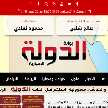
هـ
السبت
8 أغسطس 2026
12:25 صـ
22 صفر 1448
رئيس مجلس الإدارة ورئيس التحرير
مستشار التحرير
صالح شلبي
محمود نفادي
الأخبار
عاجل
حوادث وقضايا
الرياضة
البرلمان
.. مسؤولية المظهر قبل الكلمة
الزمالك يكشف أسباب استبعاد 4 لاعبي