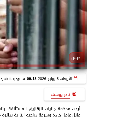
حبس
الأربعاء، 8 يوليو 2026
09:18 مـ
بتوقيت القاهرة
نادر يوسف
أيدت محكمة جنايات الزقازيق المستأنفة برئ
قاتل عامل خردة وسرقة دراجته النارية بدائرة