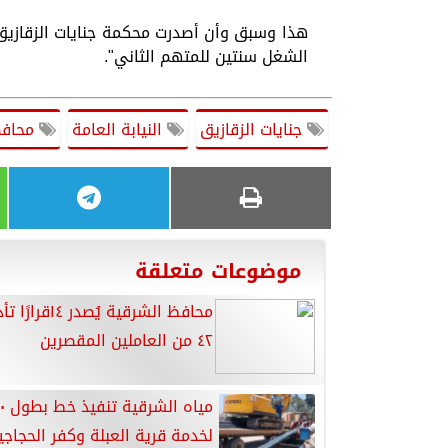
هذا وسبق وأن أصدرت محكمة جنايات الزقازيق 
الشغل سنتين للمتهم الثاني".
جنايات الزقازيق
النيابة العامة
محافظ
موضوعات متعلقة
محافظ الشرقية يُصدر
٤٢ من العاملين المقصرين
لخدمة قرية العبلة وكفر الحجاجي