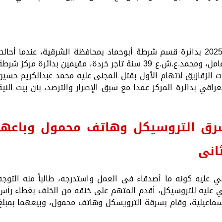
تعود أحداث القضية ليوم 16 مارس من عام 2025 بدائرة قسم شرطة أبوحماد بمحافظة الشرقية، عندما أحال
النيابة العامة المتهمين سعد.ز.م.ع 23 سنة، عامل، ومحمد.ع.ش.ع 39 سنة تاجر خردة، مقيمين بدائرة مركز شرط
ات الزقازيق لاتهام الأول بقتل المجنى عليه محمد عبدالكريم حسين
قرية العراقي بدائرة المركز عمدا مع سبق الإصرار والترصد، بأن بيت النية
وسرق التروسيكل وهاتف محمول وباعه
ي عليه كونه ما أصدقاء فى العمل واستدرجه، طالباً منه التوجه
ني عليه للتروسيكل، أقدم المتهم على خنقه من الخلف بغطاء رأس
إسماعيلية، وقام بسرقة الترويسكل وهاتف محمول، وبيعهما بمبلغ