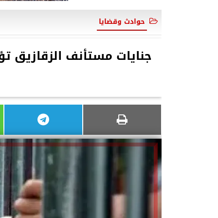
حوادث وقضايا
جنايات مستأنف الزقازيق ت