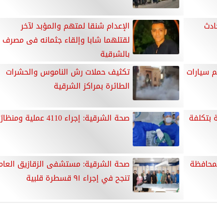
ا حادث
الإعدام شنقا لمتهم والمؤبد لآخر
لقتلهما شابا وإلقاء جثمانه فى مصرف
بالشرقية
م سيارات
تكثيف حملات رش الناموس والحشرات
الطائرة بمراكز الشرقية
ية بتكلفة
صحة الشرقية: إجراء 4110 عملية ومنظارًا
 محلي بمحافظة
صحة الشرقية: مستشفى الزقازيق العام
تنجح في إجراء ٩١ قسطرة قلبية