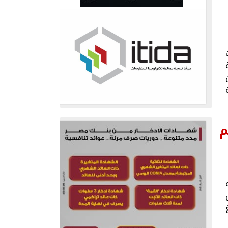
ت
ة
م