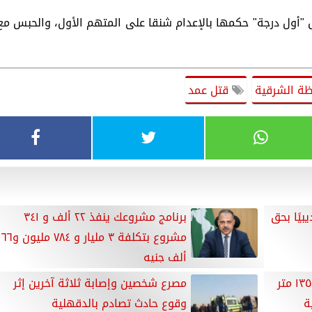
"أول درجة" حكمها بالإعدام شنقا على المتهم الأول، والحبس مع
ة الشرقية
قتل عمد
 ١٤قرارًا تأديبيًا بحق
برنامج مشروعك ينفذ ٢٢ ألف و ٣٤١
مشروع بتكلفة ٣ مليار و ٧٨٤ مليون و٦٦
ألف جنيه
مياه الشرقية تنفيذ خط بطول ١٣٥٠ متر
مصرع شخصين وإصابة ثلاثة آخرين إثر
ة
وقوع حادث تصادم بالدقهلية