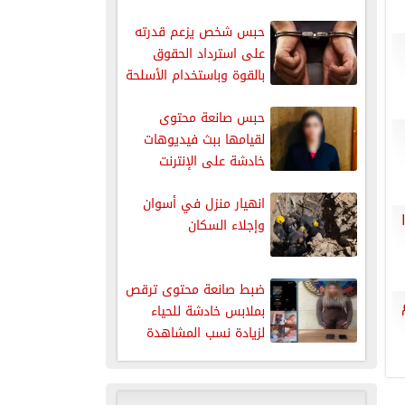
حبس شخص يزعم قدرته
على استرداد الحقوق
بالقوة وباستخدام الأسلحة
النارية
حبس صانعة محتوى
لقيامها ببث فيديوهات
خادشة على الإنترنت
انهيار منزل في أسوان
وإجلاء السكان
ضبط صانعة محتوى ترقص
بملابس خادشة للحياء
لزيادة نسب المشاهدة