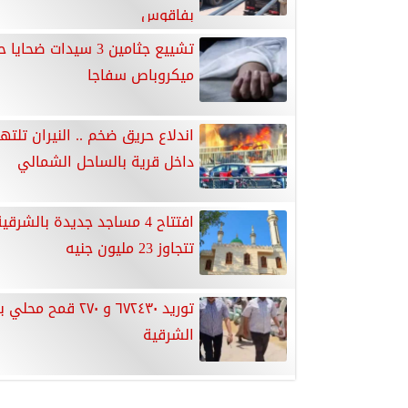
بفاقوس
تشييع جثامين 3 سيدات ضحاي
ميكروباص سفاجا
اندلاع حريق ضخم .. النيران تلته
داخل قرية بالساحل الشمالي
افتتاح 4 مساجد جديدة بالشرق
تتجاوز 23 مليون جنيه
توريد ٦٧٢٤٣٠ و ٢٧٠ قمح
الشرقية