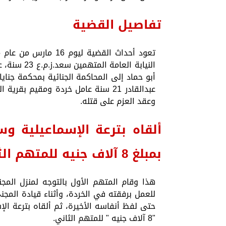
تفاصيل القضية
أبو حماد إلى المحاكمة الجنائية بمحكمة جناي
عبدالقادر 21 سنة عامل خردة ومقيم ب
وعقد العزم على قتله.
ألقاه بترعة الإسماعيلية 
بمبلغ 8 آلاف جنيه للمتهم الثانى
هذا وقام المتهم الأول بالتوجه لمنزل المجن
للعمل برفقته في الخردة، وأثناء قيادة المج
حتى لفظ أنفاسه الأخيرة، ثم ألقاه بترعة ال
"8 آلاف جنيه " للمتهم الثاني.