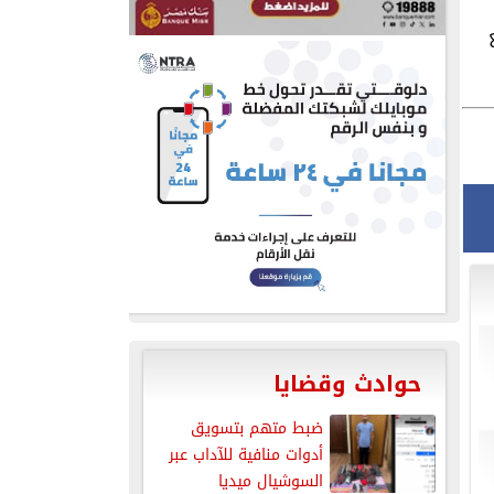
حوادث وقضايا
ضبط متهم بتسويق
أدوات منافية للآداب عبر
السوشيال ميديا