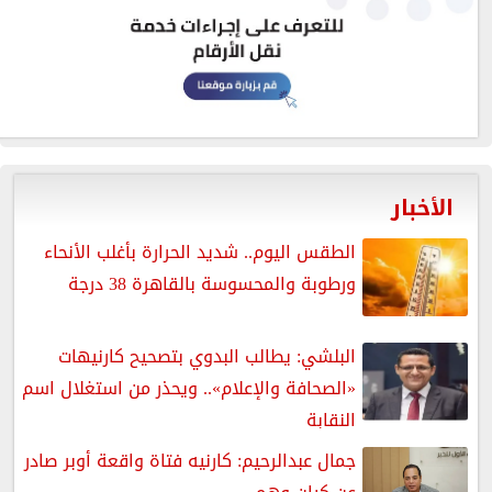
الأخبار
الطقس اليوم.. شديد الحرارة بأغلب الأنحاء
ورطوبة والمحسوسة بالقاهرة 38 درجة
البلشي: يطالب البدوي بتصحيح كارنيهات
«الصحافة والإعلام».. ويحذر من استغلال اسم
النقابة
جمال عبدالرحيم: كارنيه فتاة واقعة أوبر صادر