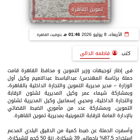
تموين القاهرة
الأربعاء، 8 يوليو 2026
01:46 مـ
بتوقيت القاهرة
كتب
فاطمه الدالى
فى إطار توجيهات وزير التموين و محافظ القاهرة قامت
حملة برئاسة المهندس/ عبدالباسط عبدالنعيم وكيل أول
الوزارة – مدير مديرية التموين والتجارة الداخلية بالقاهرة،
وبمشاركة شيماء عمر وكيل المديرية لشئون الرقابة
والتجارة الداخلية، ومحيي إسماعيل وكيل المديرية لشئون
التموين، وبمشاركة عدد من مأموري الضبط القضائي
بالإدارة العامة للرقابة التموينية بمديرية تموين القاهرة.
وأسفرت الحملة عن ضبط كمية من الدقيق البلدي المدعم
استخراج 87.5% بإجمالي 39 شيكارة، زنة 50 كجم للشيكارة،