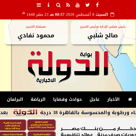
هـ
السبت
8 أغسطس 2026
08:57 صـ
23 صفر 1448
رئيس مجلس الإدارة ورئيس التحرير
مستشار التحرير
صالح شلبي
محمود نفادي
الأخبار
عاجل
حوادث وقضايا
الرياضة
البرلمان
محسوسة بالقاهرة 38 درجة
بعد تصدره التر