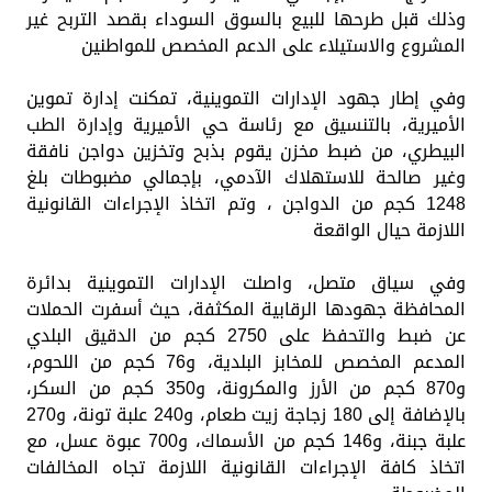
وذلك قبل طرحها للبيع بالسوق السوداء بقصد التربح غير
المشروع والاستيلاء على الدعم المخصص للمواطنين
وفي إطار جهود الإدارات التموينية، تمكنت إدارة تموين
الأميرية، بالتنسيق مع رئاسة حي الأميرية وإدارة الطب
البيطري، من ضبط مخزن يقوم بذبح وتخزين دواجن نافقة
وغير صالحة للاستهلاك الآدمي، بإجمالي مضبوطات بلغ
1248 كجم من الدواجن ، وتم اتخاذ الإجراءات القانونية
اللازمة حيال الواقعة
وفي سياق متصل، واصلت الإدارات التموينية بدائرة
المحافظة جهودها الرقابية المكثفة، حيث أسفرت الحملات
عن ضبط والتحفظ على 2750 كجم من الدقيق البلدي
المدعم المخصص للمخابز البلدية، و76 كجم من اللحوم،
و870 كجم من الأرز والمكرونة، و350 كجم من السكر،
بالإضافة إلى 180 زجاجة زيت طعام، و240 علبة تونة، و270
علبة جبنة، و146 كجم من الأسماك، و700 عبوة عسل، مع
اتخاذ كافة الإجراءات القانونية اللازمة تجاه المخالفات