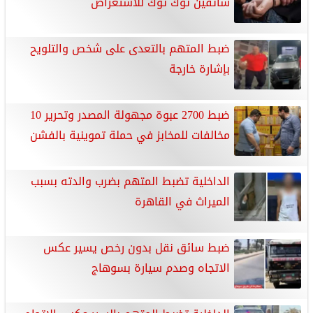
سائقين توك توك للاستعراض
ضبط المتهم بالتعدى على شخص والتلويح
بإشارة خارجة
ضبط 2700 عبوة مجهولة المصدر وتحرير 10
مخالفات للمخابز في حملة تموينية بالفشن
الداخلية تضبط المتهم بضرب والدته بسبب
الميراث في القاهرة
ضبط سائق نقل بدون رخص يسير عكس
الاتجاه وصدم سيارة بسوهاج