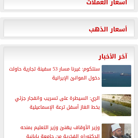
أسعار العملات
أسعار الذهب
آخر الأخبار
سنتكوم: غيرنا مسار 53 سفينة تجارية حاولت
دخول الموانئ الإيرانية
الري: السيطرة على تسريب وانفجار جزئي
بخط الغاز أسفل ترعة الإسماعيلية
وزير الأوقاف يهنئ وزير التعليم بمنحه
الدكتوراه الفخرية من جامعة يابانية