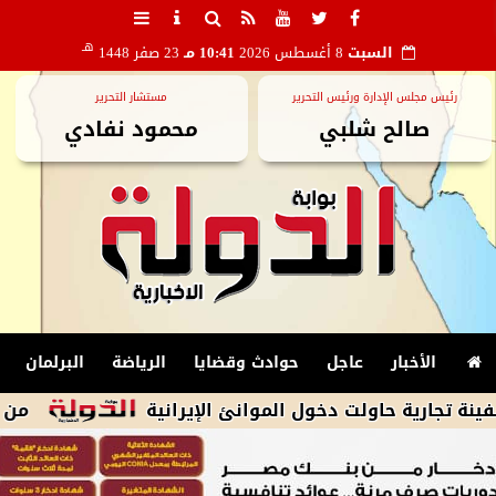
هـ
السبت
8 أغسطس 2026
10:41 مـ
23 صفر 1448
رئيس مجلس الإدارة ورئيس التحرير
مستشار التحرير
صالح شلبي
محمود نفادي
الأخبار
عاجل
حوادث وقضايا
الرياضة
البرلمان
من دروجبا إلى