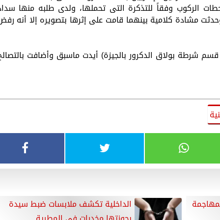
ات الركوب وفقاً للتذكرة التى تحملها، ولدى طلبه منها سداد
وحدثت مشادة كلامية بينهما قامت على إثرها بتصويره إلا أنه رفض
 قسم شرطة بولاق الدكرور بالجيزة) أيدت ماسبق وأضافت بالتصالح
ية
لمهاجمة
الداخلية تكشف ملابسات ضبط سيدة
بحوزتها مخدرات في المطرية