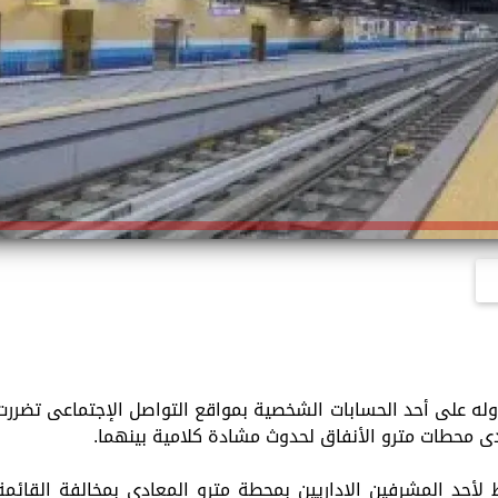
له على أحد الحسابات الشخصية بمواقع التواصل الإجتماعى تضررت
حدى محطات مترو الأنفاق لحدوث مشادة كلامية بينهما.
4 يوليو الجارى تلاحظ لأحد المشرفين الإداريين بمحطة مترو المعادى بمخالفة القائمة