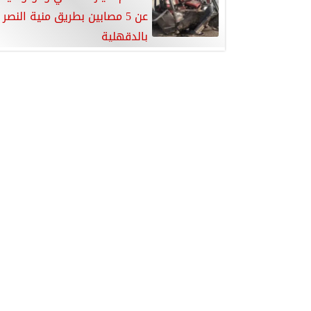
عن 5 مصابين بطريق منية النصر
بالدقهلية