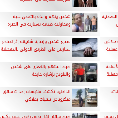
لمعدنية
شخص يتهم والده بالتعدي عليه
ومحاولته صدمه بسيارته فى الجيزة
 ملاكى
مصرع شخص وإصابة شقيقه إثر تصادم
قهلية
سيارتين على الطريق الدولى بالدقهلية
الأسلحة
ضبط المتهم بالتعدى على شخص
دقهلية
والتلويح بإشارة خارجة
دته
الداخلية تكشف ملابسات إحداث سائق
ميكروباص تلفيات بملاكي
ل يسفر
ضبط سائق نقل بدون رخص يسير عكس