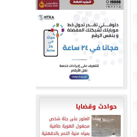
حوادث وقضايا
العثور على جثة شخص
مجهول الهوية طافية
بمياه منية النصر بالدقهلية