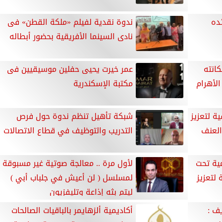
ده
ندوة نقدية لفيلم «ملكة القطن» فى
نادى السينما الأفريقية بحضور أبطاله
كانته
عمر خيرت يحيى حفلين موسيقيين فى
الأهرام
مكتبة الإسكندرية
ة لتعزيز
شبكة تأهيل تنظم ندوة حول فرص
العنف
التدريب والتوظيف في قطاع الاتصالات
مية تحت
لأول مرة .. معالجة صوتية غير مسبوقة
 لتعزيز
لمسلسل ( لن أعيش في جلباب أبي )
ليتم بثه إذاعة وتليفزيون
ف :
أكاديمية ألزهايمر بالباقيات الصالحات