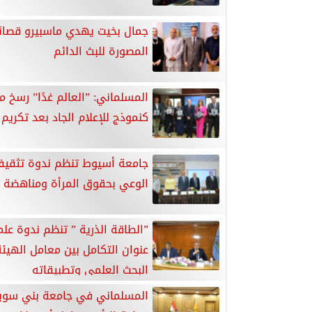
جمال بخيت يهدي ماسبيرو قصائ
المصورة للبث الدائم
المسلماني: ”العالم غدًا” رسخ م
كنموذج للإعلام الجاد بعد تكريم 
جامعة أسيوط تنظم ندوة تثقيفي
الوعي بحقوق المرأة ومناهضة 
”الطاقة الذرية ” تنظم ندوة عل
عنوان التكامل بين معامل الهيئة
البحث العلمي وتطبيقاته
المسلماني في جامعة بني سوي