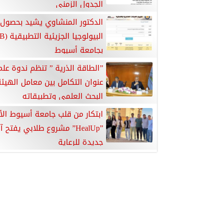
الجدول الزمني
الدكتور المنشاوي يشيد بحصول 
بجامعة أسيوط
”الطاقة الذرية ” تنظم ندوة عل
عنوان التكامل بين معامل الهيئة
البحث العلمي وتطبيقاته
ابتكار من قلب جامعة أسيوط الأه
”HealUp” مشروع طلابي يفتح آف
جديدة للرعاية