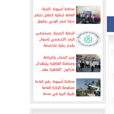
الذهبية بالغردقة
محافظ أسيوط: اللجنة
العامة لحماية الطفل تنظم
ندوة لنشر الوعي بحقوق
الأطفال
الرعاية الصحية: مستشفى
الرمد التخصصي بأسوان
يقدم رعاية متخصصة
لمرضى العيون من...
وزير الشباب والرياضة
ومحافظ القاهرة يشهدان
ماراثون “القاهرة مهد
الحضارة” بمشاركة 7000...
محافظ أسيوط: رفع كفاءة
منظومة الإنارة العامة
بقرية البربا في صدفا
ضمن...