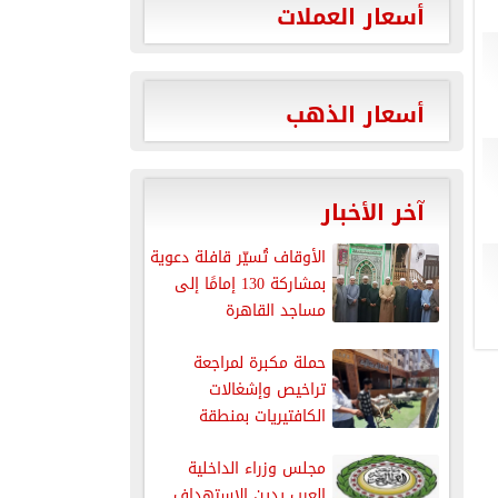
أسعار العملات
أسعار الذهب
آخر الأخبار
الأوقاف تُسيّر قافلة دعوية
بمشاركة 130 إمامًا إلى
مساجد القاهرة
حملة مكبرة لمراجعة
تراخيص وإشغالات
الكافتيريات بمنطقة
الذهبية بالغردقة
مجلس وزراء الداخلية
العرب يدين الاستهداف