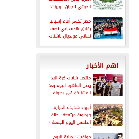
الحوثي لنجران.. ويؤكد
دعمه الكامل للسعودية...
مصر تخسر أمام إسبانيا
بفارق هدف في نصف
نهائي مونديال ناشئات
اليد...
أهم الأخبار
منتخب شابات كرة اليد
يصل القاهرة اليوم بعد
المشاركة فى بطولة
العالم
أجواء شديدة الحرارة
ورطوبة مرتفعة.. حالة
الطقس اليوم الجمعة 7
أغسطس 2026
مواقيت الصلاة اليوم