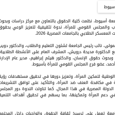
سيوط
معة أسيوط، نظمت كلية الحقوق بالتعاون مع مركز دراسات وبحوث
لاب والمجلس القومي للمرأة، ندوة تثقيفية لتعزيز الوعي بحقوق
لمعسكر الطلابي بالجامعات المصرية 2026.
لمولى، نائب رئيس الجامعة لشئون التعليم والطلاب، والدكتور دويب
ع الدكتورة مديحة درويش، المشرف العام على الأنشطة الطلابية،
 وبحوث حقوق الإنسان، والدكتور هيثم إبراهيم، مدير عام الإدارة
 أحمد، عضو فرع المجلس القومي للمرأة بأسيوط.
الوطنية لتمكين المرأة، وتعزيز دورها في تحقيق مستهدفات رؤية
الدولة في مكافحة العنف ضد المرأة، والتأكيد على توافق التشريعات
ا الدولة المصرية في هذا المجال. كما تناولت الندوة دور المجلس
 في دعم المرأة وتمكينها، بما يسهم في تحقيق أهداف التنمية
جامعة تعمل على ترسيخ ثقافة الحقوق والواجبات داخل المجتمع