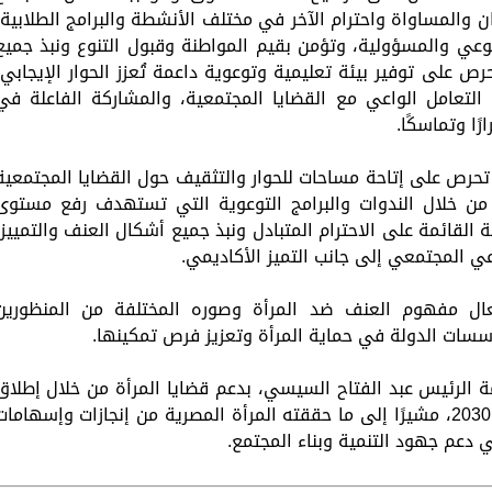
والمساواة واحترام الآخر في مختلف الأنشطة والبرامج الطلابية،
عي والمسؤولية، وتؤمن بقيم المواطنة وقبول التنوع ونبذ جميع
ص على توفير بيئة تعليمية وتوعوية داعمة تُعزز الحوار الإيجابي،
التعامل الواعي مع القضايا المجتمعية، والمشاركة الفاعلة في
ًا وتماسكًا.
 تحرص على إتاحة مساحات للحوار والتثقيف حول القضايا المجتمعية
 من خلال الندوات والبرامج التوعوية التي تستهدف رفع مستوى
ة القائمة على الاحترام المتبادل ونبذ جميع أشكال العنف والتمييز،
ي المجتمعي إلى جانب التميز الأكاديمي.
عال مفهوم العنف ضد المرأة وصوره المختلفة من المنظورين
ؤسسات الدولة في حماية المرأة وتعزيز فرص تمكينها.
مة الرئيس عبد الفتاح السيسي، بدعم قضايا المرأة من خلال إطلاق
الاستراتيجية الوطنية لتمكين المرأة المصرية 2030، مشيرًا إلى ما حققته المرأة المصرية من إنجازات وإسهاما
 دعم جهود التنمية وبناء المجتمع.