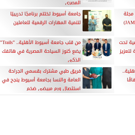
المصري
مجلة
جامعة أسيوط تختتم برنامجًا تدريبيًا
البيولوجيا الجزيئية التطبيقية (JAMB)
لتنمية المهارات الرقمية للعاملين
مية تحت
من قلب جامعة أسيوط الأهلية.. ”Trails”
 لتعزيز
يضع كنوز السياحة المصرية في هاتفك
الذكي
لية..
فريق طبي مشترك بقسمي الجراحة
اقًا
العامة والنسا بجامعة أسيوط ينجح في
استئصال ورم مبيضي ضخم