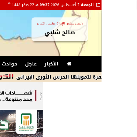
هـ
الجمعة
7 أغسطس 2026
09:37 مـ
22 صفر 1448
رئيس مجلس الإدارة ورئيس التحرير
صالح شلبي
الأخبار
عاجل
حوادث و
فرة لتمويلها الحرس الثورى الإيرانى
محافظ 