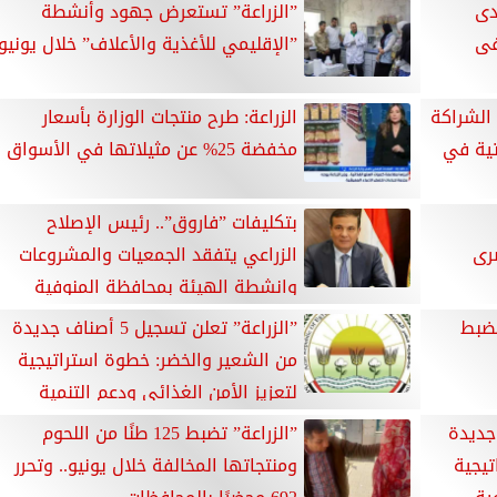
دى
”الزراعة” تستعرض جهود وأنشطة
فى
”الإقليمي للأغذية والأعلاف” خلال يونيو
الشراكة
الزراعة: طرح منتجات الوزارة بأسعار
اتية في
مخفضة 25% عن مثيلاتها في الأسواق
بتكليفات ”فاروق”.. رئيس الإصلاح
رى
الزراعي يتفقد الجمعيات والمشروعات
وانشطة الهيئة بمحافظة المنوفية
لضبط
”الزراعة” تعلن تسجيل 5 أصناف جديدة
من الشعير والخضر: خطوة استراتيجية
لتعزيز الأمن الغذائي ودعم التنمية
المستدامة
ل 5 أصناف جديدة
”الزراعة” تضبط 125 طنًا من اللحوم
تيجية
ومنتجاتها المخالفة خلال يونيو.. وتحرر