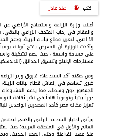
كتب
هند عادل
أعلنت وزارة الزراعة واستصلاح الأراضي عن اس
والمقام في رحاب المتحف الزراعي بالدقي، و
الأراضي، لتعزيز قطاع نباتات الزينة، ودعم الم
وأكدت الوزارة أن المعرض يفتح أبوابه يوميا
على مساحة واسعة ، حيث يضم تشكيلة واسعة من
مستلزمات الإنتاج وتنسيق الحدائق (اللاندسكي
ومن جهته أكد السيد علاء فاروق وزير الزراع
كبرى تساهم في إنعاش قطاع نباتات الزينة، و
للجمهور دون وسطاء، مما يدعم المشروعات ا
دوراً بيئياً وتوعوياً هاماً في نشر ثقافة ال
تعزيز مكانة مصر كأحد المصدرين الواعدين لنب
ويأتي اختيار المتحف الزراعي بالدقي ليحت
العالم والأول في المنطقة العربية؛ حيث يمثل ه
منذ عهد الفراعنة وحتى العصر الحديث، 