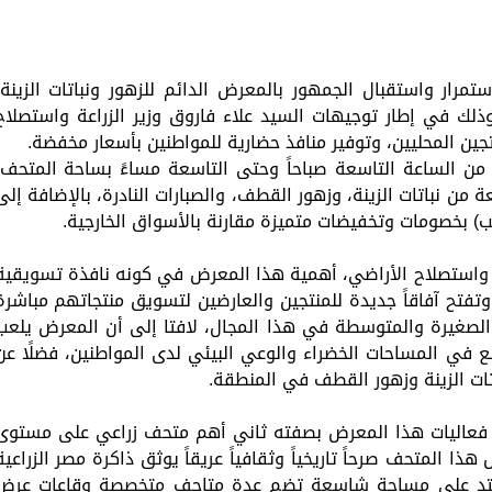
تمرار واستقبال الجمهور بالمعرض الدائم للزهور ونباتات الزينة،
ذلك في إطار توجيهات السيد علاء فاروق وزير الزراعة واستصلاح
نتجين المحليين، وتوفير منافذ حضارية للمواطنين بأسعار مخفضة.
ً من الساعة التاسعة صباحاً وحتى التاسعة مساءً بساحة المتحف،
 نباتات الزينة، وزهور القطف، والصبارات النادرة، بالإضافة إلى
ب) بخصومات وتخفيضات متميزة مقارنة بالأسواق الخارجية.
ة واستصلاح الأراضي، أهمية هذا المعرض في كونه نافذة تسويقية
تفتح آفاقاً جديدة للمنتجين والعارضين لتسويق منتجاتهم مباشرة
لصغيرة والمتوسطة في هذا المجال، لافتا إلى أن المعرض يلعب
توسع في المساحات الخضراء والوعي البيئي لدى المواطنين، فضلًا عن
اتات الزينة وزهور القطف في المنطقة.
ضن فعاليات هذا المعرض بصفته ثاني أهم متحف زراعي على مستوى
ذا المتحف صرحاً تاريخياً وثقافياً عريقاً يوثق ذاكرة مصر الزراعية
ويمتد على مساحة شاسعة تضم عدة متاحف متخصصة وقاعات عرض