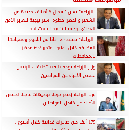
”الزراعة” تعلن تسجيل 5 أصناف جديدة من
الشعير والخضر: خطوة استراتيجية لتعزيز الأمن
الغذائي ودعم التنمية المستدامة
”الزراعة” تضبط 125 طنًا من اللحوم ومنتجاتها
المخالفة خلال يونيو.. وتحرر 692 محضرًا
بالمحافظات
وزير الزراعة يوجه بتنفيذ تكليفات الرئيس
لخفض الأعباء عن المواطنين
وزير الزراعة يُصدر حزمة توجيهات عاجلة لخفض
الأعباء عن كاهل المواطنين
175 ألف طن صادرات غذائية خلال أسبوع..