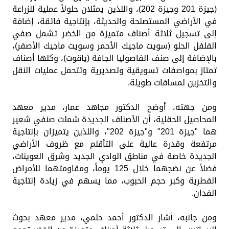
(جيزة 201 وجيزة 202)، واللذين يمثلان حلولاً عملية للزراعة
في الأراضي المستصلحة والحديثة، بإنتاجية فائقة، إضافة
إلى تسجيل ثلاثة أصناف متميزة من الخضر تشمل صفي
الفلفل الحلو (سويت ماجيك الأحمر وسويت ماجيك الأصفر)،
بالإضافة إلى صنف الفاصوليا الجافة (ياقوت)، وكلها أصناف
تمتاز بمواصفات تسويقية وتصديرية وتتحمل عمليات النقل
والتخزين لمسافات طويلة.
ومن جهته، أوضح الدكتور مجاهد عمار، مدير معهد
المحاصيل الحقلية، أن الأصناف الجديدة شملت صنفي شعير
هما "جيزة 201" و"جيزة 202"، واللذين يتميزان بإنتاجية
مرتفعة وقدرة عالية على التأقلم مع ظروف الأراضي
الجديدة خاصة في مناطق الوادي الجديد وشرق العوينات،
فضلاً عن نضجهما خلال 125 يوماً، ومقاومتهما للأمراض
الفطرية وكبر حجم الحبوب، مما يسهم في زيادة إنتاجية
الفدان.
ومن جانبه، أشار الدكتور أحمد حلمي، مدير معهد بحوث