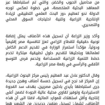
من محاصيل الحبوب والخضر، والتي تم استنباطها عبر
المعاهد البحثية المتخصصة، في خطوة تعكس توجه
الدولة نحو تعظيم دور البحث العلمي التطبيقي لزيادة
الإنتاجية الزراعية وتلبية احتياجات السوق المحلي
والتصديري.
وأكد وزير الزراعة أن تسجيل هذه الأصناف يمثل إضافة
نوعية حقيقية للقطاع الزراعي تعزز تنافسية مصر إقليمياً
ودولياً، مؤكداً استمرار الوزارة في تقديم الدعم الكامل
لعلمائها وباحثيها لتقديم حلول تطبيقية مبتكرة تخدم
خطط التنمية الزراعية المستدامة وتدعم فرص التوسع
الأفقي والرأسي في رقعة مصر الزراعية.
وقال الدكتور عادل عبد العظيم رئيس مركز البحوث الزراعية،
إن المركز قد نجح في تسجيل خمسة أصناف وهجن جديدة
جرى استنباطها بأيدي باحثين مصريين، بهدف سد الفجوة
الاستيرادية وتوفير تقاوي محلية عالية الجودة تضمن أعلى
إنتاجية وأقل استهلاك للموارد المائية، لافتا الى أن هذه
الأصناف، تشمل: تسجيل صنفين جديدين من الشعير هما