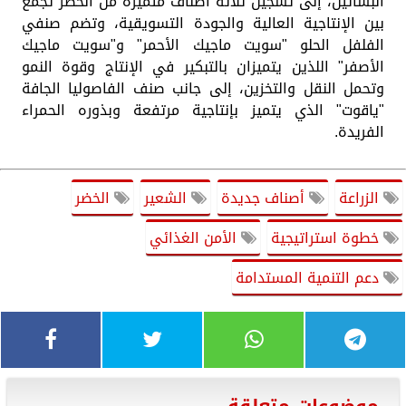
البساتين، إلى تسجيل ثلاثة أصناف متميزة من الخضر تجمع
بين الإنتاجية العالية والجودة التسويقية، وتضم صنفي
الفلفل الحلو "سويت ماجيك الأحمر" و"سويت ماجيك
الأصفر" اللذين يتميزان بالتبكير في الإنتاج وقوة النمو
وتحمل النقل والتخزين، إلى جانب صنف الفاصوليا الجافة
"ياقوت" الذي يتميز بإنتاجية مرتفعة وبذوره الحمراء
الفريدة.
الزراعة
أصناف جديدة
الشعير
الخضر
خطوة استراتيجية
الأمن الغذائي
دعم التنمية المستدامة
موضوعات متعلقة