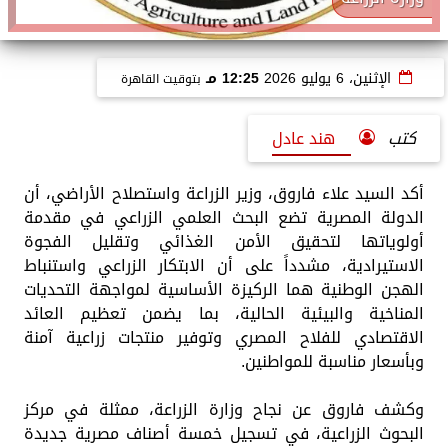
الإثنين، 6 يوليو 2026
12:25 مـ
بتوقيت القاهرة
كتب
هند عادل
أكد السيد علاء فاروق، وزير الزراعة واستصلاح الأراضي، أن
الدولة المصرية تضع البحث العلمي الزراعي في مقدمة
أولوياتها لتحقيق الأمن الغذائي وتقليل الفجوة
الاستيرادية، مشدداً على أن الابتكار الزراعي واستنباط
الهجن الوطنية هما الركيزة الأساسية لمواجهة التحديات
المناخية والبيئية الحالية، بما يضمن تعظيم العائد
الاقتصادي للفلاح المصري وتوفير منتجات زراعية آمنة
وبأسعار مناسبة للمواطنين.
وكشف فاروق عن نجاح وزارة الزراعة، ممثلة في مركز
البحوث الزراعية، في تسجيل خمسة أصناف مصرية جديدة