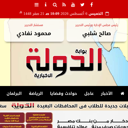
هـ
الخميس
6 أغسطس 2026
10:09 صـ
21 صفر 1448
رئيس مجلس الإدارة ورئيس التحرير
مستشار التحرير
صالح شلبي
محمود نفادي
الأخبار
عاجل
حوادث وقضايا
الرياضة
البرلمان
دة للطلاب فى المحافظات البعيدة
سعر الذهب اليوم