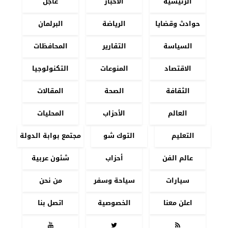
الرئيسية
الأخبار
عاجل
حوادث وقضايا
الرياضة
البرلمان
السياسة
التقارير
المحافظات
الاقتصاد
المنوعات
التكنولوجيا
الثقافة
الصحة
المقالات
العالم
الأحزاب
المحليات
التعليم
التوك شو
مجتمع بوابة الدولة
عالم الفن
أحزاب
شئون عربية
سيارات
سياحة وسفر
من نحن
اعلن معنا
الخصوصية
اتصل بنا


