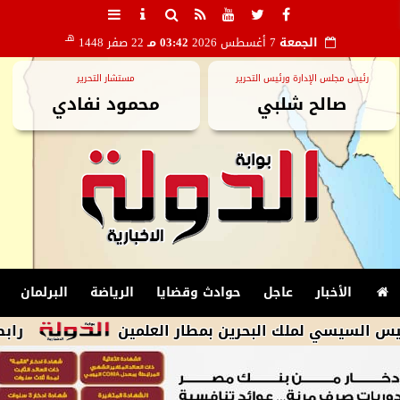
هـ
الجمعة
7 أغسطس 2026
03:42 مـ
22 صفر 1448
رئيس مجلس الإدارة ورئيس التحرير
مستشار التحرير
صالح شلبي
محمود نفادي
الأخبار
عاجل
حوادث وقضايا
الرياضة
البرلمان
ي لملك البحرين بمطار العلمين
رابطه الأندي