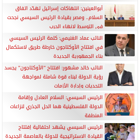
أبوالعينين: انتهاكات إسرائيل تهدّد اتفاق
السلام.. ومصر بقيادة الرئيس السيسي نجحت
في التوسط لإنهاء الحرب
النائب عماد الغنيمي: كلمة الرئيس السيسي
في افتتاح الأوكتاجون خارطة طريق لاستكمال
بناء الجمهورية الجديدة
النائب خالد مشهور: افتتاح ”الأوكتاجون” يجسد
رؤية الدولة لبناء قوة شاملة لمواجهة
التحديات وإدارة الأزمات
الرئيس السيسي: السلام العادل وإقامة
الدولة الفلسطينية هما الحل الجذري لنزاعات
المنطفة
الرئيس السيسي يشهد احتفالية اِفتتاح
القيادة الاستراتيجية للدولة بالعاصمة الجديدة