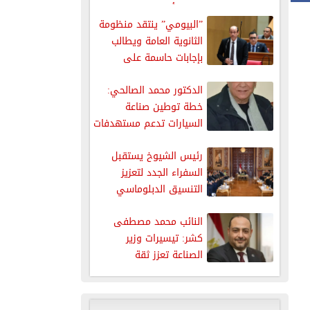
يخفف أزمة...
”البيومي” ينتقد منظومة
الثانوية العامة ويطالب
بإجابات حاسمة على
شكاوى النتائج
الدكتور محمد الصالحي:
خطة توطين صناعة
السيارات تدعم مستهدفات
التنمية الصناعية
رئيس الشيوخ يستقبل
السفراء الجدد لتعزيز
التنسيق الدبلوماسي
النائب محمد مصطفى
كشر: تيسيرات وزير
الصناعة تعزز ثقة
المستثمرين وتدفع عجلة...