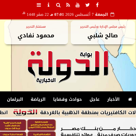
هـ
الجمعة
7 أغسطس 2026
07:01 مـ
22 صفر 1448
رئيس مجلس الإدارة ورئيس التحرير
مستشار التحرير
صالح شلبي
محمود نفادي
الأخبار
عاجل
حوادث وقضايا
الرياضة
البرلمان
ريات بمنطقة الذهبية بالغردقة
انطلاق مباراة