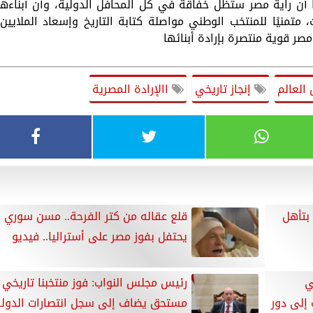
 أن راية مصر ستظل خفاقة في كل المحافل الدولية، وأن أبناءها
، متمنيًا للمنتخب الوطني مواصلة كتابة التاريخ وإسعاد الملايين،
مصر قوية منتصرة بإرادة أبنائها
العالم
إنجاز تاريخي
االإرادة المصرية
بتأهل
قلع عقاله من كتر الفرحة.. مسن سوري
يحتفل بفوز مصر على أستراليا.. فيديو
ي
رئيس مجلس النواب: فوز منتخبنا تاريخي
إلى دور
مستحق يضاف إلى سجل انتصارات الدولة