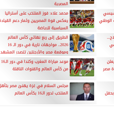
المصرية
لسيسي
محمد علاء: فوز المنتخب على أستراليا
 الوطني
يعكس قوة المصريين وثمار دعم القيادة
السياسية للرياضة
ح...
الطريق إلى ربع نهائي كأس العالم
في
2026.. مواجهات نارية في دور الـ 16
وموقعة مصر والأرجنتين تتصدر المشهد
رة يعلن
موعد مباراة المغرب وكندا في دور الـ16
ة مصر
من كأس العالم والقنوات الناقلة
مجلس السلام في غزة يهنئ مصر بتأهل
بحفل
المنتخب لدور الـ16 بكأس العالم