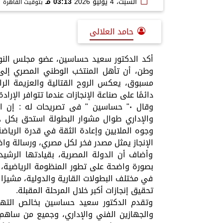
السبت، 4 يوليو 2026
03:13 مـ
بتوقيت القاهرة
حامد العلالى
أكد الدكتور سعيد حساسين، عضو مجلس النواب
مسبوق، يعكس الروح القتالية والعزيمة الرا
دائمًا على صناعة الإنجازات عندما تتوافر الإرا
وقال ٠" حساسين " فى تصريحات له : إن
والإداري طوال مشوار البطولة استحق بكل ج
وجوه الملايين وإعادة الثقة في قدرة الرياضة
الإنجاز يمثل مصدر فخر لكل مصري، ورسالة واض
وأضاف أن الدولة المصرية، بقيادتها الرشيدة
بصورة واضحة على تطور المنظومة الرياضية، وت
في مختلف البطولات القارية والدولية، مشيرًا
تحقيق إنجازات أكبر خلال المرحلة المقبلة.
وتقدم الدكتور سعيد حساسين بخالص التهن
والجهازين الفني والإداري، وجميع من ساهم ف