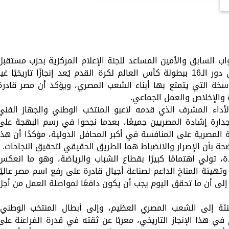
 السابق والأمين المساعد للجنة الإعلام المركزية بحزب مستقبل
وطن، أن تأهل المنتخب الوطني المصري إلى دور الـ16 ببطولة كأس العالم لكرة القدم يُعد إنجازًا تاريخيًا غي
سخة التي يتمتع بها أبناء الشعب المصري، ويؤكد أن مصر قادرة
دة والإخلاص والعمل الجماعي.
 الأداء المشرف الذي قدمه لاعبو المنتخب الوطني والجهاز الفني
دارة إشادة المصريين جميعًا، بعدما نجحوا في رسم البهجة على
 المصرية على المنافسة في أكبر المحافل الدولية، مؤكدًا أن هذا
حة بأن الإصرار والانضباط هما الطريق الحقيقي لتحقيق النجاحات.
، تولي اهتمامًا كبيرًا بقطاع الشباب والرياضة، وهو ما انعكس
هيئة المناخ الداعم لصناعة أجيال قادرة على رفع اسم مصر عاليًا
 إلى أن ما تحقق اليوم يجب أن يكون دافعًا لمواصلة العمل من أجل
ئة إلى الشعب المصري العظيم، وإلى أبطال المنتخب الوطني،
ي هذا الإنجاز التاريخي، معربًا عن ثقته في قدرة الفراعنة على