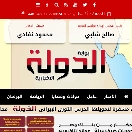
هـ
الجمعة
7 أغسطس 2026
09:24 مـ
22 صفر 1448
رئيس مجلس الإدارة ورئيس التحرير
مستشار التحرير
صالح شلبي
محمود نفادي
الأخبار
عاجل
حوادث وقضايا
الرياضة
البرلمان
ويلها الحرس الثورى الإيرانى
محافظ مطروح ي