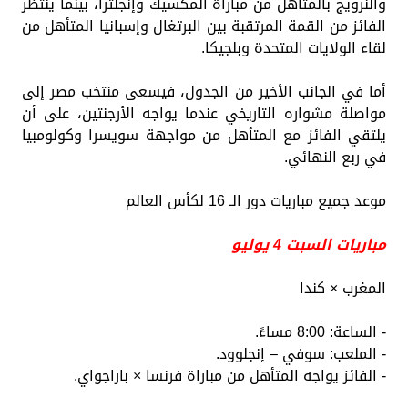
والنرويج بالمتأهل من مباراة المكسيك وإنجلترا، بينما ينتظر
الفائز من القمة المرتقبة بين البرتغال وإسبانيا المتأهل من
لقاء الولايات المتحدة وبلجيكا.
أما في الجانب الأخير من الجدول، فيسعى منتخب مصر إلى
مواصلة مشواره التاريخي عندما يواجه الأرجنتين، على أن
يلتقي الفائز مع المتأهل من مواجهة سويسرا وكولومبيا
في ربع النهائي.
موعد جميع مباريات دور الـ 16 لكأس العالم
مباريات السبت 4 يوليو
المغرب × كندا
- الساعة: 8:00 مساءً.
- الملعب: سوفي – إنجلوود.
- الفائز يواجه المتأهل من مباراة فرنسا × باراجواي.