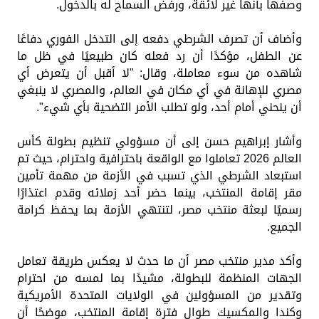
وصفها بأنها غير لائقة، ورفض السماح له بالدخول.
وأضاف أن تصرف الشرطي دفعه إلى التدخل الفوري دفاعًا
عن الطفل، مؤكدًا أن رد فعله كان طبيعيًا في ظل ما
شاهده من سوء معاملة، وقال: "لا أقبل أن يتعرض أي
مصري للإهانة في أي مكان في العالم، والمصري لا ينبغي
أن ينحني أمام أحد، ولو تطلب الأمر التضحية بأي شيء".
وأشار إبراهيم حسن إلى أن مسؤولي تنظيم بطولة كأس
العالم 2026 تعاملوا مع الواقعة باحترافية واحترام، حيث تم
استبعاد الشرطي الذي تسبب في الأزمة من مهمة تأمين
مقر إقامة المنتخب، بينما حضر أحد زملائه وقدم اعتذارًا
رسميًا لبعثة منتخب مصر، لتنتهي الأزمة بما يحفظ كرامة
الجميع.
وأكد مدير منتخب مصر أن ما حدث لا يعكس طريقة تعامل
الجهات المنظمة للبطولة، مشيدًا بما لمسه من احترام
وتقدير من المسؤولين في الولايات المتحدة الأمريكية
وكندا والمكسيك طوال فترة إقامة المنتخب، موضحًا أن