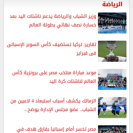
الرياضة
وزير الشباب والرياضة يدعم ناشئات اليد بعد
خسارة نصف نهائي بطولة العالم
تقارير: تركيا تستضيف كأس السوبر الإسبانى
فى فبراير
موعد مباراة منتخب مصر على برونزية كأس
العالم لناشئات كرة اليد
الزمالك يكشف أسباب استبعاد 4 لاعبين من
الشباب.. عضو مجلس الإدارة يوضح...
مصر تخسر أمام إسبانيا بفارق هدف في