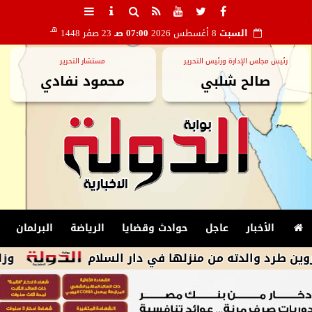
هـ
السبت
8 أغسطس 2026
07:00 صـ
23 صفر 1448
رئيس مجلس الإدارة ورئيس التحرير
مستشار التحرير
صالح شلبي
محمود نفادي
الأخبار
عاجل
حوادث وقضايا
الرياضة
البرلمان
دته من منزلها في دار السلام
وزارة البترول