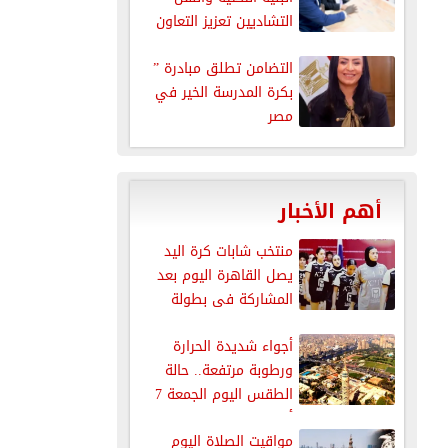
التشاديين تعزيز التعاون
في...
التضامن تطلق مبادرة ”
بكرة المدرسة الخير في
مصر
أهم الأخبار
منتخب شابات كرة اليد
يصل القاهرة اليوم بعد
المشاركة فى بطولة
العالم
أجواء شديدة الحرارة
ورطوبة مرتفعة.. حالة
الطقس اليوم الجمعة 7
أغسطس 2026
مواقيت الصلاة اليوم