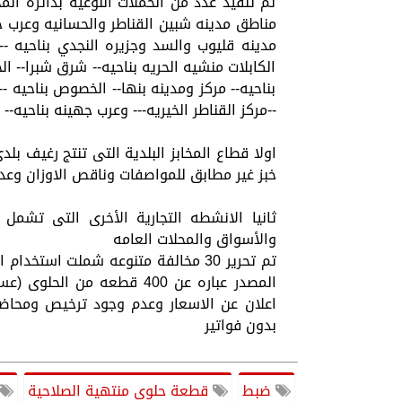
تم تنفيذ عدد من الحملات النوعية بدائرة ا
مناطق مدينه شبين القناطر والحسانيه وعرب جه
مدينه قليوب والسد وجزيره النجدي بناحيه -- 
الكابلات منشيه الحريه بناحيه-- شرق شبرا-- ا
بناحيه-- مركز ومدينه بنها-- الخصوص بناحيه 
--مركز القناطر الخيريه--- وعرب جهينه بناحيه-- 
خبز غير مطابق للمواصفات وناقص الاوزان وعدم
ثانيا الانشطه التجارية الأخرى التى تشمل 
والأسواق والمحلات العامه
تم تحرير 30 مخالفة متنوعه شملت ا
بدون فواتير
ضبط
قطعة حلوى منتهية الصلاحية