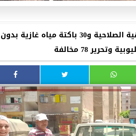
ضبط 448 قطعة حلوى منتهية الصلاحية و30 باكتة مياه غازية بدون
ية وتحرير 78 مخالفة