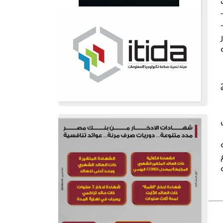
تاج
م
ازيه