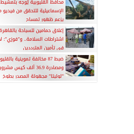
محافظ القليوبية يُوجه بتمشيط 
الإسماعيلية للتحقق من فيديو م
يزعم ظهور تمساح
إغلاق حمامين للسباحة بالقاهرة
اشتراطات السلامة.. و”فوزي”: ل
في تأمين المترددين
ضبط 87 مخالفة تموينية بالقليو
ومصادرة 36.9 ألف كيس مشرو
”لوليتا” مجهولة المصدر بطوخ