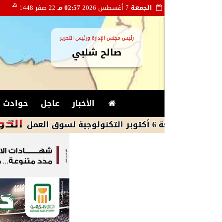
هـ
الجمعة
7 أغسطس 2026
02:57 مـ
22 صفر 1448
رئيس مجلس الإدارة ورئيس التحرير
صالح شلبي
الأخبار
عاجل
حوادث و
وزير 