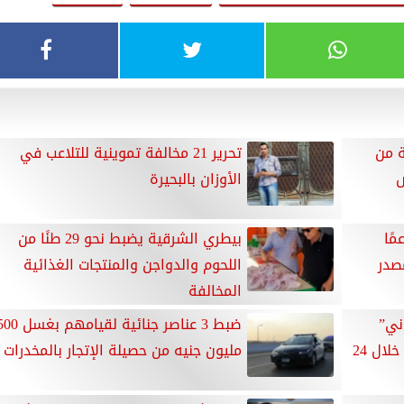
ة من
تحرير 21 مخالفة تموينية للتلاعب في
ص
الأوزان بالبحيرة
مًا
بيطري الشرقية يضبط نحو 29 طنًا من
صدر
اللحوم والدواجن والمنتجات الغذائية
المخالفة
روني”
ضبط 3 عناصر جنائية لقيامهم بغس
ورفع 21 سيارة ودراجة متهالكة خلال 24
مليون جنيه من حصيلة الإتجار بالمخدرات