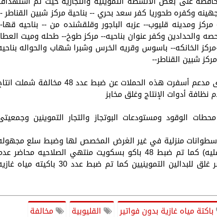
لمحافظه على بعض الأنشطة التموينية والتجارية حيث تم استهداف
ينه وكفره طحوريا كفر سعد بحري -- بناحية مركز شبين القناطر --
مركز ومدينه قليوب-- عزبه الباجور وقلقشنده من -- بناحيه قها--
لحصه والحدادين وكفر عنوان بناحيه-- مركز طوخ-- طحله وميت العطار
--مركز الخانكه-- باسوس وقريه الخرس وشبرا شهاب والحواله بناحيه
مركز شبين القناطر--
اولا قطاع المخابز البلدية التى تنتج رغيف بلدى مدعم أسفرت هذه الحملات عن ضبط عدد 48 مخالفة شملت ان
 نظافة أدوات الإنتاج وغلق مخابز
محطات الوقود ومستودعات البوتجاز والتجار التموينين وجمعيتى
ستخدام اسطوانات منزلية في غير الغرض المخصص لها وضبط سلع مجهوله
المصدر عباره عن 400 قطعه من الحلوى (عسليه) كما تم ضبط 48 باكو بسكويت منتهي الصلاحيه محاضر عد
اعلان عن الاسعار وعدم وجود ترخيص ومحاضر غلق للبدالين التموينيين كما تم ضبط عدد 30 باكيته مياه غ
باكتة مياه غازية بدون فواتير
القليوبية
مخالفة