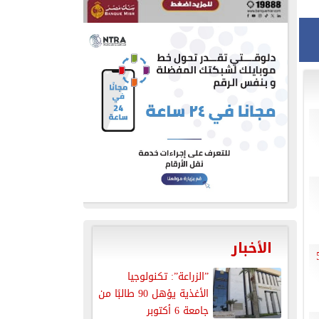
الأخبار
ل 500
”الزراعة”: تكنولوجيا
الأغذية يؤهل 90 طالبًا من
جامعة 6 أكتوبر