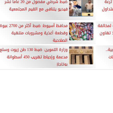
ترعة
ضبط شرطي مفصول من 20 عاما نشر
تداول
فيديو يتنافى مع القيم المجتمعية
 لمخالفة
محافظ أسيوط: ضبط أكثر من 2700 عبوة
ا تهاون
وقطعة أغذية ومشروبات منتهية
الصلاحية
بية..
وزارة التموين: ضبط 130 طن زيوت وسلع
بات
مدعمة وإحباط تهريب 450 أسطوانة
بوتاجاز